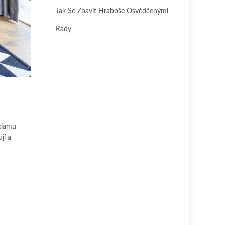
Jak Se Zbavit Hraboše Osvědčenými
Rady
 klamu
jí a