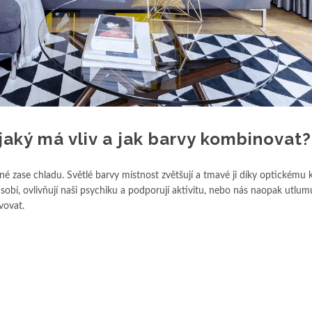
aký má vliv a jak barvy kombinovat?
jiné zase chladu. Světlé barvy místnost zvětšují a tmavé ji díky optickému
obí, ovlivňují naši psychiku a podporují aktivitu, nebo nás naopak utlumu
vovat.