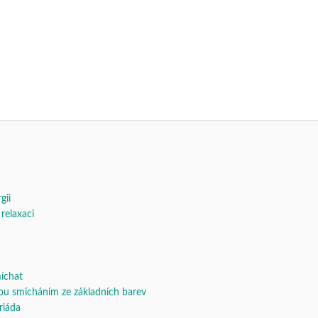
gii
relaxaci
míchat
nou smícháním ze základních barev
triáda