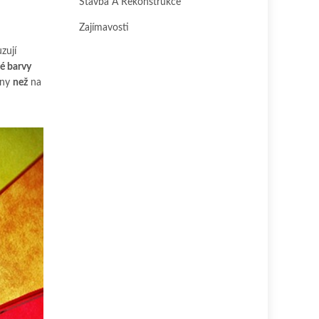
Stavba A Rekonstrukce
Zajímavosti
zují
lé barvy
íny
než
na