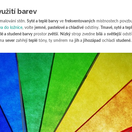
yužití barev
 malování stěn.
Syté a teplé barvy
ve
frekventovaných
místnostech povzbu
va do ložnice
, volte
jemné,
pastelové a chladivé
odstíny.
Tmavé, syté a tep
lé a studené barvy
prostor
zvětší
.
Nízký
strop zvedne
bílá
a
světlejší
odst
 na
sever
zahřejí
teplé
tóny, ty směrem na
jih
a
jihozápad
ochladí
studené
.