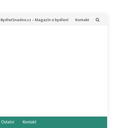
řeskočit
BydletSnadno.cz – Magazín o bydlení
Kontakt
a
bsah
Ostatní
Kontakt