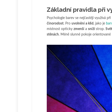
Základní pravidla při v
Psychologie barev se nejčastěji využívá při
činorodost
. Pro
uvolnění a klid
, jako je
bar
místnost opticky
zmenší
a
sníží
strop.
Svět
stěnách
. Méně slunné pokoje orientované