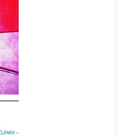
ČLÁNEK ››