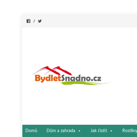
Přeskočit
Domů
Dům a zahrada
Jak čistit
Rostlin
na