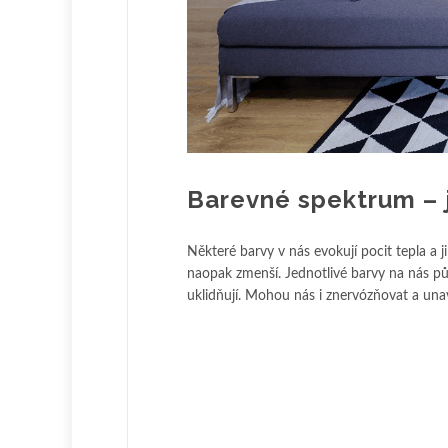
Barevné spektrum – j
Některé barvy v nás evokují pocit tepla a 
naopak zmenší. Jednotlivé barvy na nás půs
uklidňují. Mohou nás i znervózňovat a una