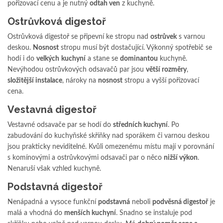
pořizovací cenu a je nutný
odtah ven
z kuchyně.
Ostrůvková digestoř
Ostrůvková digestoř se připevní ke stropu nad
ostrůvek
s varnou
deskou.
Nosnost
stropu musí být dostačující. Výkonný spotřebič se
hodí i do
velkých
kuchyní
a stane se
dominantou
kuchyně.
Nevýhodou ostrůvkových odsavačů par jsou
větší rozměry
,
složitější instalace
, nároky na
nosnost
stropu a vyšší pořizovací
cena.
Vestavná digestoř
Vestavné odsavače par se hodí do
středních kuchyní
. Po
zabudování do kuchyňské skříňky nad sporákem či varnou deskou
jsou prakticky neviditelné. Kvůli omezenému místu mají v porovnání
s komínovými a ostrůvkovými odsavači par o něco
nižší výkon
.
Nenaruší však vzhled kuchyně.
Podstavná digestoř
Nenápadná a vysoce funkční
podstavná
neboli
podvěsná digestoř
je
malá a vhodná do
menších kuchyní
. Snadno se instaluje pod