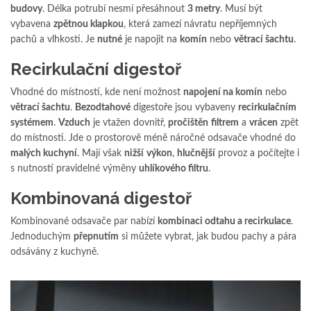
budovy
. Délka potrubí nesmí přesáhnout
3 metry
. Musí být
vybavena
zpětnou klapkou
, která zamezí návratu nepříjemných
pachů a vlhkosti. Je
nutné
je napojit na
komín
nebo
větrací šachtu
.
Recirkulační digestoř
Vhodné do místností, kde není možnost
napojení na komín
nebo
větrací šachtu
.
Bezodtahové
digestoře jsou vybaveny
recirkulačním
systémem
.
Vzduch
je vtažen dovnitř,
pročištěn
filtrem
a
vrácen
zpět
do místnosti. Jde o prostorově méně náročné odsavače vhodné do
malých kuchyní
. Mají však
nižší
výkon
,
hlučnější
provoz a počítejte i
s nutností pravidelné výměny
uhlíkového filtru
.
Kombinovaná digestoř
Kombinované odsavače par nabízí
kombinaci odtahu a recirkulace
.
Jednoduchým
přepnutím
si můžete vybrat, jak budou pachy a pára
odsávány z kuchyně.