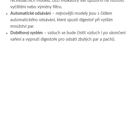
recirkulačních modelů, LED indikátory vás upozorní na nutnost
vyčištění nebo výměny filtru.
Automatické odsávání
– nejnovější modely jsou s čidlem
automatického odsávání, které spustí digestoř při vyšším
množství par.
Doběhový systém
– vzduch se bude čistit vzduch i po ukončení
vaření a vypnutí digestoře pro odsátí zbylých par a pachů.