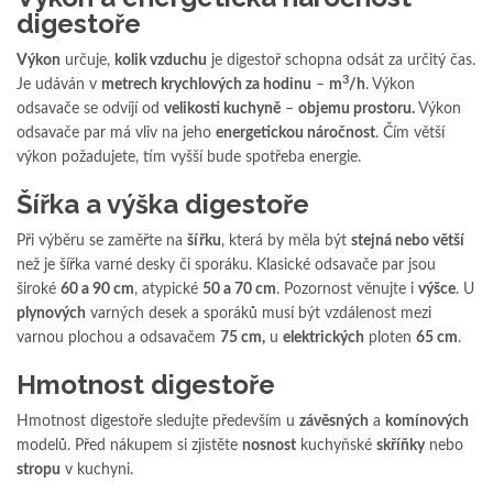
digestoře
Výkon
určuje,
kolik vzduchu
je digestoř schopna odsát za určitý čas.
3
Je udáván v
metrech krychlových za hodinu
–
m
/h
. Výkon
odsavače se odvíjí od
velikosti kuchyně
–
objemu prostoru.
Výkon
odsavače par má vliv na jeho
energetickou náročnost
. Čím větší
výkon požadujete, tím vyšší bude spotřeba energie.
Šířka a výška digestoře
Při výběru se zaměřte na
šířku
, která by měla být
stejná nebo větší
než je šířka varné desky či sporáku. Klasické odsavače par jsou
široké
60 a 90 cm
, atypické
50 a 70 cm
. Pozornost věnujte i
výšce
. U
plynových
varných desek a sporáků musí být vzdálenost mezi
varnou plochou a odsavačem
75 cm,
u
elektrických
ploten
65 cm
.
Hmotnost digestoře
Hmotnost digestoře sledujte především u
závěsných
a
komínových
modelů. Před nákupem si zjistěte
nosnost
kuchyňské
skříňky
nebo
stropu
v kuchyni.