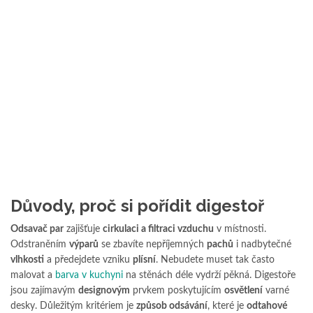
Důvody, proč si pořídit digestoř
Odsavač par
zajišťuje
cirkulaci a filtraci vzduchu
v místnosti.
Odstraněním
výparů
se zbavíte nepříjemných
pachů
i nadbytečné
vlhkosti
a předejdete vzniku
plísní
. Nebudete muset tak často
malovat a
barva v kuchyni
na stěnách déle vydrží pěkná. Digestoře
jsou zajímavým
designovým
prvkem poskytujícím
osvětlení
varné
desky. Důležitým kritériem je
způsob odsávání
, které je
odtahové