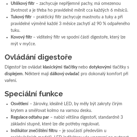
Uhlíkový filtr
– zachycuje nepříjemné pachy, má omezenou
životnost a je třeba ho pravidelně měnit cca každých 6 měsíců.
Tukový filtr
– praktický filtr zachycuje mastnotu a tuky a při
pravidelné výměně každé 3 měsíce zachytí až 90 % odpařeného
tuku.
Kovový filtr
– viditelný filtr ve spodní části digestoře, který lze
mýt v myčce.
Ovládání digestoře
Digestoř lze ovládat
klasickými
tlačítky
nebo
dotykovými
tlačítky s
displejem
. Některé mají
dálkový ovladač
pro dokonalý komfort při
vaření.
Speciální funkce
Osvětlení
– žárovky, ideálně LED, by měly být zakryty čirým
krytem a směřovat kolmo na varnou desku.
Regulace odtahu par
– nabízí většina digestoří, standardně 3
základní stupně, které lze dle potřeby regulovat.
Indikátor znečištění filtru
– je součástí především u