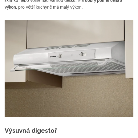
skříňku nebo volně nad varnou desku. Má
dobrý poměr cena a
výkon
, pro větší kuchyně má malý výkon.
Výsuvná digestoř