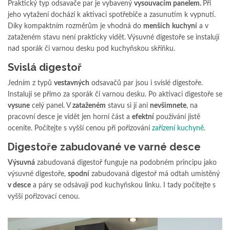
Praktický typ odsavače par je vybavený
vysouvacím panelem.
Při
jeho vytažení dochází k aktivaci spotřebiče a zasunutím k vypnutí.
Díky kompaktním rozměrům je vhodná do
menších
kuchyní
a v
zataženém stavu není prakticky vidět. Výsuvné digestoře se instalují
nad sporák či varnou desku pod kuchyňskou skříňku.
Svislá digestoř
Jedním z typů
vestavných
odsavačů par jsou i svislé digestoře.
Instalují se přímo za sporák či varnou desku. Po aktivaci digestoře se
vysune
celý panel. V
zataženém
stavu si jí ani
nevšimnete
, na
pracovní desce je vidět jen horní část a
efektní
používání jistě
oceníte. Počítejte s vyšší cenou při pořizování
zařízení kuchyně
.
Digestoře zabudované ve varné desce
Výsuvná
zabudovaná digestoř funguje na podobném principu jako
výsuvné digestoře,
spodní
zabudovaná digestoř má odtah umístěný
v desce
a páry se odsávají pod kuchyňskou linku. I tady počítejte s
vyšší pořizovací cenou.