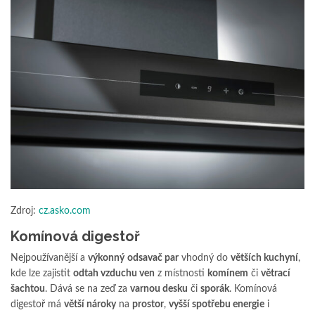
Zdroj:
cz.asko.com
Komínová digestoř
Nejpoužívanější a
výkonný
odsavač par
vhodný do
větších kuchyní
,
kde lze zajistit
odtah vzduchu ven
z místnosti
komínem
či
větrací
šachtou
. Dává se na zeď za
varnou desku
či
sporák
. Komínová
digestoř má
větší nároky
na
prostor
,
vyšší spotřebu energie
i