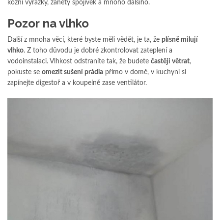
kožní vyrážky, záněty spojivek a mnoho dalšího.
Pozor na vlhko
Další z mnoha věcí, které byste měli vědět, je ta, že
plísně milují
vlhko
. Z toho důvodu je dobré zkontrolovat zateplení a
vodoinstalaci. Vlhkost odstraníte tak, že budete
častěji větrat
,
pokuste se
omezit sušení prádla
přímo v domě, v kuchyni si
zapínejte digestoř a v koupelně zase ventilátor.