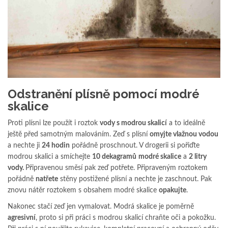
Odstranění plísně pomocí modré
skalice
Proti plísni lze použít i roztok
vody s modrou skalicí
a to ideálně
ještě před samotným malováním. Zeď s plísní
omyjte vlažnou vodou
a nechte ji
24 hodin
pořádně proschnout. V drogerii si pořiďte
modrou skalici a smíchejte
10 dekagramů
modré skalice
a
2 litry
vody.
Připravenou směsí pak zeď potřete. Připraveným roztokem
pořádně
natřete
stěny postižené plísní a nechte je zaschnout. Pak
znovu nátěr roztokem s obsahem modré skalice
opakujte
.
Nakonec stačí zeď jen vymalovat. Modrá skalice je poměrně
agresivní
, proto si při práci s modrou skalicí chraňte oči a pokožku.