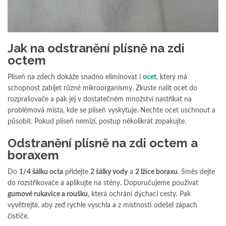
Jak na odstranění plísně na zdi
octem
Plíseň na zdech dokáže snadno eliminovat i
ocet
, který má
schopnost zabíjet různé mikroorganismy. Zkuste nalít ocet do
rozprašovače a pak jej v dostatečném množství nastříkat na
problémová místa, kde se plíseň vyskytuje. Nechte ocet uschnout a
působit. Pokud plíseň nemizí, postup několikrát zopakujte.
Odstranění plísně na zdi octem a
boraxem
Do
1/4 šálku octa
přidejte
2 šálky vody
a
2 lžíce boraxu
. Směs dejte
do rozstřikovače a aplikujte na stěny. Doporučujeme používat
gumové rukavice a roušku
, která ochrání dýchací cesty. Pak
vyvětrejte, aby zeď rychle vyschla a z místnosti odešel zápach
čističe.