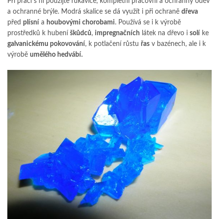
Při práci s ní použijte rukavice, kompletní pracovní a ochranný oděv
a ochranné brýle. Modrá skalice se dá využít i při ochraně
dřeva
před
plísní
a
houbovými chorobami
. Používá se i k výrobě
prostředků k hubení
škůdců
,
impregnačních
látek na dřevo i
solí
ke
galvanickému pokovování
, k potlačení růstu
řas
v bazénech, ale i k
výrobě
umělého hedvábí.