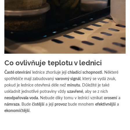
Co ovlivňuje teplotu v lednici
Časté otevírání
lednice zhoršuje její
chladící schopnosti
. Některé
spotřebiče mají zabudovaný
varovný signál
, který se vydá zvuk,
pokud je lednice otevřená déle než
minutu
. Důležité je také
uskladnit jednotlivé potraviny vždy
uzavřené
, aby se z nich
neodpařovala voda
. Nebude díky tomu v lednici vznikat
orosení
a
námraza
. Bude
čistější
a její
provoz
bude mnohem
efektivnější
a
ekonomičtější
.