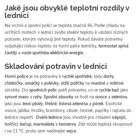
Jaké jsou obvyklé teplotní rozdíly v
lednici
Na vrchní a spodní polici se teplota značně liší. Podle chladu na
určitých místech v lednici zvolte ideální teplotu k uložení různých
potravin, kterým vyhovují jiné teploty. Pokud dáváte potraviny
vyžadující nízkou teplotu na horní patra ledničky,
termostat
spíná
častěji
a
roste spotřeba elektrické energie
.
Skladování potravin v lednici
Horní police
je na potraviny k
rychlé spotřebě
, tedy
dorty
,
chlebíčky
,
omáčky
a
polévky
,
nižší poličky
na
mastné
a
mléčné
výrobky. Do
spodních polic
patří potraviny, co se
rychle kazí
jako
syrové
maso
a
ryby
.
Spodní zásuvky
se hodí na
ovoce
a
zeleninu
,
jako jsou
lesní plody
,
třešně
,
listová zelenina
a
pórek
. Exotické
ovoce, jablka, hrušky, brambory, cibule, česnek, papriky i rajčata do
lednice nepatří.
Dveře lednice
jsou vhodné pro chlazení
nápojů,
hořčici, kečup, marmelády
a
konzervy
. Zde může teplota stoupnout
i na 11 ºC, proto sem nedávejte
vejce
.