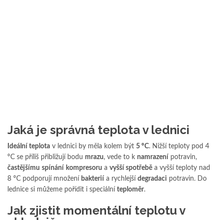
Jaká je správná teplota v lednici
Ideální teplota
v lednici by měla kolem být
5 ºC
. Nižší teploty pod 4
ºC se příliš přibližují bodu
mrazu
, vede to k
namrazení
potravin,
častějšímu
spínání
kompresoru
a
vyšší spotřebě
a vyšší teploty nad
8 ºC podporují množení
bakterií
a rychlejší
degradaci
potravin. Do
lednice si můžeme pořídit i speciální
teploměr
.
Jak zjistit momentální teplotu v