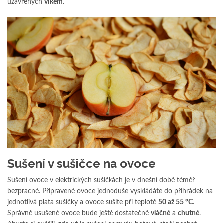
uzavřených
víkem
.
Sušení v sušičce na ovoce
Sušení ovoce v elektrických sušičkách je v dnešní době téměř
bezpracné. Připravené ovoce jednoduše vyskládáte do přihrádek na
jednotlivá plata sušičky a ovoce sušíte při teplotě
50 až 55 °C
.
Správně usušené ovoce bude ještě dostatečně
vláčné
a
chutné
.