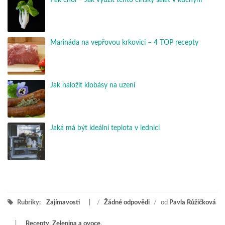
Pak choi – Jak využít tento čínský salát v kuchyni
Marináda na vepřovou krkovici – 4 TOP recepty
Jak naložit klobásy na uzení
Jaká má být ideální teplota v lednici
Rubriky:
Zajímavosti
/
Žádné odpovědi
/
od
Pavla Růžičková
Recepty
,
Zelenina a ovoce
,