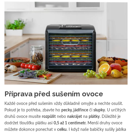
Příprava před sušením ovoce
Každé ovoce před sušením vždy důkladně omyjte a nechte osušit.
Pokud je to potřeba, zbavte ho
pecky, jádřince
či
slupky
. U určitých
druhů ovoce musíte
rozpůlit
nebo
nakrájet
na
plátky
. Důležité je
dodržet tloušťku plátku asi
0,5 až 1 centimetr.
Menší druhy ovoce
můžete dokonce ponechat v
celku
. I když naše babičky sušily jablka