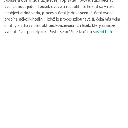
Abyste si ověřili, zda už je sušení opravdu hotové, stačí nechat
vychladnout jeden kousek ovoce a rozpůlit ho. Pokud se v řezu
neobjeví žádná voda, proces sušení je dokončen. Sušení ovoce
probíhá
několik hodin
. I když je proces zdlouhavější, čeká vás velmi
chutný a zdravý produkt
bez konzervačních látek
, který si může
vychutnávat po celý rok. Pustit se můžete také do
sušení hub
.