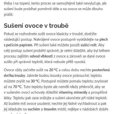
třeba i na topení, tento proces se samozřejmě také nevylučuje, ale
sušení bude probíhat poměrně déle a na ovoce se může dlouho
prášit.
Sušení ovoce v troubě
Pokud se rozhodnete sušit ovoce klasicky v troubě, dodržte
následující postup. Nakrájené ovoce postupně vyskládejte na
plech
s pečícím papírem
. Při sušení také můžete použít
sušící rošt
. Aby
celý postup sušení proběhl správně, je velmi důležité, aby byl během
procesu zajištěn
odvod vlhkosti
z ovoce a zároveň se dané ovoce
sušilo při správné teplotě, která nebude příliš vysoká.
Ovoce vždy začněte sušit na
20 °C
a celou dobu nechte
pootevřená
dvířka trouby
. Jakmile budou kousky ovoce polosuché, teplotu
můžete zvýšit na
30 °C
. Postupně můžete pomalu teplotu zvyšovat
až na
70 °C
. Tuto teplotu byste ale neměli nikdy překročit, aby se
v sušeném ovoci uchovaly důležité
vitamíny, minerály
a prospěšné
látky. Teplotu pak zase snižujte a sušení ukončete při nízké teplotě.
Až budete mít ovoce usušené, nechte jej řádně vychladnout a pak
jej skladujte na
suchém
a
tmavém
místě, nejlépe v nádobách dobře