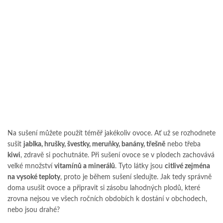
Na sušení můžete použít téměř jakékoliv ovoce. Ať už se rozhodnete
sušit
jablka, hrušky, švestky, meruňky, banány, třešně
nebo třeba
kiwi
, zdravě si pochutnáte. Při sušení ovoce se v plodech zachovává
velké množství
vitamínů a minerálů
. Tyto látky jsou
citlivé zejména
na vysoké teploty
, proto je během sušení sledujte. Jak tedy správně
doma usušit ovoce a připravit si zásobu lahodných plodů, které
zrovna nejsou ve všech ročních obdobích k dostání v obchodech,
nebo jsou drahé?