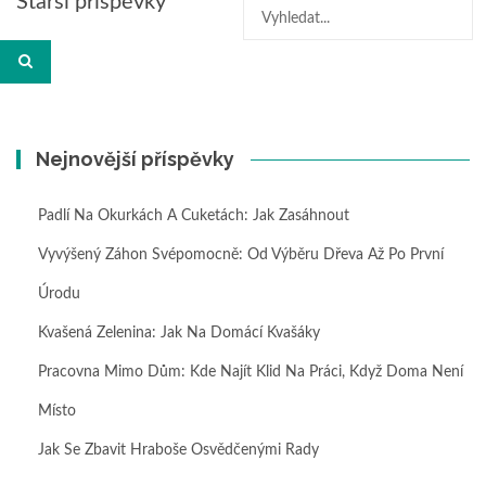
Starší příspěvky
Hledat:
pro
příspěvky
Nejnovější příspěvky
Padlí Na Okurkách A Cuketách: Jak Zasáhnout
Vyvýšený Záhon Svépomocně: Od Výběru Dřeva Až Po První
Úrodu
Kvašená Zelenina: Jak Na Domácí Kvašáky
Pracovna Mimo Dům: Kde Najít Klid Na Práci, Když Doma Není
Místo
Jak Se Zbavit Hraboše Osvědčenými Rady