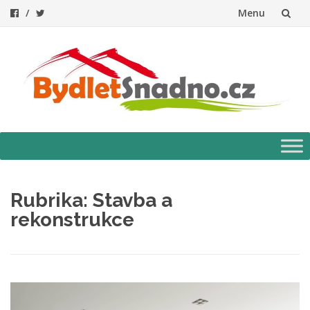
Menu
Přeskočit
na
obsah
Přeskočit
na
obsah
Rubrika:
Stavba a
rekonstrukce