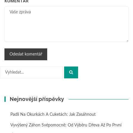
KOMENTÁŘ
Hledat:
Nejnovější příspěvky
Padlí Na Okurkách A Cuketách: Jak Zasáhnout
Vyvýšený Záhon Svépomocně: Od Výběru Dřeva Až Po První