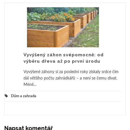
Vyvýšený záhon svépomocně: od
výběru dřeva až po první úrodu
Vyvýšené záhony si za poslední roky získaly srdce čím
dál většího počtu zahrádkářů – a není se čemu divat.
Méně...
Dům a zahrada
Napsat komentář