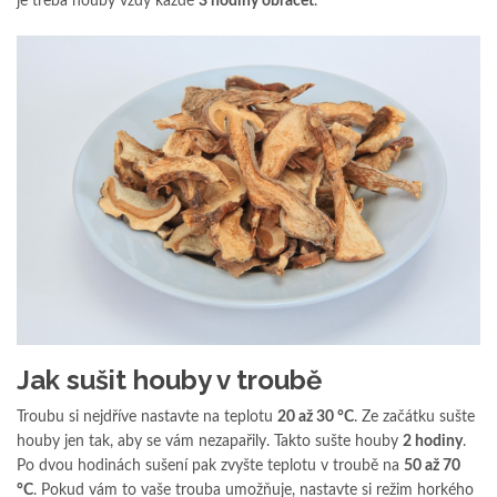
je třeba houby vždy každé
3 hodiny obracet
.
Jak sušit houby v troubě
Troubu si nejdříve nastavte na teplotu
20 až 30 °C
. Ze začátku sušte
houby jen tak, aby se vám nezapařily. Takto sušte houby
2 hodiny
.
Po dvou hodinách sušení pak zvyšte teplotu v troubě na
50 až 70
°C
. Pokud vám to vaše trouba umožňuje, nastavte si režim horkého