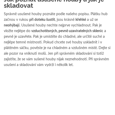
skladovat
Správně usušené houby poznáte podle našeho popisu. Plátku hub
začnou v rukou
při doteku šustit
, jsou krásně
křehké
a už se
neohýbají
. Usušené houby nechte nejprve vychladnout. Pak je
vložte nejlépe do
vzduchotěsných, pevně uzavíratelných sklenic
a
pevně je uzavřete. Pak je umístěte do chladné, ale určitě suché a
nejlépe temné místnosti. Pokud chcete své houby uskladnit i v
plátěném sáčku, pověste je na chladném a vzdušném místě. Dejte si
ale pozor na vniknutí molů. Jen při správném skladování si totiž
zajistíte, že se vám sušené houby nijak neznehodnotí. Při správném
usušení a skladování vám vydrží i několik let.