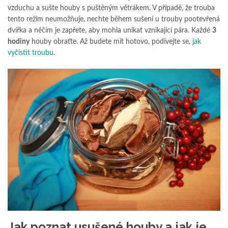
vzduchu a sušte houby s puštěným větrákem. V případě, že trouba
tento režim neumožňuje, nechte během sušení u trouby pootevřená
dvířka a něčím je zapřete, aby mohla unikat vznikající pára. Každé
3
hodiny
houby obraťte. Až budete mít hotovo, podívejte se,
jak
vyčistit troubu
.
Jak poznat usušené houby a jak je