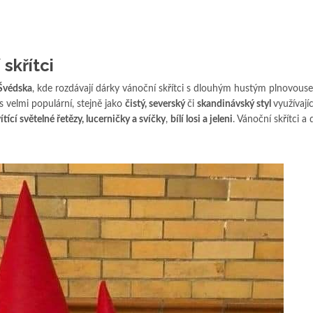
skřítci
Švédska
, kde rozdávají dárky vánoční skřítci s dlouhým hustým plnovous
s velmi populární, stejně jako
čistý, severský
či
skandinávský styl
využívají
vítící světelné řetězy, lucerničky a svíčky
,
bílí losi a jeleni
. Vánoční skřítci a 