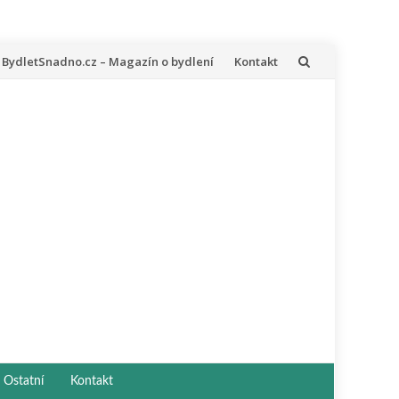
řeskočit
BydletSnadno.cz – Magazín o bydlení
Kontakt
a
bsah
Ostatní
Kontakt