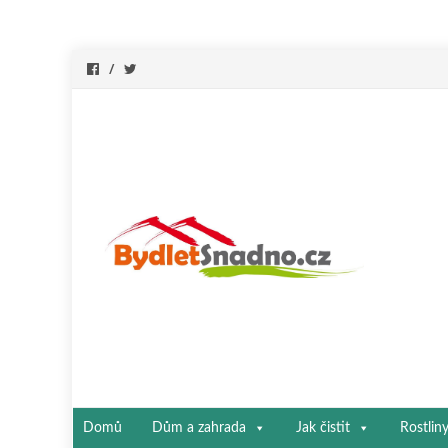
Přeskočit
Domů
Dům a zahrada
Jak čistit
Rostlin
na