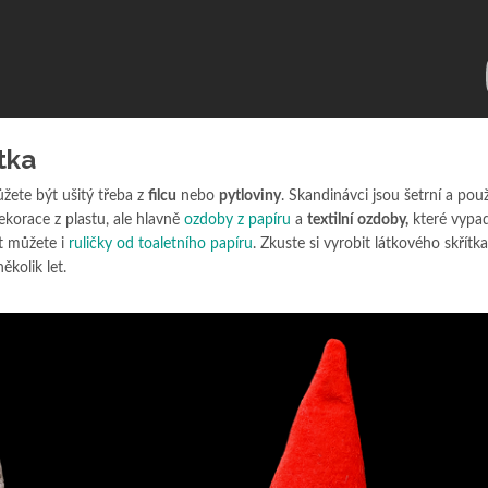
tka
žete být ušitý třeba z
filcu
nebo
pytloviny
. Skandinávci jsou šetrní a použ
ekorace z plastu, ale hlavně
ozdoby z papíru
a
textilní ozdoby,
které vypad
t můžete i
ruličky od toaletního papíru
. Zkuste si vyrobit látkového skřítka
ěkolik let.