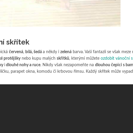
í skřítek
pická
červená
,
bílá, šedá
a někdy i
zelená
barva. Vaší fantazii se však meze
é protějšky
nebo kupu malých
skřítků
, kterými můžete
ozdobit vánoční 
čky
i
dlouhé nohy a ruce
. Nikdy však nezapomeňte na
dlouhou čepici s bam
oličku, parapet okna, komodu či krbovou římsu. Každý skřítek může vypa