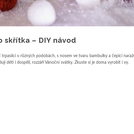
o skřítka – DIY návod
atí trpaslíci v různých podobách, s nosem ve tvaru bambulky a čepicí nara
ují děti i dospělí, rozzáří Vánoční svátky. Zkuste si je doma vyrobit i vy.