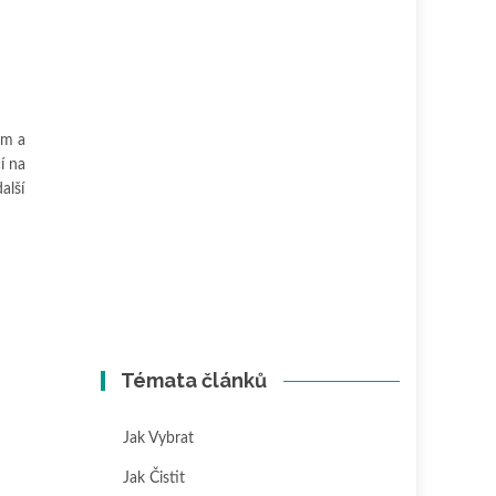
em a
cí na
další
Témata článků
Jak Vybrat
Jak Čistit