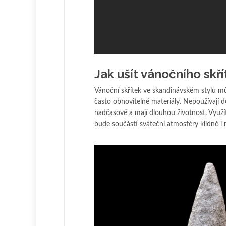
Jak ušít vánočního skří
Vánoční skřítek ve skandinávském stylu mů
často obnovitelné materiály. Nepoužívají d
nadčasově a mají dlouhou životnost. Využí
bude součástí sváteční atmosféry klidně i n