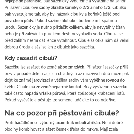
nejlépe do pařeniště
, pak sazeničky vybereme a vysázíme na záhon.
Při sázení cibulové sadby
zkraťte kořínky o 2/3 a nať o 1/3
. Cibulku
pak vysazujeme tak, aby byl náznak cibulky a kořínků ještě
pod
povrchem půdy
. Pokud sázíme hluboko, budeme mít špatnou
úrodu. Sazeničky je nutno
přitlačit kolíkem
, aby je nevytáhly žížaly
nebo je při zalévání a prudkém dešti nevyplavila voda. Cibulka se
před zalitím nesmí dát lehce vytáhnout. Cibule šalotka nám dá velmi
dobrou úrodu a sází se jen z cibulek jako sazečka.
Kdy zasadit cibuli?
Sazečku lze zasázet do země
až po zmrzlých
. Při sázení sazečky příliš
brzy v případě déle trvajících chladných až mrazivých dnů může pak
dojít ke známé
jarovizaci
a většina sadby vám
vyběhne rovnou do
květu
. Cibule má
ze země nepatrně koukat
. Brzy vysázenou sazečku
také často napadá
vrtalka pórová
, která způsobuje krabacení listů.
Pokud vyséváte a pěstuje ze semene, udělejte to co nejdříve.
Na co pozor při pěstování cibule?
Proti
háďátkům
se výborný
axamitník neboli afrikán
. Není dobré
plodiny kombinovat a sázet česnek třeba do mrkve. Mají zcela