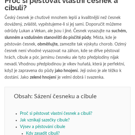
Proč si pěstovat vlastní česnek a
cibuli?
Český česnek je chuťově mnohem lepší a kvalitnější než česnek
dovážený, zvláště, vypěstujeme-li si jej sami. Doporučit můžeme
odrůdy Lukan a Vekan, ale jsou i jiné. Česnek vysazujte na
suchém,
slunném a vzdušném stanovišti do písčité půdy
. Místa, kde je
pěstován česnek,
obměňujte,
zamezíte tak výskytu chorob. Ozimý
česnek není vhodné vysazovat na záhon, kde se dříve pěstoval
hrách, cibule a pór, jarnímu česneku ale tyto předplodiny nijak
nevadí. Vhodnou předplodinou je vikev huňatá, která je perfektní,
když je zapravena do půdy
jako hnojení.
Její osivo je ale těžko k
dostání. Jako
zelené hnojení
je velmi dobrá i svazenka.
Obsah: Sázení česneku a cibule
Proč si pěstovat vlastní česnek a cibuli?
Jak vznikají sazečky cibule?
Výsev a pěstování cibule
Kdy zasadit cibuli?