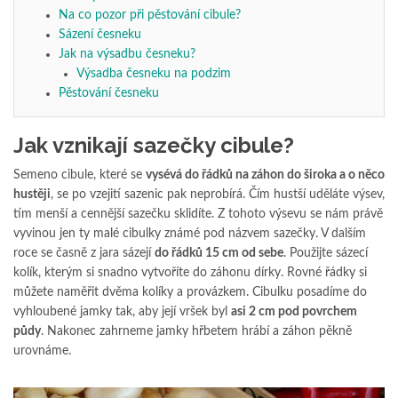
Na co pozor při pěstování cibule?
Sázení česneku
Jak na výsadbu česneku?
Výsadba česneku na podzim
Pěstování česneku
Jak vznikají sazečky cibule?
Semeno cibule, které se
vysévá do řádků na záhon do široka a o něco
hustěji
, se po vzejití sazenic pak neprobírá. Čím hustší uděláte výsev,
tím menší a cennější sazečku sklidíte. Z tohoto výsevu se nám právě
vyvinou jen ty malé cibulky známé pod názvem sazečky. V dalším
roce se časně z jara sázejí
do řádků 15 cm od sebe
. Použijte sázecí
kolík, kterým si snadno vytvoříte do záhonu dírky. Rovné řádky si
můžete naměřit dvěma kolíky a provázkem. Cibulku posadíme do
vyhloubené jamky tak, aby její vršek byl
asi 2 cm pod povrchem
půdy
. Nakonec zahrneme jamky hřbetem hrábí a záhon pěkně
urovnáme.