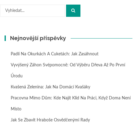
Hledat:
Nejnovější příspěvky
Padlí Na Okurkách A Cuketách: Jak Zasáhnout
Vyvýšený Záhon Svépomocně: Od Výběru Dřeva Až Po První
Úrodu
Kvašená Zelenina: Jak Na Domácí Kvašáky
Pracovna Mimo Dům: Kde Najít Klid Na Práci, Když Doma Není
Místo
Jak Se Zbavit Hraboše Osvědčenými Rady