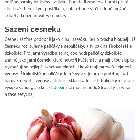
odlišné nároky na živiny i zálivku. Budete-li zasahovat proti plísni
cibulové chemickým postřikem, pak nebude v této době možné
sklízet a konzumovat vaši mrkev.
Sázení česneku
Česnek sázíme podobně jako cibuli sazečku, jen o
trochu hlouběji
. U
česneku rozlišujeme
paličáky a nepaličáky
, a ty pak na
širokolisté a
úzkolisté
. Pro
jarní výsadbu
se nejlépe hodí
paličáky úzkolisté
,
známé jako
jarní česnek
, které netvoří květenství a mají bílou slupku.
Vyznačují se nejlepší skladovatelností, i když mají zároveň nejmenší
výnosy.
Širokolisté nepaličáky
, které
vysazujeme na podzim
, mají
naopak největší výnosy a dobrou skladovatelnost.
Paličáky
mají sice
vysoké výnosy, ale ke
skladování
se moc nehodí. Stroužky brzy raší
a také sesychají.