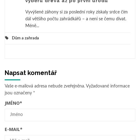
výběru dřeva až po první úrodu
Vyvýšené záhony si za poslední roky získaly srdce čím
dál většího počtu zahrádkářů – a není se čemu divat.
Méně...
Dům a zahrada
Napsat komentář
Vaše e-mailová adresa nebude zveřejněna.
Vyžadované informace
jsou označeny
*
JMÉNO
*
E-MAIL
*