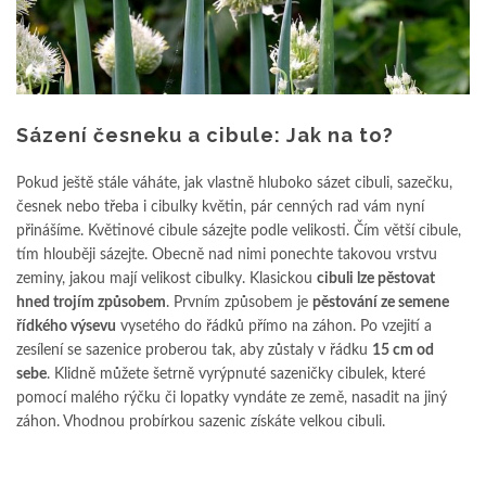
Sázení česneku a cibule: Jak na to?
Pokud ještě stále váháte, jak vlastně hluboko sázet cibuli, sazečku,
česnek nebo třeba i cibulky květin, pár cenných rad vám nyní
přinášíme. Květinové cibule sázejte podle velikosti. Čím větší cibule,
tím hlouběji sázejte. Obecně nad nimi ponechte takovou vrstvu
zeminy, jakou mají velikost cibulky. Klasickou
cibuli lze pěstovat
hned trojím způsobem
. Prvním způsobem je
pěstování ze semene
řídkého výsevu
vysetého do řádků přímo na záhon. Po vzejití a
zesílení se sazenice proberou tak, aby zůstaly v řádku
15 cm od
sebe
. Klidně můžete šetrně vyrýpnuté sazeničky cibulek, které
pomocí malého rýčku či lopatky vyndáte ze země, nasadit na jiný
záhon. Vhodnou probírkou sazenic získáte velkou cibuli.