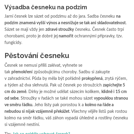
Výsadba česneku na podzim
Jarní česnek lze sázet od podzimu až do jara. Sadba česneku
na
podzim znamená vyšší výnos a nesnižuje se tak ani skladovatelnost
.
Sázet se mají vždy jen
zdravé stroužky
česneku. Česnek často trpí
chorobami, proto je dobré jej
namořit
ochrannými přípravky, tzv.
fungicidy.
Pěstování česneku
Česnek se nemusí příliš zalévat, vyhnete se
tak
přemokření
způsobujícímu choroby. Sadbu si zakupte
v zahradnictví. Půda by měla být pořádně
prokypřená
, zrytá rýčem,
a týden až dva slehnutá. Pak už česnek po stroužcích
zapíchejte 5
cm do země
. Dírky je možné udělat sázecím kolíkem,
klidně i 15 cm
od sebe
. Stroužky v řadách se také mohou sázet
vypouklou stranou
ve směru řádku.
Jeho listy pak porostou k a
kolmo na řáde a
nebudou si nijak vzájemně překážet
. Všechny vějíře listů pak rostou
kolmo na směr řádku, váš záhon vypadá úhledně a rostliny česneku
si vzájemně nestíní.