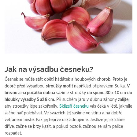
Jak na výsadbu česneku?
Česnek se může stát obětí háďátek a houbových chorob. Proto je
dobré před výsadbou
stroužky mořit
například přípravkem Sulka.
V
březnu a na počátku dubna
sázíme stroužky
do sponu 30 x 10 cm
do
hloubky výsadby 5 až 8 cm
. Při suchém jaru v dubnu záhony zalijte,
aby stroužky lépe zakořenily.
Sklizeň česneku
vás čeká v létě, jakmile
začne nať polehávat. Ve svazcích jej sušíme ve stínu a na dobře
větraném místě. Pak jej teprve uskladňujeme. Jestliže jej sklidíme
dříve, začne se brzy kazit, a pokud pozdě, začnou se nám palice
rozpadat.