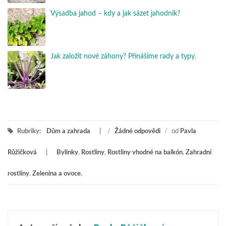
Výsadba jahod – kdy a jak sázet jahodník?
Jak založit nové záhony? Přinášíme rady a typy.
Rubriky:
Dům a zahrada
/
Žádné odpovědi
/
od
Pavla
Růžičková
Bylinky
,
Rostliny
,
Rostliny vhodné na balkón
,
Zahradní
rostliny
,
Zelenina a ovoce
,