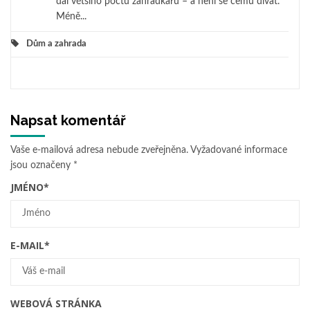
dál většího počtu zahrádkářů – a není se čemu divat.
Méně...
Dům a zahrada
Napsat komentář
Vaše e-mailová adresa nebude zveřejněna.
Vyžadované informace
jsou označeny
*
JMÉNO
*
E-MAIL
*
WEBOVÁ STRÁNKA