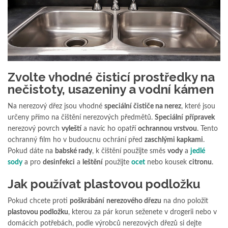
Zvolte vhodné čisticí prostředky na
nečistoty, usazeniny a vodní kámen
Na nerezový dřez jsou vhodné
speciální čističe na nerez
, které jsou
určeny přímo na čištění nerezových předmětů.
Speciální
přípravek
nerezový povrch
vyleští
a navíc ho opatří
ochrannou vrstvou
. Tento
ochranný film ho v budoucnu ochrání před
zaschlými kapkami
.
Pokud dáte na
babské rady
, k čištění použijte směs
vody
a
jedlé
sody
a pro
desinfekci
a
leštění
použijte
ocet
nebo kousek
citronu
.
Jak používat plastovou podložku
Pokud chcete proti
poškrábání
nerezového dřezu
na dno položit
plastovou podložku
, kterou za pár korun seženete v drogerii nebo v
domácích potřebách, podle výrobců nerezových dřezů si dejte