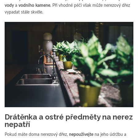
vody
a
vodního
kamene
. Při vhodné péči však může nerezový dřez
vypadat stále skvěle.
Drátěnka a ostré předměty na nerez
nepatří
Pokud máte doma nerezový dřez,
nepoužívejte
na jeho údržbu a