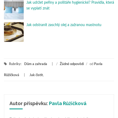
Jak udržet peřiny a polštáře hygienické? Pravidla, která
se vyplatí znát
Jak odstranit zaschlý olej a zažranou mastnotu
Rubriky:
Dům a zahrada
/
Žádné odpovědi
/
od
Pavla
Růžičková
Jak čistit
,
Autor příspěvku:
Pavla Růžičková