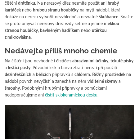
čištění
drátěnku
. Na nerezový dřez nesmíte použít ani
hrubý
kartáček
nebo
hrubou stranu houbičky
na mytí nádobí, která
dokáže na nerezu vytvořit nevzhledné a nevratné
škrábance
. Snažte
se proto umývat nerezový dřez vždy šetrně a jemně
měkkou
stranou houbičky
,
bavlněným hadříkem
nebo
utěrkou
z mikrovlákna
.
Nedávejte příliš mnoho chemie
Na čištění jsou nevhodné i
čističe s abrazivními účinky
,
tekuté písky
a
lešticí pasty
. Původní lesk a barvu ztratí nerez i při použití
dezinfekčních
a
bělicích
přípravků s
chlórem
. Běžný
prostředek na
nádobí
povrch nevyčistí a zanechá na něm
viditelné skvrny
a
šmouhy
. Podobnými hrubými přípravky a pomůckami
nedoporučujeme ani
čistit sklokeramickou desku
.