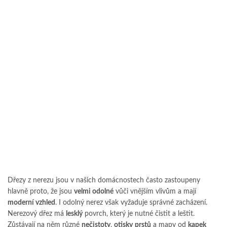
Dřezy z nerezu jsou v našich domácnostech často zastoupeny
hlavně proto, že jsou
velmi odolné
vůči vnějším vlivům a mají
moderní vzhled
. I odolný nerez však vyžaduje správné zacházení.
Nerezový dřez má
lesklý
povrch, který je nutné čistit a leštit.
Zůstávají na něm různé
nečistoty
,
otisky
prstů
a mapy od
kapek