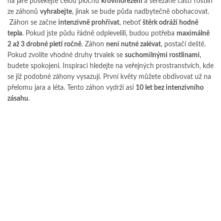
na jaře posekejte celou plochu
křovinořezem
a seřezané části rostlin
ze záhonů
vyhrabejte
, jinak se bude půda nadbytečně obohacovat.
Záhon se začne
intenzivně prohřívat
, neboť
štěrk odráží hodně
tepla
. Pokud jste půdu řádně odplevelili, budou potřeba
maximálně
2 až 3 drobné pletí ročně
. Záhon
není nutné zalévat
, postačí deště.
Pokud zvolíte vhodné druhy trvalek se
suchomilnými rostlinami
,
budete spokojeni. Inspiraci hledejte na veřejných prostranstvích, kde
se již podobné záhony vysazují. První květy můžete obdivovat už na
přelomu jara a léta. Tento záhon vydrží asi
10 let bez intenzivního
zásahu
.