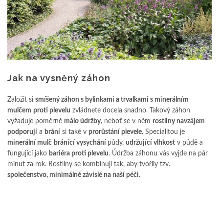
Jak na vysněný záhon
Založit si
smíšený záhon s bylinkami a trvalkami s minerálním
mulčem
proti plevelu
zvládnete docela snadno. Takový záhon
vyžaduje poměrně
málo údržby
, neboť se v něm
rostliny navzájem
podporují
a
brání
si také v
prorůstání plevele
. Specialitou je
minerální mulč
bránící vysychání
půdy,
udržující vlhkost
v půdě a
fungující jako
bariéra proti plevelu
. Údržba záhonu vás vyjde na pár
minut za rok. Rostliny se kombinují tak, aby tvořily tzv.
společenstvo, minimálně závislé na naší péči
.