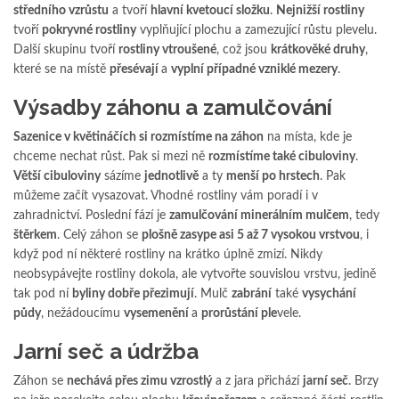
středního vzrůstu
a tvoří
hlavní kvetoucí složku
.
Nejnižší rostliny
tvoří
pokryvné rostliny
vyplňující plochu a zamezující růstu plevelu.
Další skupinu tvoří
rostliny vtroušené
, což jsou
krátkověké druhy
,
které se na místě
přesévají
a
vyplní případné vzniklé mezery
.
Výsadby záhonu a zamulčování
Sazenice v květináčích si rozmístíme na záhon
na místa, kde je
chceme nechat růst. Pak si mezi ně
rozmístíme také cibuloviny
.
Větší cibuloviny
sázíme
jednotlivě
a ty
menší po hrstech
. Pak
můžeme začít vysazovat. Vhodné rostliny vám poradí i v
zahradnictví. Poslední fází je
zamulčování minerálním mulčem
, tedy
štěrkem
. Celý záhon se
plošně zasype asi 5 až 7 vysokou vrstvou
, i
když pod ní některé rostliny na krátko úplně zmizí. Nikdy
neobsypávejte rostliny dokola, ale vytvořte souvislou vrstvu, jedině
tak pod ní
byliny dobře přezimují
. Mulč
zabrání
také
vysychání
půdy
, nežádoucímu
vysemenění
a
prorůstání ple
vele.
Jarní seč a údržba
Záhon se
nechává přes zimu vzrostlý
a z jara přichází
jarní seč
. Brzy