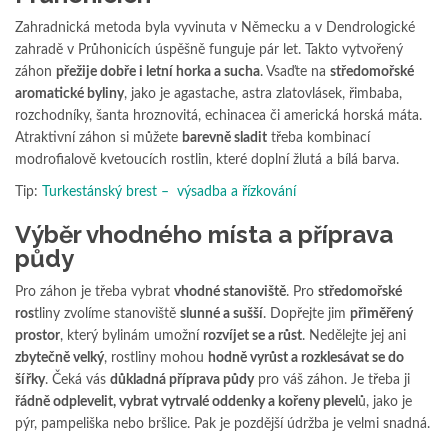
Zahradnická metoda byla vyvinuta v Německu a v Dendrologické
zahradě v Průhonicích úspěšně funguje pár let. Takto vytvořený
záhon
přežije dobře i letní horka a sucha
. Vsaďte na
středomořské
aromatické byliny
, jako je agastache, astra zlatovlásek, řimbaba,
rozchodníky, šanta hroznovitá, echinacea či americká horská máta.
Atraktivní záhon si můžete
barevně sladit
třeba kombinací
modrofialově kvetoucích rostlin, které doplní žlutá a bílá barva.
Tip:
Turkestánský brest – výsadba a řízkování
Výběr vhodného místa a příprava
půdy
Pro záhon je třeba vybrat
vhodné stanoviště
. Pro
středomořské
ros
tliny zvolíme stanoviště
slunné a sušší
. Dopřejte jim
přiměřený
prostor
, který bylinám umožní
rozvíjet se a růst
. Nedělejte jej ani
zbytečně velký
, rostliny mohou
hodně vyrůst a rozklesávat se do
šířky
. Čeká vás
důkladná příprava půdy
pro váš záhon. Je třeba ji
řádně odplevelit, vybrat vytrvalé oddenky a kořeny plevel
ů, jako je
pýr, pampeliška nebo bršlice. Pak je pozdější údržba je velmi snadná.