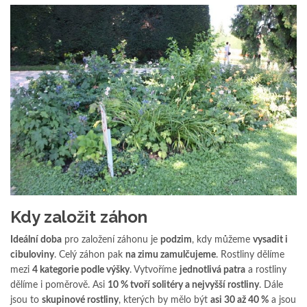
Kdy založit záhon
Ideální doba
pro založení záhonu je
podzim
, kdy můžeme
vysadit i
cibuloviny
. Celý záhon pak
na zimu zamulčujeme
. Rostliny dělíme
mezi
4 kategorie podle výšky
. Vytvoříme
jednotlivá patra
a rostliny
dělíme i poměrově. Asi
10 % tvoří solitéry a nejvyšší rostliny
. Dále
jsou to
skupinové rostliny
, kterých by mělo být
asi 30 až 40 %
a jsou