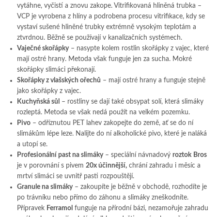
vytáhne, vyčistí a znovu zakope. Vitrifikovaná hliněná trubka –
VCP je vyrobena z hlíny a podrobena procesu vitrifikace, kdy se
vystaví sušené hliněné trubky extrémně vysokým teplotám a
ztvrdnou. Běžně se používají v kanalizačních systémech.
Vaječné skořápky
– nasypte kolem rostlin skořápky z vajec, které
mají ostré hrany. Metoda však funguje jen za sucha. Mokré
skořápky slimáci překonají.
Skořápky z vlašských ořechů
– mají ostré hrany a funguje stejně
jako skořápky z vajec.
Kuchyňská sůl
– rostliny se dají také obsypat solí, která slimáky
rozleptá. Metoda se však nedá použít na velkém pozemku.
Pivo
– odříznutou PET lahev zakopejte do země, ať se do ní
slimákům lépe leze. Nalijte do ní alkoholické pivo, které je naláká
a utopí se.
Profesionální past na slimáky
– speciální návnadový
roztok
Bros
je v porovnání s pivem
20x účinnější,
chrání zahradu i měsíc a
mrtví slimáci se uvnitř pasti rozpouštějí.
Granule na slimáky
– zakoupíte je běžně v obchodě, rozhodíte je
po trávníku nebo přímo do záhonu a slimáky zneškodníte.
Přípravek
Ferramol
funguje na přírodní bázi, nezamořuje zahradu