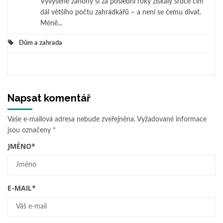
Vyvýšené záhony si za poslední roky získaly srdce čím
dál většího počtu zahrádkářů – a není se čemu divat.
Méně...
Dům a zahrada
Napsat komentář
Vaše e-mailová adresa nebude zveřejněna.
Vyžadované informace
jsou označeny
*
JMÉNO
*
E-MAIL
*