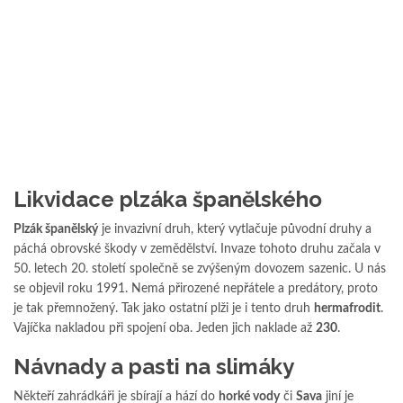
Likvidace plzáka španělského
Plzák španělský
je invazivní druh, který vytlačuje původní druhy a
páchá obrovské škody v zemědělství. Invaze tohoto druhu začala v
50. letech 20. století společně se zvýšeným dovozem sazenic. U nás
se objevil roku 1991. Nemá přirozené nepřátele a predátory, proto
je tak přemnožený. Tak jako ostatní plži je i tento druh
hermafrodit
.
Vajíčka nakladou při spojení oba. Jeden jich naklade až
230
.
Návnady a pasti na slimáky
Někteří zahrádkáři je sbírají a hází do
horké vody
či
Sava
jiní je