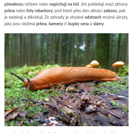
přeseknou
rýčkem nebo
napichují na hůl
. Jiní pokládají mezi záhony
prkna
nebo
listy rebarbory
, pod které přes den slimáci
zalezou
, pak
je sesbírají a zlikvidují. Ze zahrady je vhodné
odstranit
možné úkryty,
jako jsou složená
prkna
,
kameny
či
kupky
sena
a
slámy
.