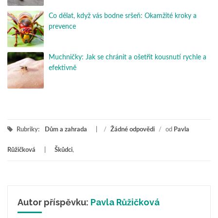
Co dělat, když vás bodne sršeň: Okamžité kroky a
prevence
Muchničky: Jak se chránit a ošetřit kousnutí rychle a
efektivně
Rubriky:
Dům a zahrada
/
Žádné odpovědi
/
od
Pavla
Růžičková
Škůdci
,
Autor příspěvku:
Pavla Růžičková