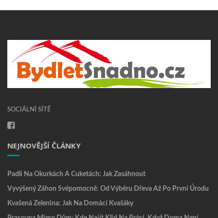
SOCIÁLNÍ SÍTĚ
NEJNOVĚJŠÍ ČLÁNKY
Padlí Na Okurkách A Cuketách: Jak Zasáhnout
Vyvýšený Záhon Svépomocně: Od Výběru Dřeva Až Po První Úrodu
Kvašená Zelenina: Jak Na Domácí Kvašáky
Pracovna Mimo Dům: Kde Najít Klid Na Práci, Když Doma Není