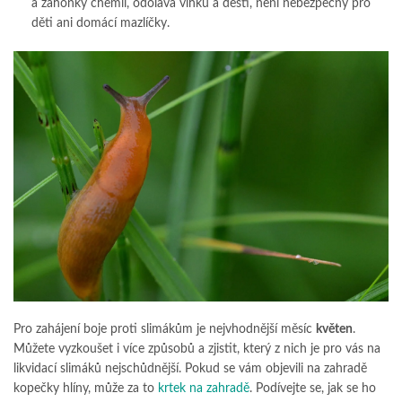
a záhonky chemií, odolává vlhku a dešti, není nebezpečný pro
děti ani domácí mazlíčky.
Pro zahájení boje proti slimákům je nejvhodnější měsíc
květen
.
Můžete vyzkoušet i více způsobů a zjistit, který z nich je pro vás na
likvidací slimáků nejschůdnější. Pokud se vám objevili na zahradě
kopečky hlíny, může za to
krtek na zahradě
. Podívejte se, jak se ho