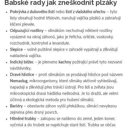
Babské rady jak zneškodnit plzáky
Pokrývka z dubového listí
nebo
listí z vlašského ořechu
– tyto
listy obsahují hodně tříslovin, narušují vajíčka plzáků a zabraňují
klíčení plevele.
Odpuzující rostliny
– slimákům nechutnají některé rostliny
vysázené na okraj záhonů, jako je řeřicha, orlíček, voskovky,
rozchodník, kontryhel a levandule.
Slepice
– volně puštěné slepice v zahradě vypátrají a zlikvidují
nakladená vajíčka.
Indický běžec
– je plemeno
kachny
požírající právě tyto nezvané
návštěvníky.
Dravé hlístice
– proti slimákům se prodávají hlístice pod názvem
Nemaslug
, mikroorganismy, které slimáky aktivně vyhledávají,
napadají a zlikvidují přes trávicí ústrojí. Pro lidi a zvířata jsou
mikroskopická dravá háďátka neškodná. Je to dražší, ale velmi
účinná a ekologická metoda pro hubení slimáků.
Bariéry
– obestavte záhon vyšší překážkou, slimáci nevylezou
zejména přes drsný povrch.
Hliněné trubky
– zakopou se našikmo do země, jeden konec
vyčnívá a do trubek se napěchuje staré listí. Trubka se občas