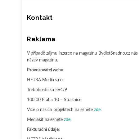
obsah
Kontakt
Reklama
V případě zájmu inzerce na magazínu BydletSnadno.cz nás
název magazínu.
Provozovatel webu
:
HETRA Media s.r.o.
Třebohostická 564/9
100 00 Praha 10 – Strašnice
Více o našich projektech naleznete
zde
.
Mediakit naleznete
zde
.
Fakturační údaje
: