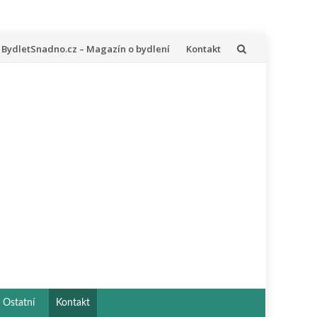
řeskočit
BydletSnadno.cz – Magazín o bydlení
Kontakt
a
bsah
Ostatní
Kontakt