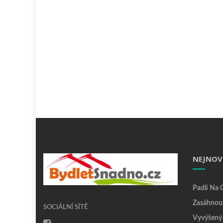
NEJNOV
Padlí Na 
Zasáhnou
SOCIÁLNÍ SÍTĚ
Vyvýšený