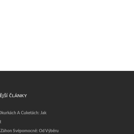
ĚJŠÍ ČLÁNKY
Okurkách A Cuketách: Jak
t
 Záhon Svépomocně: Od Výběru