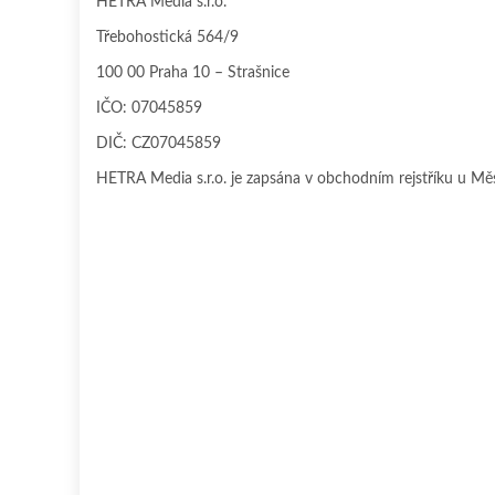
HETRA Media s.r.o.
Třebohostická 564/9
100 00 Praha 10 – Strašnice
IČO: 07045859
DIČ: CZ07045859
HETRA Media s.r.o. je zapsána v obchodním rejstříku u Mě