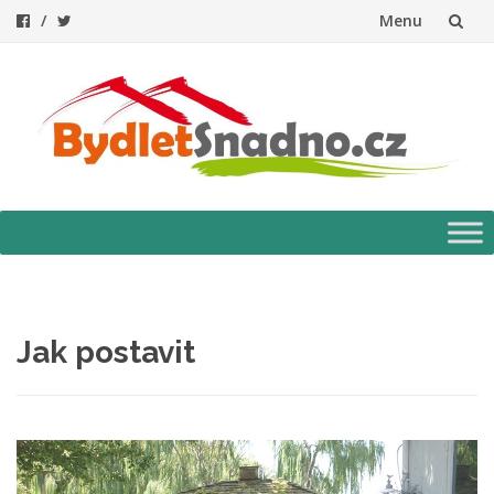
Menu
Přeskočit
na
obsah
Přeskočit
na
obsah
Jak postavit