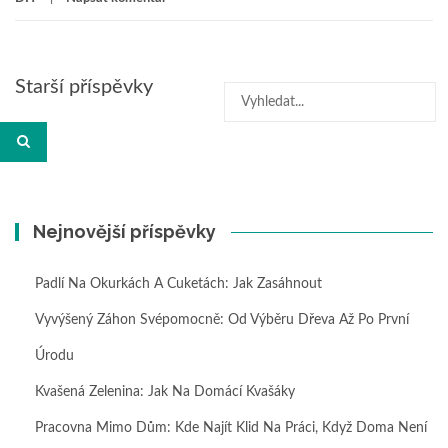
Navigace
Starší příspěvky
Hledat:
pro
příspěvky
Nejnovější příspěvky
Padlí Na Okurkách A Cuketách: Jak Zasáhnout
Vyvýšený Záhon Svépomocně: Od Výběru Dřeva Až Po První
Úrodu
Kvašená Zelenina: Jak Na Domácí Kvašáky
Pracovna Mimo Dům: Kde Najít Klid Na Práci, Když Doma Není