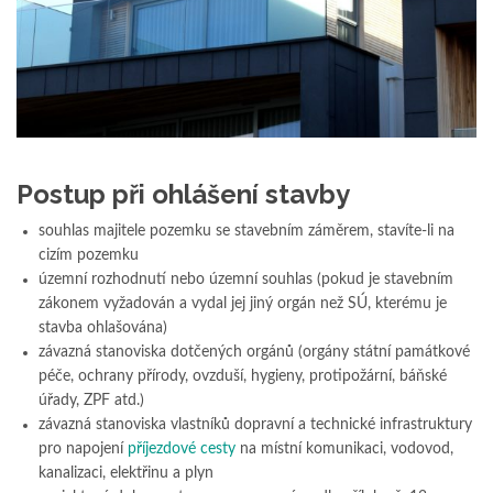
Postup při ohlášení stavby
souhlas majitele pozemku se stavebním záměrem, stavíte-li na
cizím pozemku
územní rozhodnutí nebo územní souhlas (pokud je stavebním
zákonem vyžadován a vydal jej jiný orgán než SÚ, kterému je
stavba ohlašována)
závazná stanoviska dotčených orgánů (orgány státní památkové
péče, ochrany přírody, ovzduší, hygieny, protipožární, báňské
úřady, ZPF atd.)
závazná stanoviska vlastníků dopravní a technické infrastruktury
pro napojení
příjezdové cesty
na místní komunikaci, vodovod,
kanalizaci, elektřinu a plyn