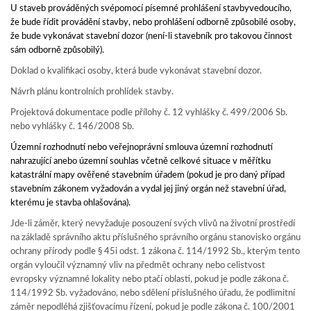
U staveb prováděných svépomocí písemné prohlášení stavbyvedoucího,
že bude řídit provádění stavby, nebo prohlášení odborně způsobilé osoby,
že bude vykonávat stavební dozor (není-li stavebník pro takovou činnost
sám odborně způsobilý).
Doklad o kvalifikaci osoby, která bude vykonávat stavební dozor.
Návrh plánu kontrolních prohlídek stavby.
Projektová dokumentace podle přílohy č. 12 vyhlášky č. 499/2006 Sb.
nebo vyhlášky č. 146/2008 Sb.
Územní rozhodnutí nebo veřejnoprávní smlouva územní rozhodnutí
nahrazující anebo územní souhlas včetně celkové situace v měřítku
katastrální mapy ověřené stavebním úřadem (pokud je pro daný případ
stavebním zákonem vyžadován a vydal jej jiný orgán než stavební úřad,
kterému je stavba ohlašována).
Jde-li záměr, který nevyžaduje posouzení svých vlivů na životní prostředí
na základě správního aktu příslušného správního orgánu stanovisko orgánu
ochrany přírody podle § 45i odst. 1 zákona č. 114/1992 Sb., kterým tento
orgán vyloučil významný vliv na předmět ochrany nebo celistvost
evropsky významné lokality nebo ptačí oblasti, pokud je podle zákona č.
114/1992 Sb. vyžadováno, nebo sdělení příslušného úřadu, že podlimitní
záměr nepodléhá zjišťovacímu řízení, pokud je podle zákona č. 100/2001