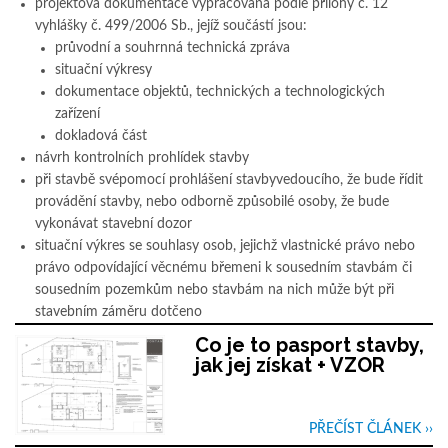
projektová dokumentace vypracovaná podle přílohy č. 12
vyhlášky č. 499/2006 Sb., jejíž součástí jsou:
průvodní a souhrnná technická zpráva
situační výkresy
dokumentace objektů, technických a technologických
zařízení
dokladová část
návrh kontrolních prohlídek stavby
při stavbě svépomocí prohlášení stavbyvedoucího, že bude řídit
provádění stavby, nebo odborně způsobilé osoby, že bude
vykonávat stavební dozor
situační výkres se souhlasy osob, jejichž vlastnické právo nebo
právo odpovídající věcnému břemeni k sousedním stavbám či
sousedním pozemkům nebo stavbám na nich může být při
stavebním záměru dotčeno
Co je to pasport stavby,
jak jej získat + VZOR
PŘEČÍST ČLÁNEK ››