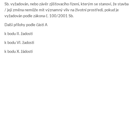
Sb. vyžadován, nebo závěr zjišťovacího řízení, kterým se stanoví, že stavba
/ její změna nemůže mít významný vliv na životní prostředí, pokud je
vyžadován podle zákona č. 100/2001 Sb.
Další přílohy podle části A
k bodu II. žadosti
k bodu VI. žadosti
k bodu X. žádosti