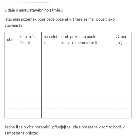
……………………………………..
Údaje o místu stavebního záměru
(stavební pozemek popřípadě pozemky, které se mají použít jako
staveniště)
katastrální
parcelní
druh pozemku podle
výměra
obec
území
č.
katastru nemovitostí
[m²]
Jedná-li se o více pozemků, připojují se údaje obsažené v tomto bodě v
samostatné příloze: