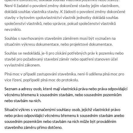
opatření uskutečnit, dokládá souhlas vlastníka pozemku nebo stavby.
Není-li žadatel o povolení změny dokončené stavby jejím vlastníkem,
dokládá souhlas vlastníka stavby. K žádosti o povolení změny dokončené
stavby v bytovém spoluvlastnictví vlastník jednotky dokládá souhlas
společenství vlastníků, nebo správce, pokud společenství vlastníků
nevzniklo.
Souhlas s navrhovaným stavebním záměrem musí být vyznačen na
situačním výkresu dokumentace, nebo projektové dokumentace.
Souhlas se nedokládá, je-li pro získání potřebných práv k pozemku nebo
stavbě pro požadovaný stavební záměr nebo opatření stanoven účel
vyvlastnění zákonem.
Plná moc v případě zastupování stavebníka, není-li udělena plná moc pro
více řízení, popřípadě plná moc do protokolu.
Seznam a adresy osob, které mají vlastnická práva nebo práva odpovídající
věcnému břemenu k sousedním stavbám, nebo sousedním pozemkům
nebo stavbám na nich.
Situační výkres s vyznačenými souhlasy osob, jejichž vlastnické právo
nebo právo odpovídající věcnému břemenu k sousedním stavbám anebo
sousedním pozemkům nebo stavbám na nich může být prováděním
stavebního záměru přímo dotčeno.