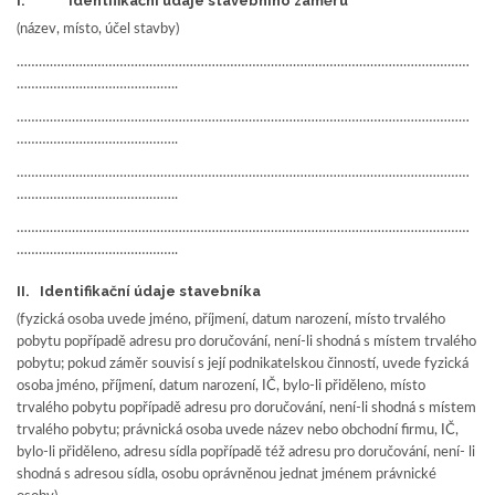
I. Identifikační údaje stavebního záměru
(název, místo, účel stavby)
……………………………………………………………………………………………………………
……………………………………..
……………………………………………………………………………………………………………
……………………………………..
……………………………………………………………………………………………………………
……………………………………..
……………………………………………………………………………………………………………
……………………………………..
II. Identifikační údaje stavebníka
(fyzická osoba uvede jméno, příjmení, datum narození, místo trvalého
pobytu popřípadě adresu pro doručování, není-li shodná s místem trvalého
pobytu; pokud záměr souvisí s její podnikatelskou činností, uvede fyzická
osoba jméno, příjmení, datum narození, IČ, bylo-li přiděleno, místo
trvalého pobytu popřípadě adresu pro doručování, není-li shodná s místem
trvalého pobytu; právnická osoba uvede název nebo obchodní firmu, IČ,
bylo-li přiděleno, adresu sídla popřípadě též adresu pro doručování, není- li
shodná s adresou sídla, osobu oprávněnou jednat jménem právnické