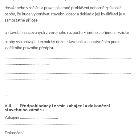
dosaženého vzdělání a praxe; písemné prohlášení odborně způsobilé
osoby, že bude vykonávat stavební dozor a doklad o její kvalifikaci je v
samostatné příloze
u staveb financovaných z veřejného rozpočtu – jméno a příjmení fyzické
osoby vykonávající technický dozor stavebníka s oprávněním podle
zvláštního právního předpisu
……………………………………………………………………………………………………………
……………………………………..
……………………………………………………………………………………………………………
……………………………………..
……………………………………………………………………………………………………………
…
VIII. Předpokládaný termín zahájení a dokončení
stavebního záměru
Zahájení ……………………………….
…………………………………………………………………
Dokončení …………………………….