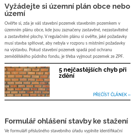
Vyžádejte si územní plán obce nebo
území
Ověřte si, zda je váš stavební pozemek stavebním pozemkem v
územním plánu obce, kde jsou zaznačeny zastavěné, nezastavitelné
a zastavitelné plochy. V regulačním plánu si ověřte, jaké požadavky
musí stavba splňovat, aby nebyla v rozporu s místními požadavky
na výstavbu. Pokud stavební pozemek spadá pod ochranu
zemědělského půdního fondu, je třeba vyjmout pozemek ze ZPF.
5 nejčastějších chyb při
zdění
PŘEČÍST ČLÁNEK ››
Formulář ohlášení stavby ke stažení
Ve formuláři příslušného stavebního úřadu vyplníte identifikační