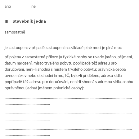
ano ne
III. Stavebník jedná
samostatně
je zastoupen; v případě zastoupení na základě plné moci je plná moc
připojena v samostatné příloze (u fyzické osoby se uvede jméno, příjmení,
datum narození, místo trvalého pobytu popřípadě též adresu pro
doručování, není-li shodná s místem trvalého pobytu; právnická osoba
uvede název nebo obchodní firmu, IČ, bylo-li přiděleno, adresu sídla
popřípadě též adresu pro doručování, není-li shodná s adresou sídla, osobu
oprávněnou jednat jménem právnické osoby):
……………………………………………………………………………………………………………
……………………………………..
……………………………………………………………………………………………………………
……………………………………..
……………………………………………………………………………………………………………
……………………………………..