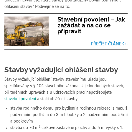
úřadech nevyhnete. Které stavby jsou zatíženy povinností vyřídit
ohlášení stavby? Podívejme se na to.
Stavební povolení – Jak
zažádat a na co se
připravit
PŘEČÍST ČLÁNEK ››
Stavby vyžadující ohlášení stavby
Stavby vyžadující ohlášení stavby stavebnímu úřadu jsou
specifikovány v § 104 stavebního zákona. U jednoduchých staveb,
při terénních úpravách a u udržovacích prací nepotřebujete
stavební povolení
a stačí ohlášení stavby.
stavba rodinného domu pro bydlení a rodinnou rekreaci s max. 1
podzemním podlažím do 3 m hloubky a 2. nadzemními podlažími
a podkrovím
2
stavba do 70 m
celkové zastavěné plochy a do 5 m výšky s 1.