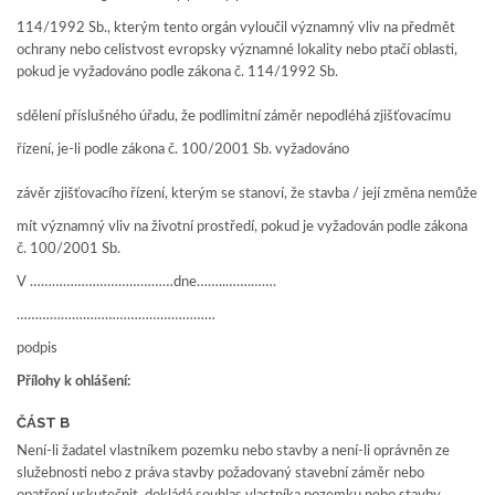
114/1992 Sb., kterým tento orgán vyloučil významný vliv na předmět
ochrany nebo celistvost evropsky významné lokality nebo ptačí oblasti,
pokud je vyžadováno podle zákona č. 114/1992 Sb.
sdělení příslušného úřadu, že podlimitní záměr nepodléhá zjišťovacímu
řízení, je-li podle zákona č. 100/2001 Sb. vyžadováno
závěr zjišťovacího řízení, kterým se stanoví, že stavba / její změna nemůže
mít významný vliv na životní prostředí, pokud je vyžadován podle zákona
č. 100/2001 Sb.
V …………………………………dne……..…….…….
………………………………………………
podpis
Přílohy k ohlášení:
ČÁST B
Není-li žadatel vlastníkem pozemku nebo stavby a není-li oprávněn ze
služebnosti nebo z práva stavby požadovaný stavební záměr nebo