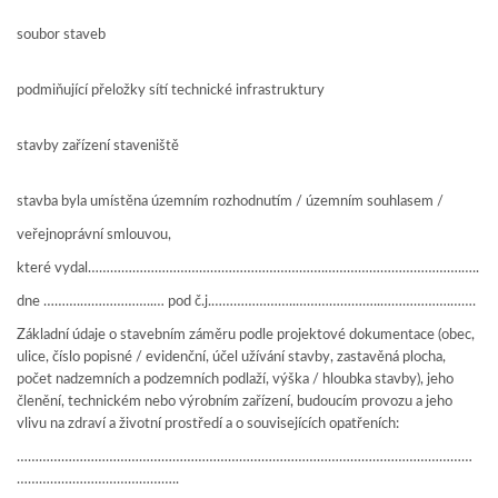
soubor staveb
podmiňující přeložky sítí technické infrastruktury
stavby zařízení staveniště
stavba byla umístěna územním rozhodnutím / územním souhlasem /
veřejnoprávní smlouvou,
které vydal……………………………………………………….……………………………….…..
dne ……….………………..… pod č.j.…………………..…………………..……………….…….
Základní údaje o stavebním záměru podle projektové dokumentace (obec,
ulice, číslo popisné / evidenční, účel užívání stavby, zastavěná plocha,
počet nadzemních a podzemních podlaží, výška / hloubka stavby), jeho
členění, technickém nebo výrobním zařízení, budoucím provozu a jeho
vlivu na zdraví a životní prostředí a o souvisejících opatřeních:
……………………………………………………………………………………………………………
……………………………………..