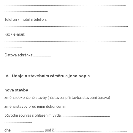
……………………………………………………………………………………………………………
……………………………………..
Telefon / mobilní telefon:
……………………………………………………………………………………………………………..
Fax / e-mail:
……………………………………………………………………………………………………………
………………
Datová schránka:………………
………………………………………………………………………………………………..
IV. Údaje o stavebním záměru a jeho popis
nová stavba
změna dokončené stavby (nástavba, přístavba, stavební úprava)
změna stavby před jejím dokončením
původní souhlas s ohlášením vydal………………………………………….
……………………….
dne ……….………………..… pod č.j.…………………..…………………..……………….…….