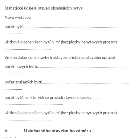
Statistické údaje (u staveb obsahujících byty):
Nová výstavba:
počet bytů……………………………..……………..…………………………………….
……………..
užitková plocha všech bytů v m² (bez plochy nebytových prostor)
………………………………………
Změna dokončené stavby (nástavba, přístavba, stavební úprava):
počet nových bytů.…………………….. ……………..…………………………………….
……………..
počet zrušených bytů.…………………….. ……………..………………………………….
……………..
počet bytů, ve kterých se provádí stavební úpravy……..
………………………………….……………..
užitková plocha všech bytů v m² (bez plochy nebytových prostor)
………………………………………
V. U dočasného stavebního záměru