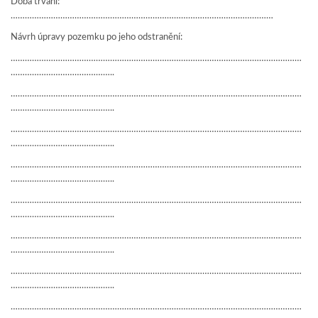
Doba trvání:
…………………………………………………………………………………………………
Návrh úpravy pozemku po jeho odstranění:
……………………………………………………………………………………………………………
……………………………………..
……………………………………………………………………………………………………………
……………………………………..
……………………………………………………………………………………………………………
……………………………………..
……………………………………………………………………………………………………………
……………………………………..
……………………………………………………………………………………………………………
……………………………………..
……………………………………………………………………………………………………………
……………………………………..
……………………………………………………………………………………………………………
……………………………………..
……………………………………………………………………………………………………………