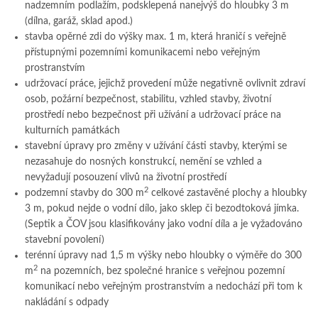
nadzemním podlažím, podsklepená nanejvýš do hloubky 3 m
(dílna, garáž, sklad apod.)
stavba opěrné zdi do výšky max. 1 m, která hraničí s veřejně
přístupnými pozemními komunikacemi nebo veřejným
prostranstvím
udržovací práce, jejichž provedení může negativně ovlivnit zdraví
osob, požární bezpečnost, stabilitu, vzhled stavby, životní
prostředí nebo bezpečnost při užívání a udržovací práce na
kulturních památkách
stavební úpravy pro změny v užívání části stavby, kterými se
nezasahuje do nosných konstrukcí, nemění se vzhled a
nevyžadují posouzení vlivů na životní prostředí
2
podzemní stavby do 300 m
celkové zastavěné plochy a hloubky
3 m, pokud nejde o vodní dílo, jako sklep či bezodtoková jímka.
(Septik a ČOV jsou klasifikovány jako vodní díla a je vyžadováno
stavební povolení)
terénní úpravy nad 1,5 m výšky nebo hloubky o výměře do 300
2
m
na pozemních, bez společné hranice s veřejnou pozemní
komunikací nebo veřejným prostranstvím a nedochází při tom k
nakládání s odpady