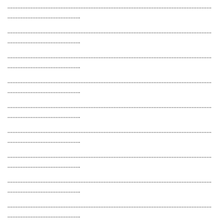
……………………………………………………………………………………………………………
……………………………………..
……………………………………………………………………………………………………………
……………………………………..
……………………………………………………………………………………………………………
……………………………………..
……………………………………………………………………………………………………………
……………………………………..
……………………………………………………………………………………………………………
……………………………………..
……………………………………………………………………………………………………………
……………………………………..
……………………………………………………………………………………………………………
……………………………………..
……………………………………………………………………………………………………………
……………………………………..
……………………………………………………………………………………………………………
……………………………………..