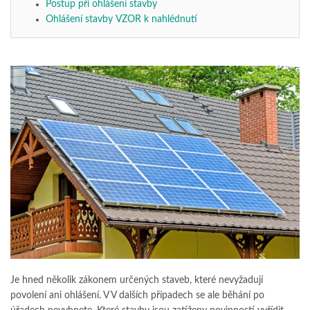
Postup při ohlášení stavby
Ohlášení stavby VZOR k nahlédnutí
Je hned několik zákonem určených staveb, které nevyžadují
povolení ani ohlášení. V V dalších případech se ale běhání po