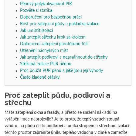
Pěnový polyizokyanurát PIR
Pozvěte si statika
Doporučení pro bezpečnou práci
Rošt pro zateplení půdy a pokládka izolace
Jak umístit izolaci
Jak zateplit střechu krok za krokem
Dokončení zateplení parotěsnou fólií
Utěsnění náchylných míst
Jak zateplit podkroví a nezasáhnout do střechy
Stříkaná izolace PUR pěnou
Proč použít PUR pěnu a jaké jsou její výhody
Často kladené otázky
Proč zateplit půdu, podkroví a
střechu
Máte
zateplená okna a fasády
, a přesto se
snížení ná
kladů na
vytápění moc neprojevilo? Je to proto, že
teplý vzduch stoupá
vzhůru
, na
půdu
či do
podkroví
a
uniká stropem
a
střechou
.
Izolací
těchto prostor
zabráníte úniku teplého vzduchu
v
zimě
a zamezíte