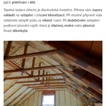
jejich
přehřívání
v
létě
.
Tepelná izolace střechy je dlouhodobá investice. Přinese vám
úspory
nákladů
na
vytápění
i chlaz
ení klimatizacií
. Při vhodné přípravě však
zvládnete zateplit půdu za
víkend
i sami. Při
dodatečném
zateplení
podkroví původní výplň, která je
stlačená, mokrá
nebo
plesnivá
ihned
zlikvidujte
.