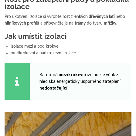
izolace
Pro ukotvení izolace si vyrobte
rošt
z
lehkých dřevěných latí
nebo
hliníkových profilů
a připevněte je na
trámy
do tvaru
mřížky
.
Jak umístit izolaci
izolace mezi a pod krokve
mezikrokevní a nadkrokevní izolace
Samotná
mezikrokevní
izolace je však z
hlediska energeticky úsporného zateplení
nedostačující
.