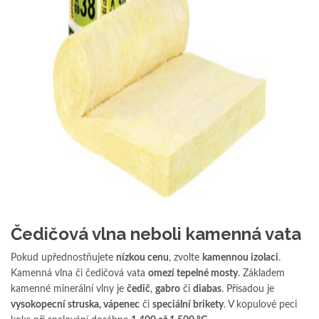
Čedičová vlna neboli kamenná vata
Pokud upřednostňujete
nízkou cenu
, zvolte
kamennou izolaci
.
Kamenná vlna či čedičová vata
omezí tepelné mosty
. Základem
kamenné minerální vlny je
čedič
,
gabro
či
diabas
. Přísadou je
vysokopecní struska, vápenec
či
speciální brikety
. V kopulové peci