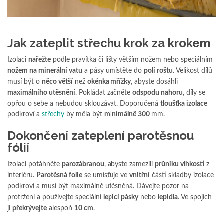
Jak zateplit střechu krok za krokem
Izolaci
nařežte
podle pravítka či lišty větším nožem nebo speciálním
nožem na minerální vatu
a pásy umístěte do
polí roštu
. Velikost dílů
musí být o
něco větší
než
okénka mřížky
, abyste dosáhli
maximálního utěsnění
. Pokládat začněte
odspodu nahoru
, díly se
opřou o sebe a nebudou sklouzávat. Doporučená
tloušťka izolace
podkroví a
střechy
by měla být
minimálně 300
mm.
Dokončení zateplení parotěsnou
fólií
Izolaci potáhněte
parozábranou
, abyste zamezili
průniku vlhkosti
z
interiéru.
Parotěsná folie
se umísťuje ve
vnitřní
části skladby izolace
podkroví a musí být maximálně utěsněná. Dávejte pozor na
protržení a používejte speciální
lepicí pásky
nebo
lepidla
. Ve spojích
ji
překrývejte
alespoň
10 cm
.