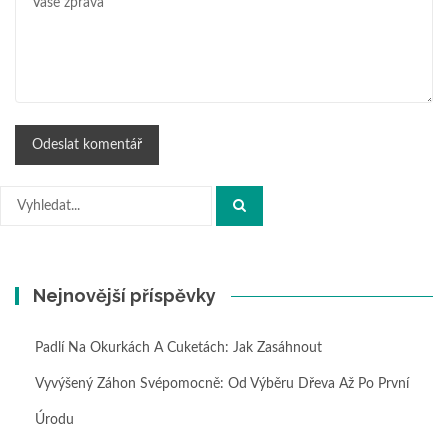
Hledat:
Nejnovější příspěvky
Padlí Na Okurkách A Cuketách: Jak Zasáhnout
Vyvýšený Záhon Svépomocně: Od Výběru Dřeva Až Po První
Úrodu