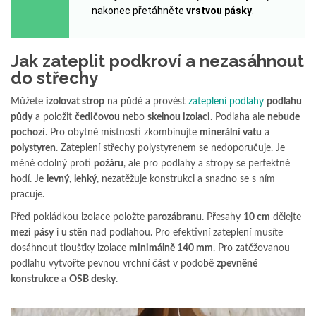
nakonec přetáhněte
vrstvou pásky
.
Jak zateplit podkroví a nezasáhnout
do střechy
Můžete
izolovat strop
na půdě a provést
zateplení podlahy
podlahu
půdy
a položit
čedičovou
nebo
skelnou izolaci
. Podlaha ale
nebude
pochozí
. Pro obytné místnosti zkombinujte
minerální vatu
a
polystyren
. Zateplení střechy polystyrenem se nedoporučuje. Je
méně odolný proti
požáru
, ale pro podlahy a stropy se perfektně
hodí. Je
levný
,
lehký
, nezatěžuje konstrukci a snadno se s ním
pracuje.
Před pokládkou izolace položte
parozábranu
. Přesahy
10 cm
dělejte
mezi
pásy
i
u stěn
nad podlahou. Pro efektivní zateplení musíte
dosáhnout tloušťky izolace
minimálně 140 mm
. Pro zatěžovanou
podlahu vytvořte pevnou vrchní část v podobě
zpevněné
konstrukce
a
OSB desky
.