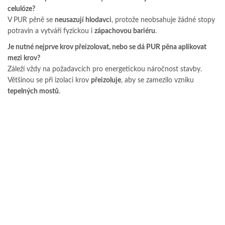
celulóze?
V PUR pěně se
neusazují hlodavci
, protože neobsahuje žádné stopy
potravin a vytváří fyzickou i
zápachovou bariéru
.
Je nutné nejprve krov přeizolovat, nebo se dá PUR pěna aplikovat
mezi krov?
Záleží vždy na požadavcích pro energetickou náročnost stavby.
Většinou se při izolaci krov
přeizoluje
, aby se zamezilo vzniku
tepelných mostů
.