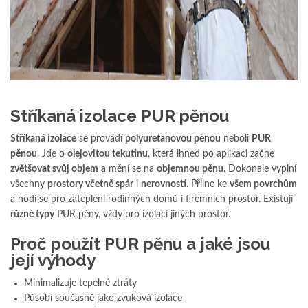
Stříkaná izolace PUR pěnou
Stříkaná izolace
se provádí
polyuretanovou pěnou
neboli
PUR
pěnou
. Jde o
olejovitou tekutinu
, která ihned po aplikaci začne
zvětšovat svůj objem
a mění se na
objemnou pěnu
. Dokonale vyplní
všechny
prostory včetně spár
i
nerovností
. Přilne ke
všem povrchům
a hodí se pro zateplení rodinných domů i firemních prostor. Existují
různé typy
PUR pěny, vždy pro izolaci jiných prostor.
Proč použít PUR pěnu a jaké jsou
její výhody
Minimalizuje tepelné ztráty
Působí současně jako zvuková izolace