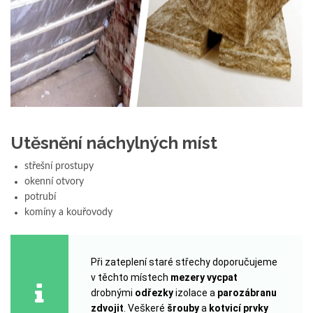
Utěsnění náchylných míst
střešní prostupy
okenní otvory
potrubí
komíny a kouřovody
Při zateplení staré střechy doporučujeme
v těchto místech
mezery vycpat
drobnými
odřezky
izolace a
parozábranu
zdvojit
. Veškeré
šrouby
a
kotvicí prvky