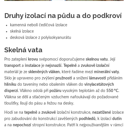
Druhy izolací na půdu a do podkroví
kamenná neboli čedičová izolace
skelná izolace
desková izolace z polyisokyanurátu
Skelná vata
Pro zateplení
krovu
svépomocí doporučujeme
skelnou vatu
. Její
transport
a
instalace
je
nejsnazší
.
Tepelně
a
zvukově izolační
materiál je ze
skleněných vláken
, které řadíme mezi
minerální vaty.
Sklo je upraveno pro zvýšení
pružnosti
a snížení
lámavosti
přidáním
hliníku
do taveniny nebo obalením vláken do
vinylacetátových
disperzí
. Vlákno odolá při
požáru
vysokým teplotám až do
550 °C
.
Vlákna se dělí a stlačeným vzduchem nafoukávají do požadované
tloušťky, lisují do pásu a řežou na desky.
Hodí se na
tepelně
a
zvukově
izolační konstrukce,
nezatížené
izolace
pro zabudování do konstrukcí zavěšených
podhledů
, k izolaci
dutin
a na
nepochozí
stropní konstrukce. Patří k nejpoužívanějším v rámci