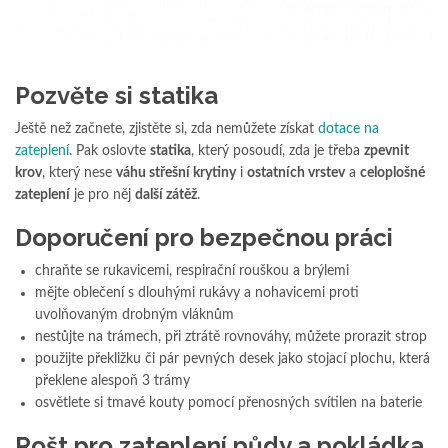
Pozvěte si statika
Ještě než začnete, zjistěte si, zda nemůžete získat
dotace na
zateplení
. Pak oslovte
statika
, který posoudí, zda je třeba
zpevnit
krov
, který nese
váhu střešní krytiny
i
ostatních vrstev
a
celoplošné
zateplení
je pro něj
další zátěž
.
Doporučení pro bezpečnou práci
chraňte se rukavicemi, respirační rouškou a brýlemi
mějte oblečení s dlouhými rukávy a nohavicemi proti
uvolňovaným drobným vláknům
nestůjte na trámech, při ztrátě rovnováhy, můžete prorazit strop
použijte překližku či pár pevných desek jako stojací plochu, která
překlene alespoň 3 trámy
osvětlete si tmavé kouty pomocí přenosných svítilen na baterie
Rošt pro zateplení půdy a pokládka