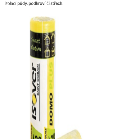
izolací
půdy, podkroví
či
střech
.