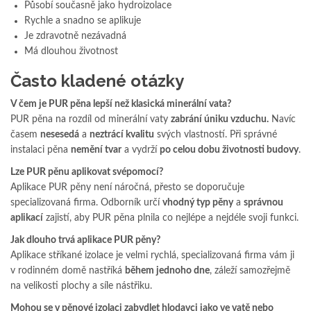
Působí současně jako hydroizolace
Rychle a snadno se aplikuje
Je zdravotně nezávadná
Má dlouhou životnost
Často kladené otázky
V čem je PUR pěna lepší než klasická minerální vata?
PUR pěna na rozdíl od minerální vaty
zabrání úniku vzduchu.
Navíc
časem
nesesedá
a
neztrácí kvalitu
svých vlastností. Při správné
instalaci pěna
nemění tvar
a vydrží
po celou dobu životnosti budovy
.
Lze PUR pěnu aplikovat svépomocí?
Aplikace PUR pěny není náročná, přesto se doporučuje
specializovaná firma. Odborník určí
vhodný typ pěny
a
správnou
aplikací
zajistí, aby PUR pěna plnila co nejlépe a nejdéle svoji funkci.
Jak dlouho trvá aplikace PUR pěny?
Aplikace stříkané izolace je velmi rychlá, specializovaná firma vám ji
v rodinném domě nastříká
během jednoho dne
, záleží samozřejmě
na velikosti plochy a síle nástřiku.
Mohou se v pěnové izolaci zabydlet hlodavci jako ve vatě nebo