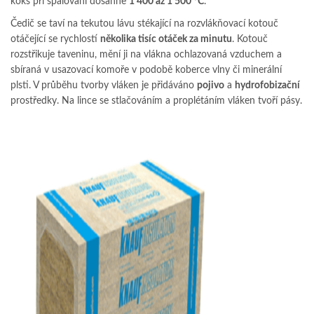
koks při spalování dosáhne
1 400 až 1 500 °C
.
Čedič se taví na tekutou lávu stékající na rozvlákňovací kotouč
otáčející se rychlostí
několika tisíc otáček za minutu
. Kotouč
rozstřikuje taveninu, mění ji na vlákna ochlazovaná vzduchem a
sbíraná v usazovací komoře v podobě koberce vlny či minerální
plsti. V průběhu tvorby vláken je přidáváno
pojivo
a
hydrofobizační
prostředky. Na lince se stlačováním a proplétáním vláken tvoří pásy.