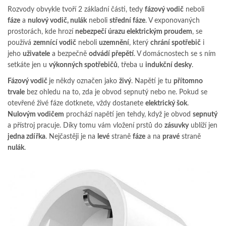
Rozvody obvykle tvoří 2 základní části, tedy
fázový vodič
neboli
fáze
a
nulový vodič, nulák
neboli
střední fáze
. V exponovaných
prostorách, kde hrozí
nebezpečí úrazu elektrickým proudem
, se
používá
zemnící vodič
neboli
uzemnění
, který
chrání spotřebič
i
jeho
uživatele
a bezpečně
odvádí přepětí
. V domácnostech se s ním
setkáte jen u
výkonných spotřebičů
, třeba u
indukční desky
.
Fázový vodič
je někdy označen jako
živý
. Napětí je tu
přítomno
trvale
bez ohledu na to, zda je obvod sepnutý nebo ne. Pokud se
otevřené živé fáze dotknete, vždy dostanete
elektrický šok
.
Nulovým vodičem
prochází napětí jen tehdy, když je obvod
sepnutý
a přístroj pracuje. Díky tomu vám vložení prstů do
zásuvky
ublíží jen
jedna zdířka
. Nejčastěji je na
levé
straně
fáze
a na
pravé
straně
nulák
.