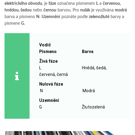
elektrického obvodu
, je
fáze
označena písmenem
L
a
červenou,
hnědou, šedou
nebo
černou
barvou. Pro
nulák
je využívána
modrá
barva a písmeno
N
.
Uzemnění
poznáte podle
zelenožluté
barvy a
písmene
G
.
Vodič
Písmeno Barva
Živá fáze
L Hnědá, šedá,
červená, černá
Nulová fáze
N Modrá
Uzemnění
G Žlutozelená