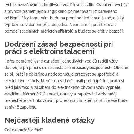
rychle, označování jednotlivých vodičů se ustálilo.
Označení
vychází
z prvních písmen jejich anglického pojmenování i z barevného
odlišení. Díky tomu vám bude na první pohled ihned jasné, o jaký
typ fáze se v daném případě jedná. Nemusíte napětí testovat
pomocí speciálních
měřicích přístrojů
a budete se cítit v bezpečí.
Dodržení zásad bezpečnosti při
práci s elektroinstalacemi
I přes poměrně jasné označení jednotlivých vodičů raději vždy
dodržujte při práci s elektroinstalacemi
zásady bezpečnosti
. Obecně
se při práci s elektřinou nedoporučuje pracovat se spotřebiči a
elektrickými kabely, které jsou v dané chvíli pod napětím, proto si
před jakýmkoliv zásahem do elektrického obvodu vždy
vypněte
elektřinu
. Náročnější činnosti, opravy a zapojování vždy raději
přenechejte certifikovaným profesionálům, kteří zajistí, že vše bude
správně zapojeno.
Nejčastěji kladené otázky
Co je zkoušečka fází?