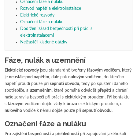
Označení fáze a nuláku
Rozvod napětí a elektroinstalace
Elektrické rozvody
Označení fáze a nuláku
Dodržení zásad bezpečnosti při práci s
elektroinstalacemi
Nejčastěji kladené otázky
Fáze, nulák a uzemnění
Elektrické rozvody
jsou standardně tvořeny
fázovým vodičem
, který
je
neustále pod napětím
, dále pak
nulovým vodičem
, do kterého
napětí proudí pouze při
sepnutí obvodu
, tedy po spuštění daného
spotřebiče, a
uzemněním
, které pomáhá odvádět
přepětí
a chrání
naše zdraví a bezpečí při práci s elektrickým proudem
.
Při kontaktu
s
fázovým
vodičem dojde vždy k
úrazu
elektrickým proudem, u
nulového
vodiče k němu dojde pouze při
sepnutí obvodu
.
Označení fáze a nuláku
Pro zajištění
bezpečnosti
a
přehlednosti
při zapojování jakéhokoli