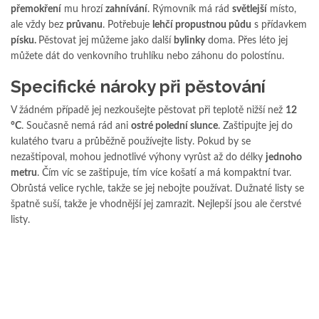
přemokření
mu hrozí
zahnívání
. Rýmovník má rád
světlejší
místo,
ale vždy bez
průvanu
. Potřebuje
lehčí propustnou půdu
s přídavkem
písku
.
Pěstovat jej můžeme jako další
bylinky
doma. Přes léto jej
můžete dát do venkovního truhlíku nebo záhonu do polostínu.
Specifické nároky při pěstování
V žádném případě jej nezkoušejte pěstovat při teplotě nižší než
12
°C
. Současně nemá rád ani
ostré polední slunce
. Zaštipujte jej do
kulatého tvaru a průběžně používejte listy. Pokud by se
nezaštipoval, mohou jednotlivé výhony vyrůst až do délky
jednoho
metru
. Čím víc se zaštipuje, tím více košatí a má kompaktní tvar.
Obrůstá velice rychle, takže se jej nebojte používat. Dužnaté listy se
špatně suší, takže je vhodnější jej zamrazit. Nejlepší jsou ale čerstvé
listy.