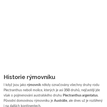
Historie rýmovníku
I když jsou jako
rýmovník
někdy označovány všechny druhy rodu
Plectranthus neboli molice, kterých je asi
350
druhů, nejčastěji jde
však o pojmenování australského druhu
Plectranthus argentatus
.
Původní domovinou rýmovníku je
Austrálie
, ale dnes už je rozšířený
i na dalších kontinentech.