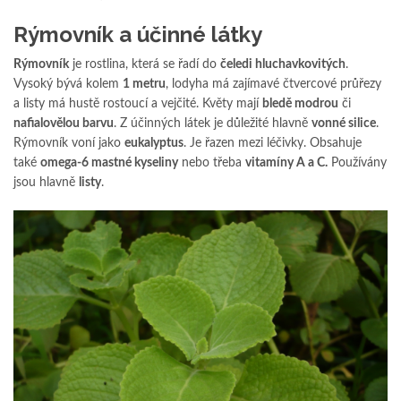
Rýmovník a účinné látky
R
ýmovník
je rostlina, která se řadí do
čeledi hluchavkovitých
.
Vysoký bývá kolem
1 metru
, lodyha má zajímavé čtvercové průřezy
a listy má hustě rostoucí a vejčité. Květy mají
bledě modrou
či
nafialovělou barvu
. Z účinných látek je důležité hlavně
vonné silice
.
Rýmovník voní jako
eukalyptus
. Je řazen mezi léčivky. Obsahuje
také
omega-6 mastné kyseliny
nebo třeba
vitamíny A a C.
Používány
jsou hlavně
listy
.