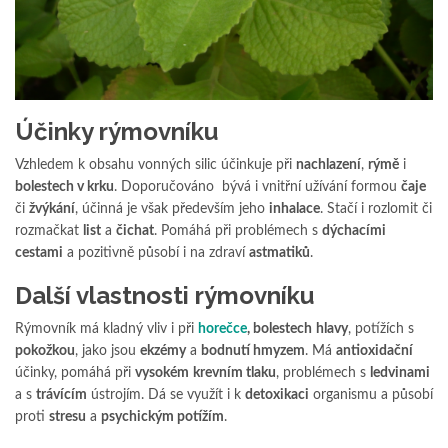
Účinky rýmovníku
Vzhledem k obsahu vonných silic účinkuje při
nachlazení
,
rýmě
i
bolestech v krku
. Doporučováno bývá i vnitřní užívání formou
čaje
či
žvýkání
, účinná je však především jeho
inhalace
. Stačí i rozlomit či
rozmačkat
list
a
čichat
. Pomáhá při problémech s
dýchacími
cestami
a pozitivně působí i na zdraví
astmatiků
.
Další vlastnosti rýmovníku
Rýmovník má kladný vliv i při
horečce
, bolestech
hlavy
, potížích s
pokožkou
, jako jsou
ek
zém
y
a
bodnutí hmyzem
. Má
antioxidační
účinky, pomáhá při
vysokém
krevním tlaku
, problémech s
ledvinami
a s
trávící
m
ústrojím. Dá se využít i k
detoxikaci
organismu a působí
proti
stresu
a
psychickým potížím
.