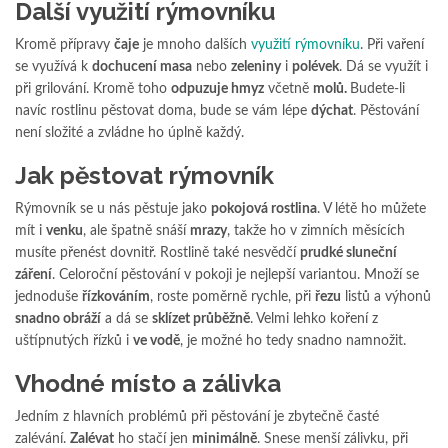
Další využití rýmovníku
Kromě přípravy
čaje
je mnoho dalších
využití rýmovníku
. Při vaření
se využívá k
dochucení masa
nebo
zeleniny
i
p
olévek
. Dá se využít i
při grilování. Kromě toho
odpuzuje hmyz
včetně
molů
.
Budete-li
navíc rostlinu pěstovat doma, bude se vám lépe
dých
at
. Pěstování
není složité a zvládne ho úplně každý.
Jak pěstovat rýmovník
Rýmovník se u nás pěstuje jako
pokojová rostlina
. V létě ho můžete
mít i
venku
, ale špatně snáší
mrazy
, takže ho v zimních měsících
musíte přenést dovnitř. Rostlině také nesvědčí
p
rudké sluneční
záření
. Celoroční pěstování v pokoji je nejlepší variantou. Množí se
jednoduše
řízkováním
, roste poměrně rychle, při
řezu
listů a výhonů
snadno obráží
a dá se
sklízet průběžně
. Velmi lehko koření z
uštípnutých řízků i
ve vodě
, je možné ho tedy snadno namnožit.
Vhodné místo a zálivka
Jedním z hlavních problémů při pěstování je zbytečně časté
zalévání.
Z
alévat
ho stačí jen
minimálně
. Snese menší zálivku, při