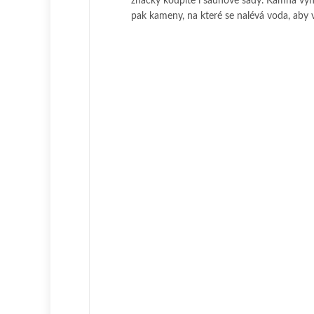
značky koupíte i saunové sady. Kamna vyh
pak kameny, na které se nalévá voda, aby v