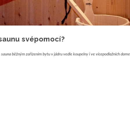
u saunu svépomocí?
e sauna běžným zařízením bytu v jádru vedle koupelny i ve vícepodlažních domec