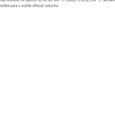
řejí místnost na teplotu od 60 do 120 °C, někdy i 130 až 140 ˚C. Na ka
zniklá pára a zvýšila vlhkost vzduchu.