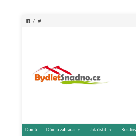
Přeskočit
Domů
Dům a zahrada
Jak čistit
Rostlin
na