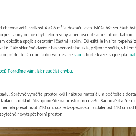
chceme větší, velikost 4 až 6 m² je dostačujících. Může být součástí byt
orpus sauny nemusí být celodřevěný a nemusí mít samostatnou kabinu. L
 obložit a spojit s ostatními částmi kabiny. Důležitá je kvalitní tepelná i
vevnitř. Dále skleněné dveře z bezpečnostního skla, příjemné světlo, vlhkomě
ilační průduch. Do domácího wellness se
sauna
hodí skvěle, stejně jako
naf
cí? Poradíme vám, jak neudělat chybu.
sadu. Správně vyměřte prostor kvůli nákupu materiálu a počítejte s dost
í izolace a obklad. Nezapomeňte na prostor pro dveře. Saunové dveře se ot
y neměla přesáhnout 210 cm, což je bezpečnostní vzdálenost 110 cm od 
zbytečně nevytápět horní prostor.