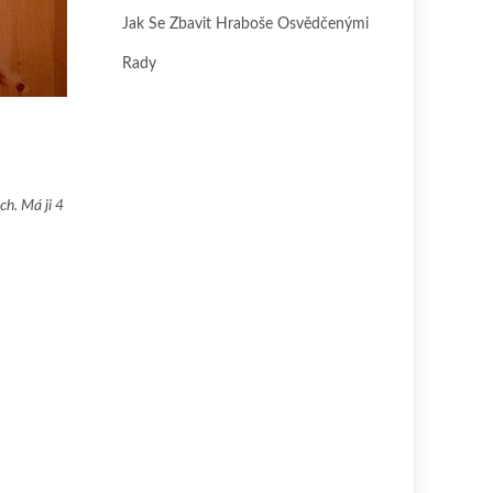
Jak Se Zbavit Hraboše Osvědčenými
Rady
h. Má ji 4