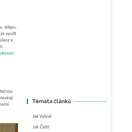
u, sklepu,
ze využít
zolace a
r,
ukovací
atečnou
evírají
Témata článků
horní
Jak Vybrat
Jak Čistit