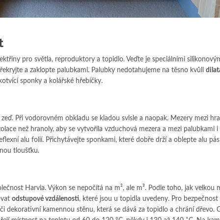
t
ektřiny pro světla, reproduktory a topidlo. Veďte je speciálními silikonový
překryjte a zaklopte palubkami. Palubky nedotahujeme na těsno kvůli
dilat
 kotvící sponky a kolářské hřebíčky.
 zeď. Při vodorovném obkladu se kladou svisle a naopak. Mezery mezi hr
izolace než hranoly, aby se vytvořila vzduchová mezera a mezi palubkami i 
flexní alu folií. Přichytávejte sponkami, které dobře drží a oblepte alu pá
nou tloušťku.
ečnost Harvia. Výkon se nepočítá na m², ale m³. Podle toho, jak velkou 
ovat
odstupové vzdálenosti
, které jsou u topidla uvedeny. Pro bezpečnos
či dekorativní kamennou stěnu, která se dává za topidlo a chrání dřevo. 