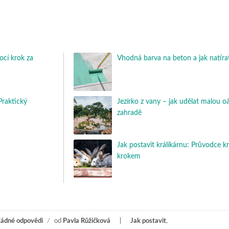
ocí krok za
Vhodná barva na beton a jak natí
Praktický
Jezírko z vany – jak udělat malou o
zahradě
Jak postavit králíkárnu: Průvodce k
krokem
ádné odpovědi
/
od
Pavla Růžičková
Jak postavit
,