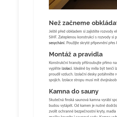
Než začneme obkláda
Ještě před obkladem si zajistěte rozvody el
SiHF. Zateplenou konstrukci s rozvody si 
sesychání
. Použijte skryté připevnění přes
Montáž a pravidla
Konstrukční hranoly přišroubujte přímo na
vyplňte
izolací
. Ideálně by měla být tenčí 
proudil vzduch. Izolační desky potáhněte re
spojích. Izolace stropu musí mít dvojnásob
Kamna do sauny
Skutečná finská saunová kamna vyrábí spol
budou vytápět. Od kamen je nutné dodrž
zvolit ochranné bezpečnostní kryty, madla 