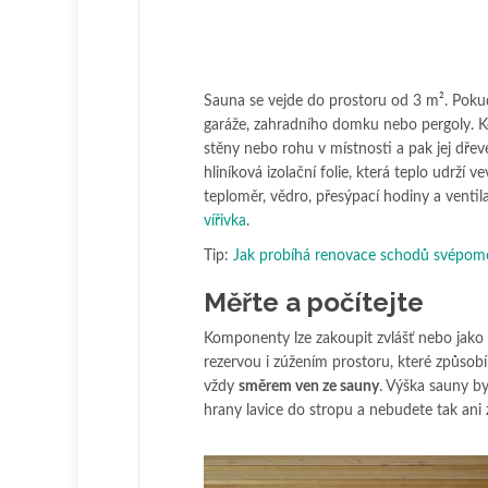
Sauna se vejde do prostoru od 3 m². Pokud 
garáže, zahradního domku nebo pergoly. K
stěny nebo rohu v místnosti a pak jej dřevem
hliníková izolační folie, která teplo udrží 
teploměr, vědro, přesýpací hodiny a vent
vířivka
.
Tip:
Jak probíhá renovace schodů svépomo
Měřte a počítejte
Komponenty lze zakoupit zvlášť nebo jako 
rezervou i zúžením prostoru, které způsob
vždy
směrem ven ze sauny
. Výška sauny b
hrany lavice do stropu a nebudete tak ani 