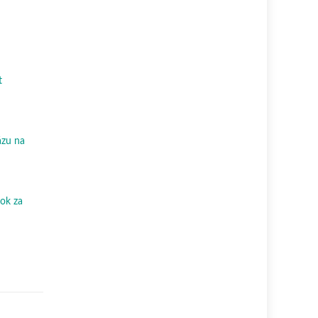
rat
ázu na
rok za