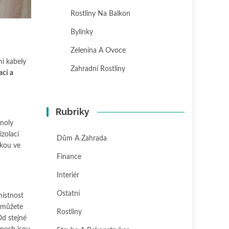
Rostliny Na Balkon
Bylinky
Zelenina A Ovoce
mi kabely
Zahradní Rostliny
aci a
Rubriky
anoly
izolací
Dům A Zahrada
skou ve
Finance
Interiér
Ostatní
místnost
t můžete
Rostliny
Od stejné