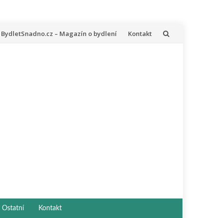
řeskočit
BydletSnadno.cz – Magazín o bydlení
Kontakt
a
bsah
Ostatní
Kontakt