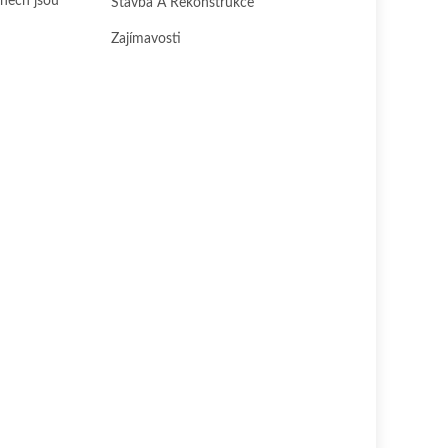
mnech jsou
Stavba A Rekonstrukce
Zajímavosti