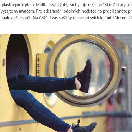
a
plastovým krytem
. Molitanová výplň, zachycuje nejjemnější nečistoty, kt
vysajte
vysavačem
. Pro odstranění odolných nečistot ho propláchněte
p
a pak vložíte zpět. Na čištění vás sušičky upozorní
svítícím indikátorem
či