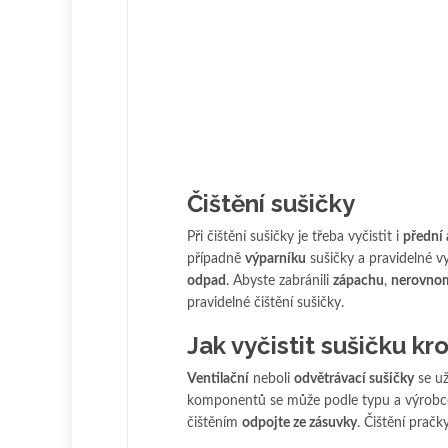
Čištění sušičky
Při čištění sušičky je třeba vyčistit i
přední 
případně
výparníku
sušičky a pravidelné v
odpad
. Abyste zabránili
zápachu
,
nerovno
pravidelné čištění sušičky.
Jak vyčistit sušičku k
Ventilační
neboli
odvětrávací sušičky
se už
komponentů se může podle typu a výrobce 
čištěním
odpojte ze zásuvky
. Čištění pračk