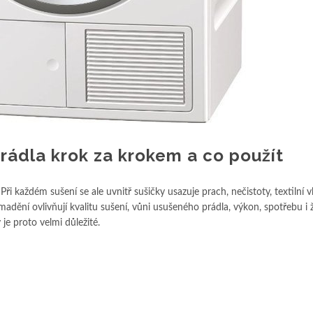
prádla krok za krokem a co použít
Při každém sušení se ale uvnitř sušičky usazuje prach, nečistoty, textilní v
madění ovlivňují kvalitu sušení, vůni usušeného prádla, výkon, spotřebu i 
 je proto velmi důležité.