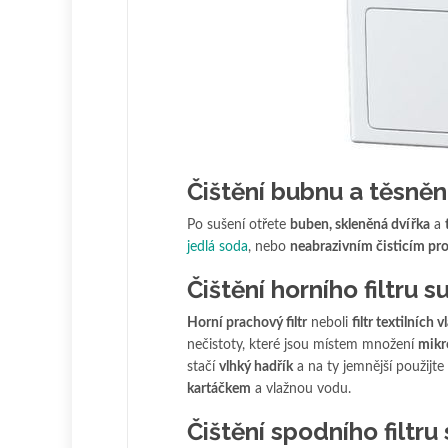
Čištění bubnu a těsněn
Po sušení otřete
buben, skleněná dvířka
a
jedlá soda
, nebo
neabrazivním čisticím pr
Čištění horního filtru s
Horní prachový filtr
neboli
filtr textilních 
nečistoty, které jsou místem množení
mikr
stačí
vlhký hadřík
a na ty jemnější použijte
kartáčkem
a vlažnou vodu.
Čištění spodního filtru