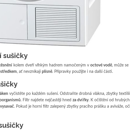
í sušičky
těsnění
kolem dveří vlhkým hadrem namočeným v
octové vodě
, může se 
ostředkem
, ať nevznikají
plísně
. Přípravky použijte i na další části.
ušičky
vláken
vyčistěte po každém sušení. Odstraňte drobná vlákna, zbytky textilií 
oorganismů
. Filtr najdete nejčastěji hned
za dvířky
. K očištění od hrubých
vysavač
. Pokud je horní filtr zalepený zbytky pracího prášku a aviváže, oč
 sušičky