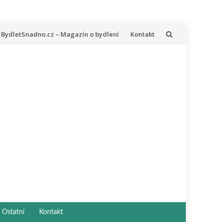
řeskočit
BydletSnadno.cz – Magazín o bydlení
Kontakt
a
bsah
Ostatní
Kontakt