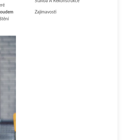
Stavba A Rekonstrukce
eré
roudem
Zajímavosti
štění