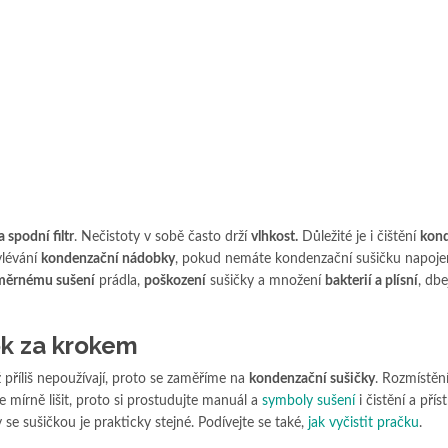
a spodní filtr
. Nečistoty v sobě často drží
vlhkost.
Důležité je i čištění
kon
ylévání
kondenzační nádobky
, pokud nemáte kondenzační sušičku napoj
měrnému sušení
prádla,
poškození
sušičky a množení
bakterií a plísní
, dbe
rok za krokem
 příliš nepoužívají, proto se zaměříme na
kondenzační sušičky
. Rozmístěn
mírně lišit, proto si prostudujte manuál a
symboly sušení
i čistění a přís
y se sušičkou je prakticky stejné. Podívejte se také,
jak vyčistit pračku
.