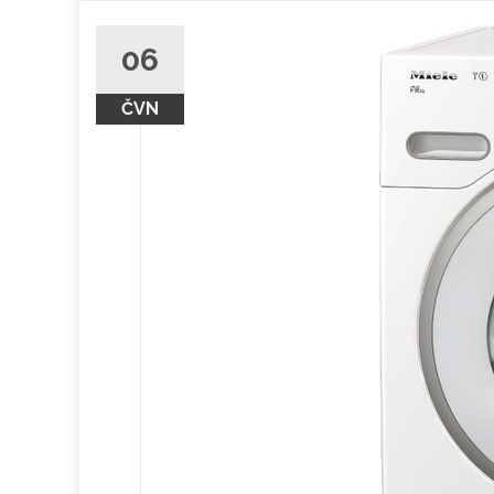
obsah
06
ČVN