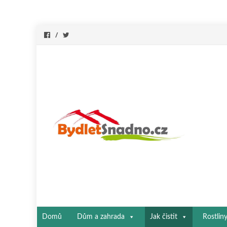
Přeskočit
Domů
Dům a zahrada
Jak čistit
Rostlin
na