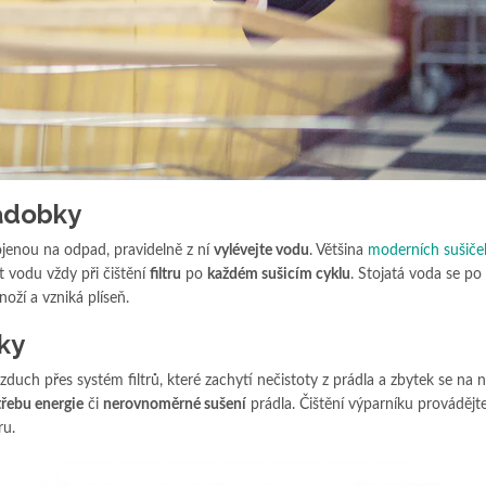
nádobky
enou na odpad, pravidelně z ní
vylévejte vodu
. Většina
moderních sušiče
at vodu vždy při čištění
filtru
po
každém sušicím cyklu
. Stojatá voda se po
oží a vzniká plíseň.
čky
zduch přes systém filtrů, které zachytí nečistoty z prádla a zbytek se na
řebu energie
či
nerovnoměrné sušení
prádla. Čištění výparníku provádějte
ru.