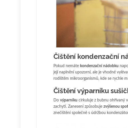
Čištění kondenzační 
Pokud nemáte
kondenzační nádobku
napoj
její naplnění upozorní, ale je vhodné vylév
rodištěm mikroorganismů, kde se rychle mn
Čištění výparníku suši
Do
výparníku
cirkuluje z bubnu ohřívaný v
zachytí. Zanesení způsobuje
zvýšenou spot
znečištění společně s údržbou kondenzáto