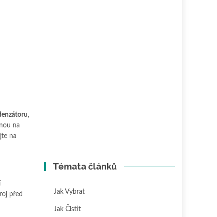
denzátoru
,
enou na
jte na
Témata článků
í
Jak Vybrat
troj před
Jak Čistit