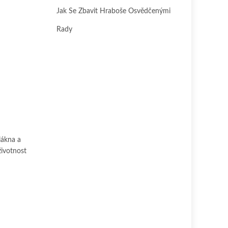
Jak Se Zbavit Hraboše Osvědčenými
Rady
lákna a
životnost