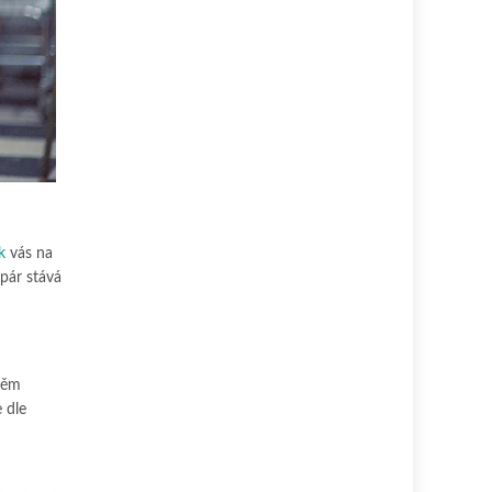
k
vás na
 pár stává
 něm
 dle