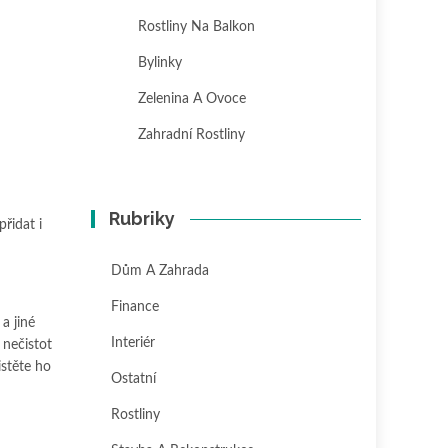
Rostliny Na Balkon
Bylinky
Zelenina A Ovoce
Zahradní Rostliny
Rubriky
přidat i
Dům A Zahrada
Finance
a jiné
Interiér
 nečistot
istěte ho
Ostatní
Rostliny