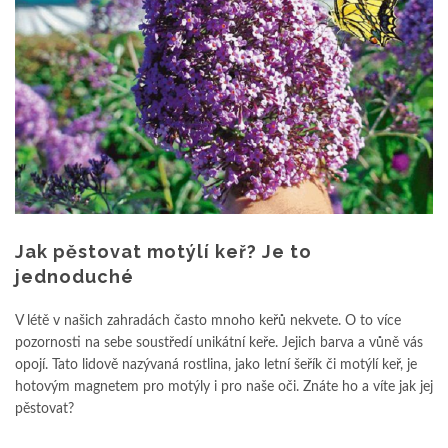
Jak pěstovat motýlí keř? Je to
jednoduché
V létě v našich zahradách často mnoho keřů nekvete. O to více
pozornosti na sebe soustředí unikátní keře. Jejich barva a vůně vás
opojí. Tato lidově nazývaná rostlina, jako letní šeřík či motýlí keř, je
hotovým magnetem pro motýly i pro naše oči. Znáte ho a víte jak jej
pěstovat?