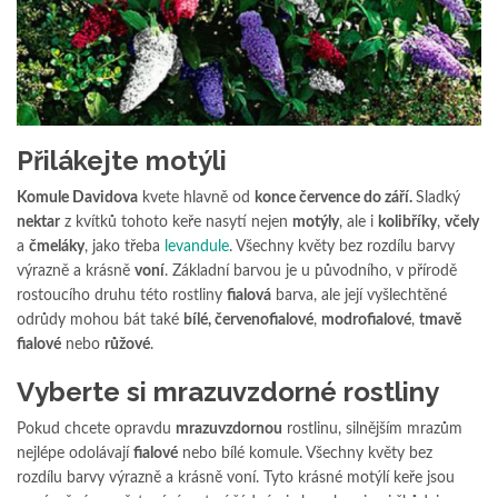
Přilákejte motýli
Komule Davidova
kvete hlavně od
konce července do září.
Sladký
nektar
z kvítků tohoto keře nasytí nejen
motýly
, ale i
kolibříky
,
včely
a
čmeláky
, jako třeba
levandule
. Všechny květy bez rozdílu barvy
výrazně a krásně
voní
. Základní barvou je u původního, v přírodě
rostoucího druhu této rostliny
fialová
barva, ale její vyšlechtěné
odrůdy mohou bát také
bílé, červenofialové
,
modrofialové
,
tmavě
fialové
nebo
růžové
.
Vyberte si mrazuvzdorné rostliny
Pokud chcete opravdu
mrazuvzdornou
rostlinu, silnějším mrazům
nejlépe odolávají
fialové
nebo bílé komule. Všechny květy bez
rozdílu barvy výrazně a krásně voní. Tyto krásné motýlí keře jsou