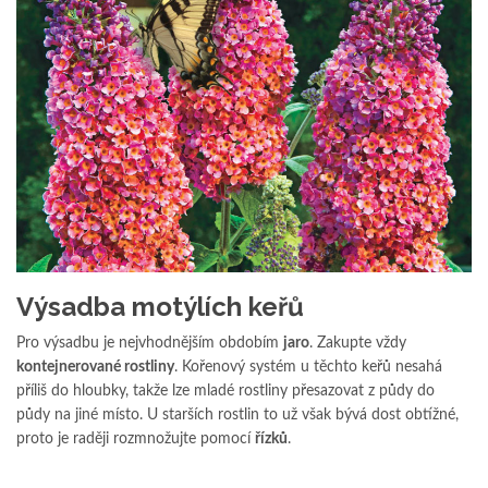
Výsadba motýlích keřů
Pro výsadbu je nejvhodnějším obdobím
jaro
. Zakupte vždy
kontejnerované rostliny
. Kořenový systém u těchto keřů nesahá
příliš do hloubky, takže lze mladé rostliny přesazovat z půdy do
půdy na jiné místo. U starších rostlin to už však bývá dost obtížné,
proto je raději rozmnožujte pomocí
řízků
.