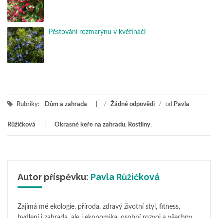
Pěstování rozmarýnu v květináči
Rubriky:
Dům a zahrada
/
Žádné odpovědi
/
od
Pavla
Růžičková
Okrasné keře na zahradu
,
Rostliny
,
Autor příspěvku:
Pavla Růžičková
Zajímá mě ekologie, příroda, zdravý životní styl, fitness,
bydlení i zahrada, ale i ekonomika, osobní rozvoj a všechny