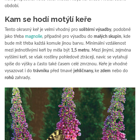
období.
Kam se hodí motýlí keře
Tento okrasný keř je velmi vhodný pro
solitérní výsadby
, podobně
jako třeba
magnolie
, případně pro výsadbu do
malých skupin
, kde
bude mít třeba každá komule jinou barvu. Minimální vzdálenost
mezi jednotlivými keři by měla být
1,5 metru
. Mezi jinými, zejména
vyššími keři, se však rostliny pohledově ztrácejí, navíc se vytahují
spíše do výšky a často také časem celé zmrznou. Keře je vhodné
vysazovat i do
trávníku
před tmavé
jehličnany,
ke
zdem
nebo do
rohů
zahrady.