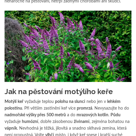
nenáročné na pěstování, netrpí žádnými chorobami ani škůdci.
Jak na pěstování motýlího keře
Motýlí keř
vyžaduje teplou
polohu na slunci
nebo jen v
lehkém
polostínu
. Při větším zastínění keř více
promrzá
. Nevysazujte ho do
nadmořské výšky přes
500 metrů
a do
mrazových kotlin
.
Půdu
vyžaduje
humózní
, dobře zásobenou
živinami
, zejména bohatou na
vápník
. Nevhodná je těžká, jílovitá a snadno sléhavá zemina, která
není propustná. Volte
vlhčí
místo, i když keř snese i kratší suché