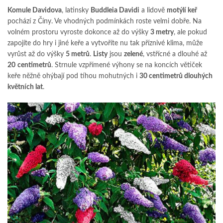
Komule Davidova
, latinsky
Buddleia Davidi
a lidově
motýlí keř
pochází z Číny. Ve vhodných podmínkách roste velmi dobře. Na
volném prostoru vyroste dokonce až do výšky
3 metry
, ale pokud
zapojíte do hry i jiné keře a vytvoříte nu tak příznivé klima, může
vyrůst až do výšky
5 metrů
.
Listy
jsou
zelené
, vstřícné a dlouhé až
20
centimetrů
. Strnule vzpřímené výhony se na koncích větiček
keře něžně ohýbají pod tíhou mohutných i
30 centimetrů dlouhých
květních lat
.