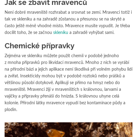
Jak se zbavit mravenců
Není dobré mraveniště rozhrabat a srovnat se zemí. Mravenci totiž i
tak ve skleníku a na zahradě zůstanou a přesunou se na skryté a
často ještě méně vhodné místo. Mravence musíte vypudit. Je třeba
docílit toho, že se začnou
skleníku
a zahradě vyhýbat sami.
Chemické přípravky
Zejména ve skleníku můžete použít chemii v podobě jednoho
z mnoha přípravků pro likvidací mravenců. Mnoho z nich se vyrábí
na přírodní bázi a jejich aplikace není škodlivá při volném pohybu lidí
a zvířat. Insekticidy mohou být v podobě roztoků nebo prášků a
většinou působí dotykově. Aplikují se přímo na hmyz nebo do
mraveniště. Mravenci žijí v mraveništích s královnou, larvami a
vajíčky a přípravky přenáší do hnízda. S královnou uhyne celá
kolonie. Přírodní látky mravence vypudí bez kontaminace půdy a
plodin.