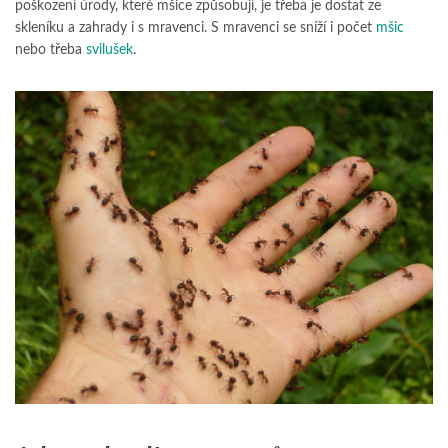
poškození úrody, které mšice způsobují, je třeba je dostat ze
skleníku a zahrady i s mravenci. S mravenci se sníží i počet
mšic
nebo třeba
svilušek
.