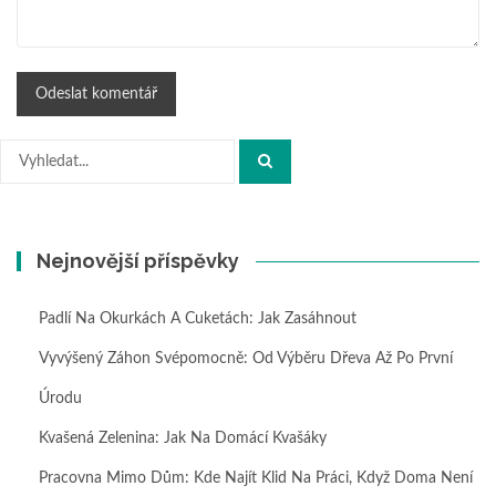
Hledat:
Nejnovější příspěvky
Padlí Na Okurkách A Cuketách: Jak Zasáhnout
Vyvýšený Záhon Svépomocně: Od Výběru Dřeva Až Po První
Úrodu
Kvašená Zelenina: Jak Na Domácí Kvašáky
Pracovna Mimo Dům: Kde Najít Klid Na Práci, Když Doma Není