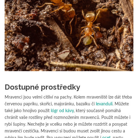
Dostupné prostředky
Mravenci jsou velmi citliví na pachy. Kolem mraveniště lze dát třeba
červenou papriku, skořici, majoránku, bazalku či
levanduli
. Můžete
také jako hnojivo použít
lógr od kávy
, který současně pomáhá
chránit vaše rostliny před rozmnožením mravenců. Použít můžete i
rybí šupiny. Nechejte je vcelku nebo je můžete rozdrtit a posypat
mravenčí cestička. Mravenci si budou muset zvolit jinou cestu a
rybina jim bude vadit. Pro vypuzení můžete použít i
ocet
, pastu,