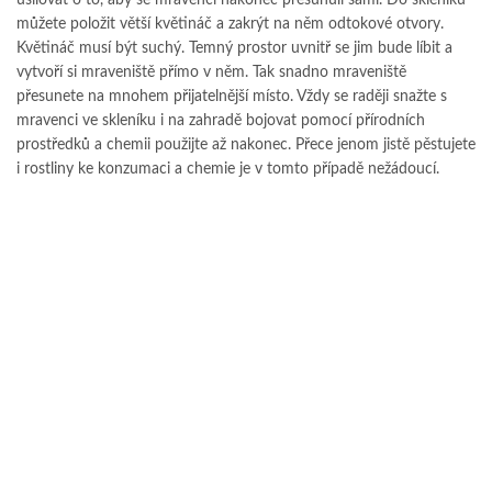
usilovat o to, aby se mravenci nakonec přesunuli sami. Do skleníku
můžete položit větší květináč a zakrýt na něm odtokové otvory.
Květináč musí být suchý. Temný prostor uvnitř se jim bude líbit a
vytvoří si mraveniště přímo v něm. Tak snadno mraveniště
přesunete na mnohem přijatelnější místo. Vždy se raději snažte s
mravenci ve skleníku i na zahradě bojovat pomocí přírodních
prostředků a chemii použijte až nakonec. Přece jenom jistě pěstujete
i rostliny ke konzumaci a chemie je v tomto případě nežádoucí.