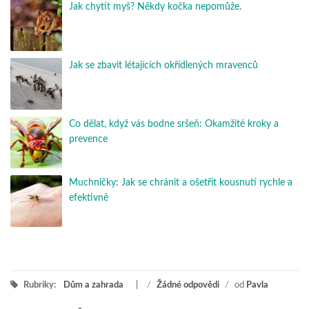
Jak chytit myš? Někdy kočka nepomůže.
Jak se zbavit létajících okřídlených mravenců
Co dělat, když vás bodne sršeň: Okamžité kroky a
prevence
Muchničky: Jak se chránit a ošetřit kousnutí rychle a
efektivně
Rubriky:
Dům a zahrada
/
Žádné odpovědi
/
od
Pavla