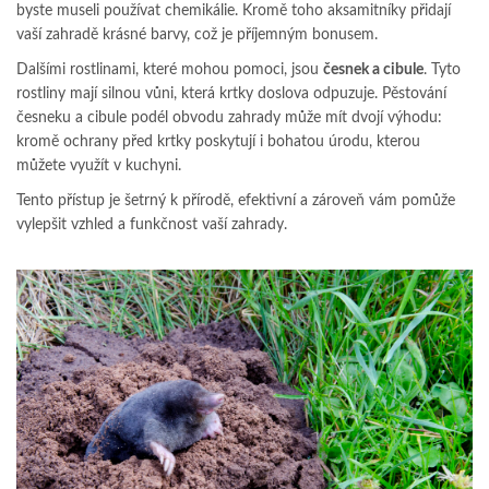
byste museli používat chemikálie. Kromě toho aksamitníky přidají
vaší zahradě krásné barvy, což je příjemným bonusem.
Dalšími rostlinami, které mohou pomoci, jsou
česnek a cibule
. Tyto
rostliny mají silnou vůni, která krtky doslova odpuzuje. Pěstování
česneku a cibule podél obvodu zahrady může mít dvojí výhodu:
kromě ochrany před krtky poskytují i bohatou úrodu, kterou
můžete využít v kuchyni.
Tento přístup je šetrný k přírodě, efektivní a zároveň vám pomůže
vylepšit vzhled a funkčnost vaší zahrady.