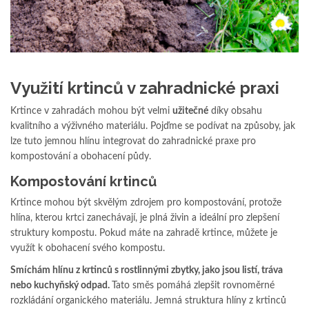
Využití krtinců v zahradnické praxi
Krtince v zahradách mohou být velmi
užitečné
díky obsahu
kvalitního a výživného materiálu. Pojďme se podívat na způsoby, jak
lze tuto jemnou hlínu integrovat do zahradnické praxe pro
kompostování a obohacení půdy.
Kompostování krtinců
Krtince mohou být skvělým zdrojem pro kompostování, protože
hlína, kterou krtci zanechávají, je plná živin a ideální pro zlepšení
struktury kompostu. Pokud máte na zahradě krtince, můžete je
využít k obohacení svého kompostu.
Smíchám hlínu z krtinců s rostlinnými zbytky, jako jsou listí, tráva
nebo kuchyňský odpad.
Tato směs pomáhá zlepšit rovnoměrné
rozkládání organického materiálu. Jemná struktura hlíny z krtinců