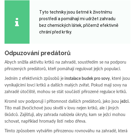
Tyto techniky jsou šetrné k životnímu
prostředí a pomáhají mi udržet zahradu
bez chemických látek, přičemž efektivně
chrání před krtky.
Odpuzování predátorů
Abych snížila aktivitu krtků na zahradě, soustředím se na podporu
přirozených predátorů, kteří pomáhají regulovat jejich populaci.
Jedním z efektivních způsobů je
instalace budek pro sovy
, které jsou
vynikajícími lovci krtků a dalších malých zvířat. Pokud mají sovy na
zahradě útočiště, mohou se stát součástí přirozené regulace krtků.
Kromě sov podporuji i přítomnost dalších predátorů, jako jsou
ježci.
Tito malí živočichové jsou skvělí v lovu nejen krtků, ale i jiných
škůdců. Zajišťuji, aby zahrada nabízela úkryty, kam se ježci mohou
schovat, například hromady listí nebo dřeva.
Tímto způsobem vytvářím přirozenou rovnováhu na zahradě, která