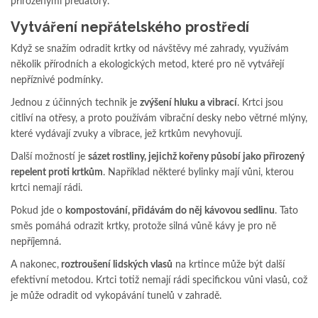
přirozenými predátory.
Vytváření nepřátelského prostředí
Když se snažím odradit krtky od návštěvy mé zahrady, využívám
několik přírodních a ekologických metod, které pro ně vytvářejí
nepříznivé podmínky.
Jednou z účinných technik je
zvýšení hluku a vibrací
. Krtci jsou
citliví na otřesy, a proto používám vibrační desky nebo větrné mlýny,
které vydávají zvuky a vibrace, jež krtkům nevyhovují.
Další možností je
sázet rostliny, jejichž kořeny působí jako přirozený
repelent proti krtkům
. Například některé bylinky mají vůni, kterou
krtci nemají rádi.
Pokud jde o
kompostování, přidávám do něj kávovou sedlinu
. Tato
směs pomáhá odrazit krtky, protože silná vůně kávy je pro ně
nepříjemná.
A nakonec,
roztroušení lidských vlasů
na krtince může být další
efektivní metodou. Krtci totiž nemají rádi specifickou vůni vlasů, což
je může odradit od vykopávání tunelů v zahradě.