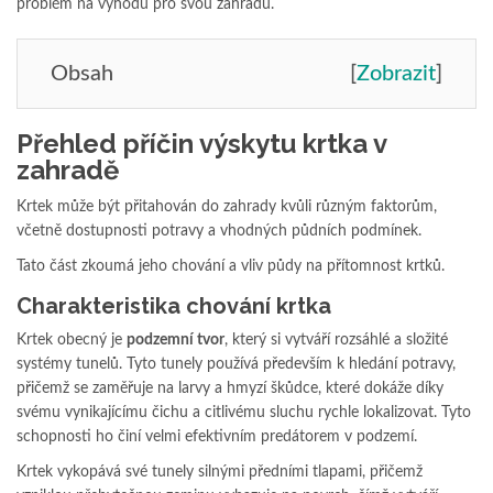
problém na výhodu pro svou zahradu.
Obsah
[
Zobrazit
]
Přehled příčin výskytu krtka v
zahradě
Krtek může být přitahován do zahrady kvůli různým faktorům,
včetně dostupnosti potravy a vhodných půdních podmínek.
Tato část zkoumá jeho chování a vliv půdy na přítomnost krtků.
Charakteristika chování krtka
Krtek obecný je
podzemní tvor
, který si vytváří rozsáhlé a složité
systémy tunelů. Tyto tunely používá především k hledání potravy,
přičemž se zaměřuje na larvy a hmyzí škůdce, které dokáže díky
svému vynikajícímu čichu a citlivému sluchu rychle lokalizovat. Tyto
schopnosti ho činí velmi efektivním predátorem v podzemí.
Krtek vykopává své tunely silnými předními tlapami, přičemž