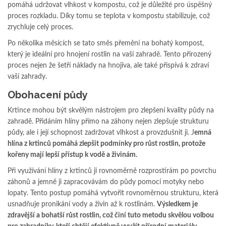
pomáhá udržovat vlhkost v kompostu, což je důležité pro úspěšný
proces rozkladu. Díky tomu se teplota v kompostu stabilizuje, což
zrychluje celý proces.
Po několika měsících se tato směs přemění na bohatý kompost,
který je ideální pro hnojení rostlin na vaší zahradě. Tento přirozený
proces nejen že šetří náklady na hnojiva, ale také přispívá k zdraví
vaší zahrady.
Obohacení půdy
Krtince mohou být skvělým nástrojem pro zlepšení kvality půdy na
zahradě. Přidáním hlíny přímo na záhony nejen zlepšuje strukturu
půdy, ale i její schopnost zadržovat vlhkost a provzdušnit ji. J
emná
hlína z krtinců pomáhá zlepšit podmínky pro růst rostlin, protože
kořeny mají lepší přístup k vodě a živinám.
Při využívání hlíny z krtinců ji rovnoměrně rozprostírám po povrchu
záhonů a jemně ji zapracovávám do půdy pomocí motyky nebo
lopaty. Tento postup pomáhá vytvořit rovnoměrnou strukturu, která
usnadňuje pronikání vody a živin až k rostlinám.
Výsledkem je
zdravější a bohatší růst rostlin, což činí tuto metodu skvělou volbou