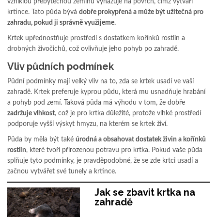
vzniklou přebytečnou zeminu vyhazuje na povrch, čímž vytváří
krtince. Tato půda bývá
dobře prokypřená a může být užitečná pro
zahradu, pokud ji správně využijeme.
Krtek upřednostňuje prostředí s dostatkem kořínků rostlin a
drobných živočichů, což ovlivňuje jeho pohyb po zahradě.
Vliv půdních podmínek
Půdní podmínky mají velký vliv na to, zda se krtek usadí ve vaší
zahradě. Krtek preferuje kyprou půdu, která mu usnadňuje hrabání
a pohyb pod zemí. Taková půda má výhodu v tom, že dobře
zadržuje vlhkost
, což je pro krtka důležité, protože vlhké prostředí
podporuje vyšší výskyt hmyzu, na kterém se krtek živí.
Půda by měla být také
úrodná a obsahovat dostatek živin a kořínků
rostlin
, které tvoří přirozenou potravu pro krtka. Pokud vaše půda
splňuje tyto podmínky, je pravděpodobné, že se zde krtci usadí a
začnou vytvářet své tunely a krtince.
Jak se zbavit krtka na
zahradě