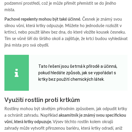
podzemní prostředí, což je může přimět přemístit se do jiného
místa.
Pachové repelenty mohou být také účinné
. Česnek je známý svou
silnou vůní, která krtky odpuzuje. Můžete ho jednoduše rozložit v
krtinci, nebo použít láhev bez dna, do které vložíte kousek česneku.
Tím se vůně šíří do širšího okolí a zajišťuje, že krtci budou vyhledávat
jiná místa pro svá obydlí.
Tato řešení jsou šetrná k přírodě a účinná,
pokud hledáte způsob, jak se vypořádat s
krtky bez použití chemických látek.
Využití rostlin proti krtkům
Rostliny mohou být skvělým přírodním způsobem, jak odpudit krtky
a ochránit zahradu. Například
aksamitník je známý svou specifickou
vůní, která krtky odpuzuje.
Výsev těchto rostlin kolem okrajů
zahrady může vytvořit přirozenou bariéru, která krtky odradí, aniž