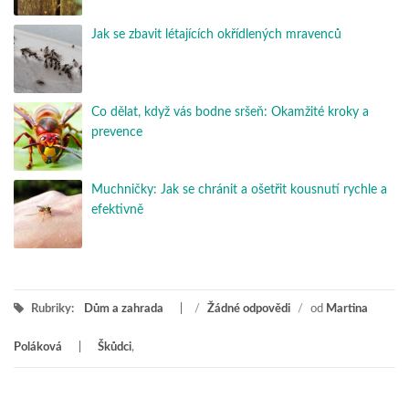
Jak se zbavit létajících okřídlených mravenců
Co dělat, když vás bodne sršeň: Okamžité kroky a
prevence
Muchničky: Jak se chránit a ošetřit kousnutí rychle a
efektivně
Rubriky:
Dům a zahrada
/
Žádné odpovědi
/
od
Martina
Poláková
Škůdci
,