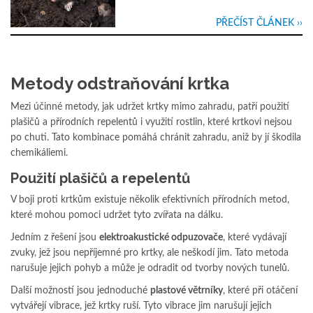
PŘEČÍST ČLÁNEK ››
Metody odstraňování krtka
Mezi účinné metody, jak udržet krtky mimo zahradu, patří použití
plašičů a přírodních repelentů i využití rostlin, které krtkovi nejsou
po chuti. Tato kombinace pomáhá chránit zahradu, aniž by jí škodila
chemikáliemi.
Použití plašičů a repelentů
V boji proti krtkům existuje několik efektivních přírodních metod,
které mohou pomoci udržet tyto zvířata na dálku.
Jedním z řešení jsou
elektroakustické odpuzovače
, které vydávají
zvuky, jež jsou nepříjemné pro krtky, ale neškodí jim. Tato metoda
narušuje jejich pohyb a může je odradit od tvorby nových tunelů.
Další možností jsou jednoduché
plastové větrníky
, které při otáčení
vytvářejí vibrace, jež krtky ruší. Tyto vibrace jim narušují jejich