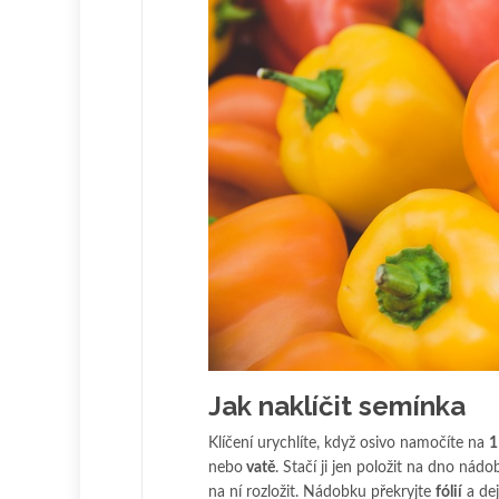
Jak naklíčit semínka
Klíčení urychlíte, když osivo namočíte na
1
nebo
vatě
. Stačí ji jen položit na dno nád
na ní rozložit. Nádobku překryjte
fólií
a dej