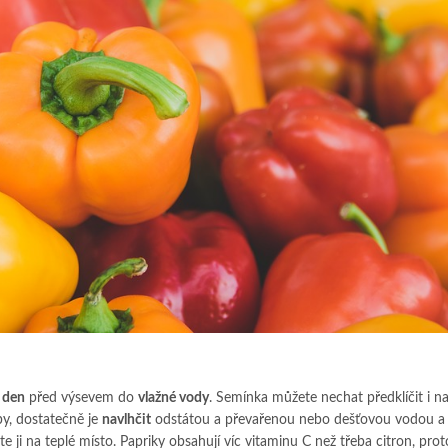
 den
před výsevem do
vlažné vody
. Semínka můžete nechat předklíčit i n
oby, dostatečně je
navlhčit
odstátou a převařenou nebo dešťovou vodou a
te ji na teplé místo. Papriky obsahují víc vitaminu C než třeba citron, proto