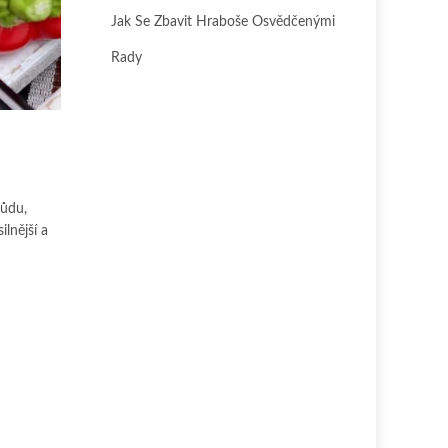
Jak Se Zbavit Hraboše Osvědčenými
Rady
růdu,
lnější a