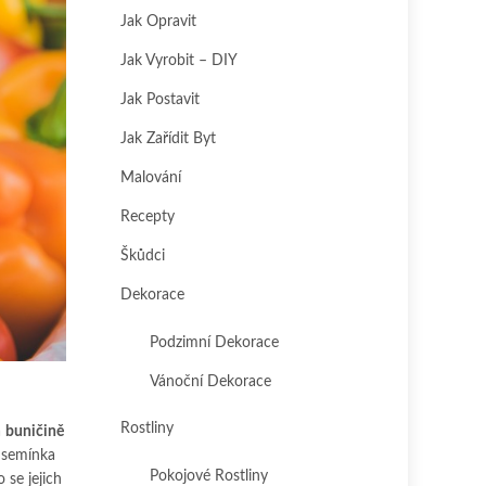
Jak Opravit
Jak Vyrobit – DIY
Jak Postavit
Jak Zařídit Byt
Malování
Recepty
Škůdci
Dekorace
Podzimní Dekorace
Vánoční Dekorace
Rostliny
a
buničině
 semínka
Pokojové Rostliny
 se jejich