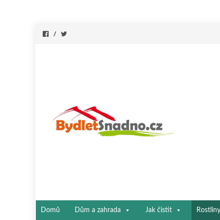
Přeskočit
Domů
Dům a zahrada
Jak čistit
Rostlin
na