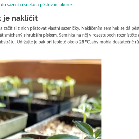
i do
sázení česneku
a
pěstování okurek
.
 je naklíčit
a začít si z nich pěstovat vlastní sazeničky. Naklíčením semínek se dá pěs
rát
smíchaný
s hrubším pískem
. Semínka na něj v rozestupech rozmístěte 
strátu. Udržujte je pak při teplotě okolo
28 °C,
aby mohla dostatečně rů