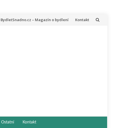
řeskočit
BydletSnadno.cz – Magazín o bydlení
Kontakt
a
bsah
Ostatní
Kontakt