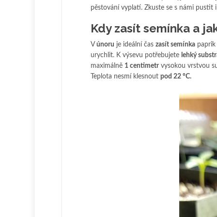
pěstování vyplatí. Zkuste se s námi pustit 
Kdy zasít semínka a jak
V
únoru
je ideální čas
zasít semínka
paprik 
urychlit. K výsevu potřebujete
lehký subst
maximálně
1 centimetr
vysokou vrstvou sub
Teplota nesmí klesnout
pod 22 °C.