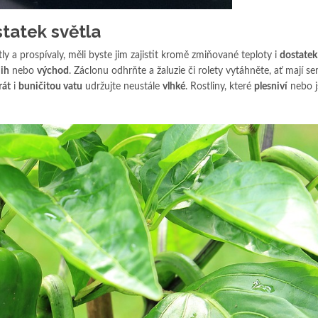
tatek světla
tly a prospívaly, měli byste jim zajistit kromě zmiňované teploty i
dostatek
jih
nebo
východ
. Záclonu odhrňte a žaluzie či rolety vytáhněte, ať mají se
rát
i
buničitou vatu
udržujte neustále
vlhké
. Rostliny, které
plesniví
nebo j