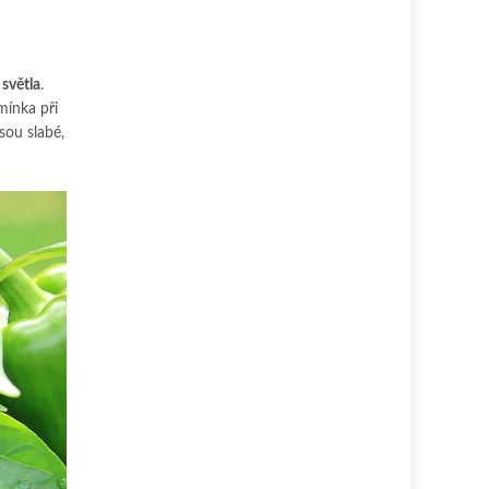
 světla
.
mínka při
sou slabé,