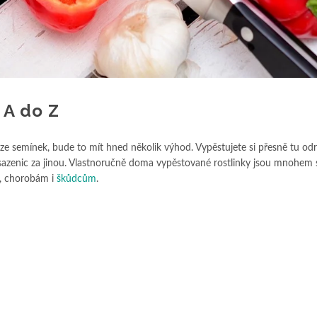
 A do Z
k ze semínek, bude to mít hned několik výhod. Vypěstujete si přesně tu od
sazenic za jinou. Vlastnoručně doma vypěstované rostlinky jsou mnohem si
í, chorobám i
škůdcům
.