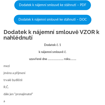
Dodatek k nájemní smlouvě ke stáhnutí – PDF
Dodatek k nájemní smlouvě ke stáhnutí – DOC
Dodatek k nájemní smlouvě VZOR k
nahlédnutí
Dodatek č. 1
k nájemní smlouvě č.
uzavřené dne ……………….. roku……..
mezi
jméno a příjmení
trvalé bydliště
R.Č.
dále jen “pronajímatel“
a