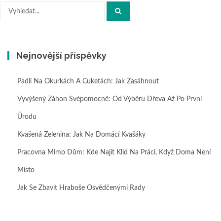
Hledat:
Nejnovější příspěvky
Padlí Na Okurkách A Cuketách: Jak Zasáhnout
Vyvýšený Záhon Svépomocně: Od Výběru Dřeva Až Po První
Úrodu
Kvašená Zelenina: Jak Na Domácí Kvašáky
Pracovna Mimo Dům: Kde Najít Klid Na Práci, Když Doma Není
Místo
Jak Se Zbavit Hraboše Osvědčenými Rady