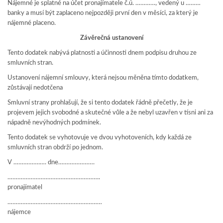
Nájemné je splatné na účet pronajímatele č.ú. …………, vedený u ………
banky a musí být zaplaceno nejpozději první den v měsíci, za který je
nájemné placeno.
Závěrečná ustanovení
Tento dodatek nabývá platnosti a účinnosti dnem podpisu druhou ze
smluvních stran.
Ustanovení nájemní smlouvy, která nejsou měněna tímto dodatkem,
zůstávají nedotčena
Smluvní strany prohlašují, že si tento dodatek řádně přečetly, že je
projevem jejich svobodné a skutečné vůle a že nebyl uzavřen v tísni ani za
nápadně nevýhodných podmínek.
Tento dodatek se vyhotovuje ve dvou vyhotoveních, kdy každá ze
smluvních stran obdrží po jednom.
V …………….…. dne………………….
………………………………………………..
pronajímatel
…………………………………………………
nájemce