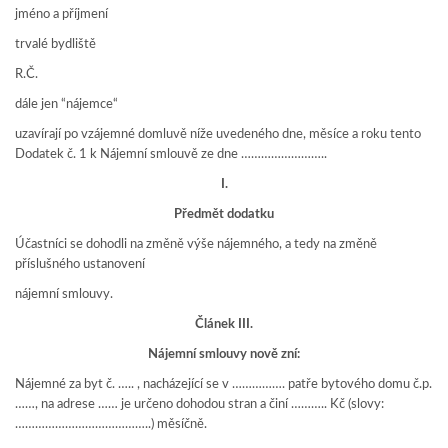
jméno a příjmení
trvalé bydliště
R.Č.
dále jen “nájemce“
uzavírají po vzájemné domluvě níže uvedeného dne, měsíce a roku tento
Dodatek č. 1 k Nájemní smlouvě ze dne ……………………..
I.
Předmět dodatku
Účastníci se dohodli na změně výše nájemného, a tedy na změně
příslušného ustanovení
nájemní smlouvy.
Článek III.
Nájemní smlouvy nově zní:
Nájemné za byt č. ….. , nacházející se v ……………. patře bytového domu č.p.
……, na adrese …… je určeno dohodou stran a činí ……….. Kč (slovy:
…………………………………..) měsíčně.