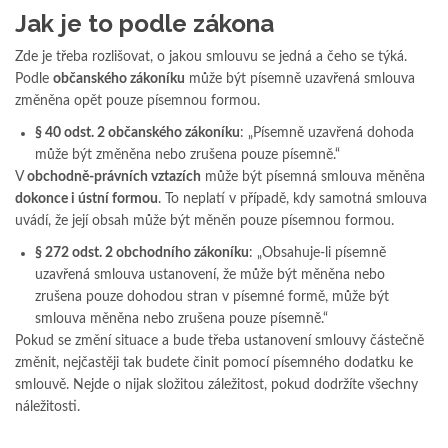
Jak je to podle zákona
Zde je třeba rozlišovat, o jakou smlouvu se jedná a čeho se týká.
Podle
občanského zákoníku
může být písemně uzavřená smlouva
změněna opět pouze písemnou formou.
§ 40 odst. 2 občanského zákoníku
: „Písemně uzavřená dohoda
může být změněna nebo zrušena pouze písemně.“
V
obchodně-právních vztazích
může být písemná smlouva měněna
dokonce i ústní formou
. To neplatí v případě, kdy samotná smlouva
uvádí, že její obsah může být měněn pouze písemnou formou.
§ 272 odst. 2 obchodního zákoníku
: „Obsahuje-li písemně
uzavřená smlouva ustanovení, že může být měněna nebo
zrušena pouze dohodou stran v písemné formě, může být
smlouva měněna nebo zrušena pouze písemně.“
Pokud se změní situace a bude třeba ustanovení smlouvy částečně
změnit, nejčastěji tak budete činit pomocí písemného dodatku ke
smlouvě. Nejde o nijak složitou záležitost, pokud dodržíte všechny
náležitosti.