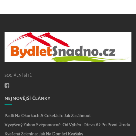
SOCIÁLNÍ SÍTĚ
NEJNOVĚJŠÍ ČLÁNKY
Padlí Na Okurkách A Cuketách: Jak Zasáhnout
Vyvýšený Záhon Svépomocně: Od Výběru Dřeva Až Po První Úrodu
Kvašená Zelenina: Jak Na Domácí Kvašáky