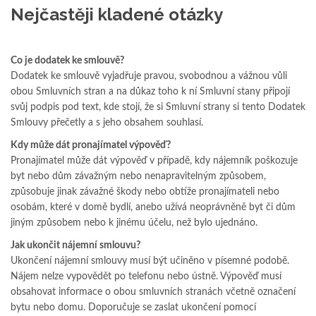
Nejčastěji kladené otázky
Co je dodatek ke smlouvě?
Dodatek ke smlouvě vyjadřuje pravou, svobodnou a vážnou vůli
obou Smluvních stran a na důkaz toho k ní Smluvní stany připojí
svůj podpis pod text, kde stojí, že si Smluvní strany si tento Dodatek
Smlouvy přečetly a s jeho obsahem souhlasí.
Kdy může dát pronajímatel výpověď?
Pronajímatel může dát výpověď v případě, kdy nájemník poškozuje
byt nebo dům závažným nebo nenapravitelným způsobem,
způsobuje jinak závažné škody nebo obtíže pronajímateli nebo
osobám, které v domě bydlí, anebo užívá neoprávněně byt či dům
jiným způsobem nebo k jinému účelu, než bylo ujednáno.
Jak ukončit nájemní smlouvu?
Ukončení nájemní smlouvy musí být učiněno v písemné podobě.
Nájem nelze vypovědět po telefonu nebo ústně. Výpověď musí
obsahovat informace o obou smluvních stranách včetně označení
bytu nebo domu. Doporučuje se zaslat ukončení pomocí