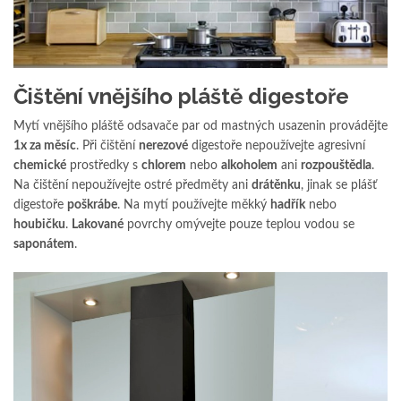
Čištění vnějšího pláště digestoře
Mytí vnějšího pláště odsavače par od mastných usazenin provádějte
1x za měsíc
. Při čištění
nerezové
digestoře nepoužívejte agresivní
chemické
prostředky s
chlorem
nebo
alkoholem
ani
rozpouštědla
.
Na čištění nepoužívejte ostré předměty ani
drátěnku
, jinak se plášť
digestoře
poškrábe
. Na mytí používejte měkký
hadřík
nebo
houbičku
.
Lakované
povrchy omývejte pouze teplou vodou se
saponátem
.