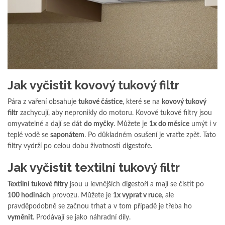
Jak vyčistit kovový tukový filtr
Pára z vaření obsahuje
tukové částice
, které se na
kovový tukový
filtr
zachycují, aby nepronikly do motoru. Kovové tukové filtry jsou
omyvatelné a dají se dát
do myčky
. Můžete je
1x do měsíce
umýt i v
teplé vodě se
saponátem
. Po důkladném osušení je vraťte zpět. Tato
filtry vydrží po celou dobu životnosti digestoře.
Jak vyčistit textilní tukový filtr
Textilní tukové filtry
jsou u levnějších digestoří a mají se čistit po
100 hodinách
provozu. Můžete je
1x vyprat v ruce
, ale
pravděpodobně se začnou trhat a v tom případě je třeba ho
vyměnit
. Prodávají se jako náhradní díly.