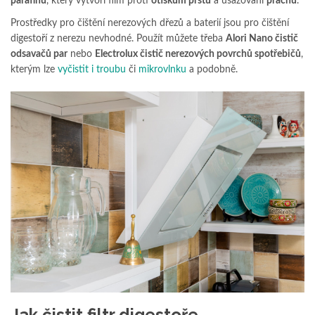
parafínu
, který vytvoří film proti
otiskům prstů
a usazování
prachu
.
Prostředky pro čištění nerezových dřezů a baterií jsou pro čištění
digestoří z nerezu nevhodné. Použít můžete třeba
Alori Nano čistič
odsavačů par
nebo
Electrolux čistič nerezových povrchů spotřebičů
,
kterým lze
vyčistit i troubu
či
mikrovlnku
a podobně.
Jak čistit filtr digestoře