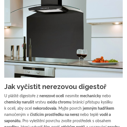
Jak vyčistit nerezovou digestoř
U pláště digestoře z
nerezové oceli
nesmíte
mechanicky
nebo
chemicky narušit
vrstvu
oxidu chromu
bránící přístupu kyslíku
k oceli, aby ocel
nekorodovala
. Myjte povrch
jemným hadříkem
namočeným v
čisticím prostředku na nerez
nebo teplé
vodě a
saponátu.
Pro vyleštění povrchu zvolte prostředek s obsahem