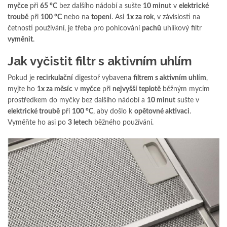
myčce
při
65 °C
bez dalšího nádobí a sušte
10 minut
v
elektrické
troubě
při
100 °C
nebo na
topení
. Asi
1x za rok
, v závislosti na
četnosti používání, je třeba pro pohlcování
pachů
uhlíkový filtr
vyměnit
.
Jak vyčistit filtr s aktivním uhlím
Pokud je
recirkulační
digestoř vybavena
filtrem s aktivním uhlím
,
myjte ho
1x za měsíc
v
myčce
při
nejvyšší teplotě
běžným mycím
prostředkem do myčky bez dalšího nádobí a
10 minut
sušte v
elektrické troubě
při
100 °C
, aby došlo k
opětovné aktivaci
.
Vyměňte ho asi po
3 letech
běžného používání.