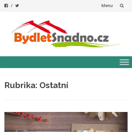
Menu
Přeskočit
na
obsah
Přeskočit
na
obsah
Rubrika:
Ostatní