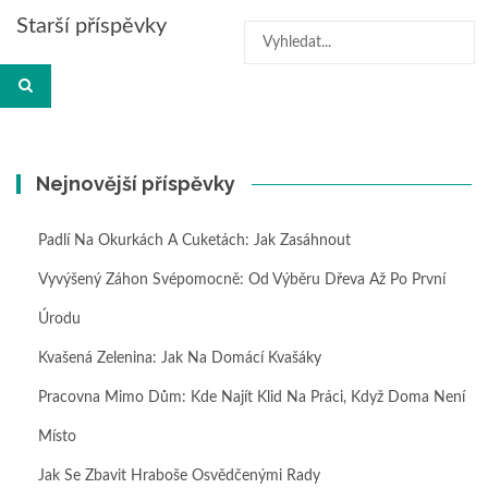
Navigace
Starší příspěvky
Hledat:
pro
příspěvky
Nejnovější příspěvky
Padlí Na Okurkách A Cuketách: Jak Zasáhnout
Vyvýšený Záhon Svépomocně: Od Výběru Dřeva Až Po První
Úrodu
Kvašená Zelenina: Jak Na Domácí Kvašáky
Pracovna Mimo Dům: Kde Najít Klid Na Práci, Když Doma Není
Místo
Jak Se Zbavit Hraboše Osvědčenými Rady