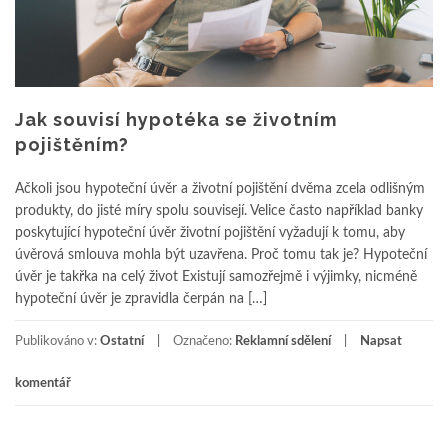
Jak souvisí hypotéka se životním
pojištěním?
Ačkoli jsou hypoteční úvěr a životní pojištění dvěma zcela odlišným
produkty, do jisté míry spolu souvisejí. Velice často například banky
poskytující hypoteční úvěr životní pojištění vyžadují k tomu, aby
úvěrová smlouva mohla být uzavřena. Proč tomu tak je? Hypoteční
úvěr je takřka na celý život Existují samozřejmě i výjimky, nicméně
hypoteční úvěr je zpravidla čerpán na […]
Publikováno v:
Ostatní
Označeno:
Reklamní sdělení
Napsat
komentář