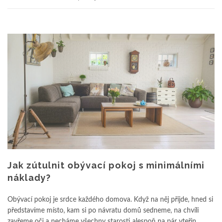
Jak zútulnit obývací pokoj s minimálními
náklady?
Obývací pokoj je srdce každého domova. Když na něj přijde, hned si
představíme místo, kam si po návratu domů sedneme, na chvíli
zavřeme oči a necháme všechny starosti alespoň na pár vteřin