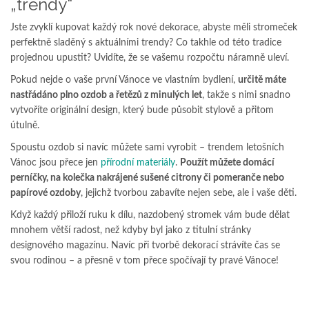
„trendy“
Jste zvyklí kupovat každý rok nové dekorace, abyste měli stromeček
perfektně sladěný s aktuálními trendy? Co takhle od této tradice
projednou upustit? Uvidíte, že se vašemu rozpočtu náramně uleví.
Pokud nejde o vaše první Vánoce ve vlastním bydlení,
určitě máte
nastřádáno plno ozdob a řetězů z minulých let
, takže s nimi snadno
vytvoříte originální design, který bude působit stylově a přitom
útulně.
Spoustu ozdob si navíc můžete sami vyrobit – trendem letošních
Vánoc jsou přece jen
přírodní materiály
.
Použít můžete domácí
perníčky, na kolečka nakrájené sušené citrony či pomeranče nebo
papírové ozdoby
, jejichž tvorbou zabavíte nejen sebe, ale i vaše děti.
Když každý přiloží ruku k dílu, nazdobený stromek vám bude dělat
mnohem větší radost, než kdyby byl jako z titulní stránky
designového magazínu. Navíc při tvorbě dekorací strávíte čas se
svou rodinou – a přesně v tom přece spočívají ty pravé Vánoce!