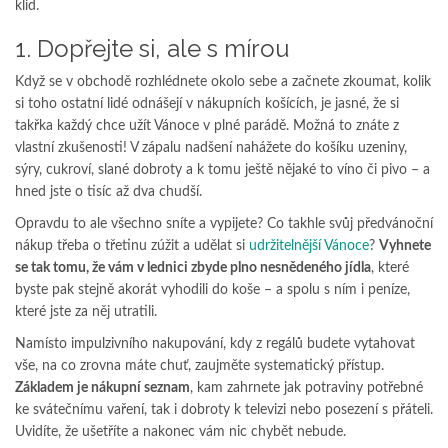
klid.
1. Dopřejte si, ale s mírou
Když se v obchodě rozhlédnete okolo sebe a začnete zkoumat, kolik
si toho ostatní lidé odnášejí v nákupních košících, je jasné, že si
takřka každý chce užít Vánoce v plné parádě. Možná to znáte z
vlastní zkušenosti! V zápalu nadšení nahážete do košíku uzeniny,
sýry, cukroví, slané dobroty a k tomu ještě nějaké to víno či pivo – a
hned jste o tisíc až dva chudší.
Opravdu to ale všechno sníte a vypijete? Co takhle svůj předvánoční
nákup třeba o třetinu zúžit a udělat si
udržitelnější Vánoce
?
Vyhnete
se tak tomu, že vám v lednici zbyde plno nesnědeného jídla
, které
byste pak stejně akorát vyhodili do koše – a spolu s ním i peníze,
které jste za něj utratili.
Namísto impulzivního nakupování, kdy z regálů budete vytahovat
vše, na co zrovna máte chuť, zaujměte systematický přístup.
Základem je nákupní seznam
, kam zahrnete jak potraviny potřebné
ke svátečnímu vaření, tak i dobroty k televizi nebo posezení s přáteli.
Uvidíte, že ušetříte a nakonec vám nic chybět nebude.