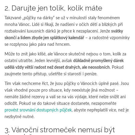
2. Darujte jen tolik, kolik máte
Takzvané „půjčky na dárky“ se už v minulosti staly fenoménem
mnoha Vánoc. Lidé si říkají, že nadšení v očích dětí a blízkých při
rozbalování luxusních dárků je přece k nezaplacení. Jenže
svátky
skončí a lidem zbyde jen splátkový kalendář
– a radostné vzpomínky
se rozplynou jako pára nad hrncem.
Může to znít jako klišé, ale Vánoce skutečně nejsou o tom, kolik za
ostatní utratíte. Jeden levnější, avšak
důkladně promyšlený dárek
udělá vždy větší radost než deset drahých, ale neosobních
. Pokud
zaujmete tento přístup, ušetříte si starosti i peníze.
Tím však nechceme říct, že jsou půjčky o Vánocích úplně pasé. Jsou
však vhodné pouze pro situace, kdy neexistuje jiná možnost –
nemáte žádné rezervy a valí se na vás výdaje, které nelze snížit ani
odložit. Pokud se do takové situace dostanete, nezapomeňte
provést srovnání dostupných půjček
, abyste nepřeplatili více, než je
nezbytně nutné.
3. Vánoční stromeček nemusí být