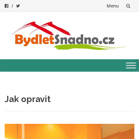
Menu
Přeskočit
na
obsah
Přeskočit
na
obsah
Jak opravit