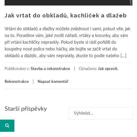
Jak vrtat do obkladů, kachliček a dlažeb
Vrtání do obkladů a dlažby můžete zvládnout i sami, pokud víte, jak
na to. Poradíme vám, jaké zvolit nářadí, vrtáky a korunky, aby vám
při vrtání kachličky nepraskly. Pokud byste si rádi pořídili do
koupelny nové police nebo háčky, ale bojíte se začít vrtat do
obkladů a dlaždic, aby vám nepraskly, zkuste to podle našeho […]
Publikováno v:
Stavba a rekonstrukce
Označeno:
Jak opravit
,
Rekonstrukce
Napsat komentář
Navigace
Starší příspěvky
Hledat:
pro
příspěvky