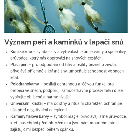
Význam peří a kamínků v lapači snů
Koňské žíně
– symbol síly a vytrvalosti, kůň je věrný a spolehlivý
průvodce, který nás doprovází na snových cestách.
Ptačí peří
– pro odpoutání od tíhy a reality běžného života,
přivolává příjemné a krásné sny, umocňuje schopnost ve snech
létat.
Polodrahokamy
– posilují ochrannou a léčivou funkci pro
bezpečí ve snech, podporují samoozdravné procesy těla i duše,
vybírejte oblíbené a harmonizující.
Univerzální křišťál
– má očistný a rituální charakter, ochraňuje
nás před negativními energiemi.
Kameny fialové barvy
– symbol magie, přivolávají silné průvodce,
kteří nás chrání před ohrožením a jsou nám moudrými rádci
zajišťujícími bezpečí během spánku.