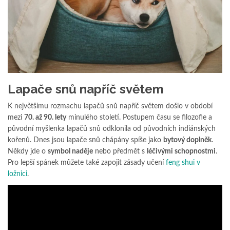
Lapače snů napříč světem
K největšímu rozmachu lapačů snů napříč světem došlo v období
mezi
70. až 90. lety
minulého století. Postupem času se filozofie a
původní myšlenka lapačů snů odklonila od původních indiánských
kořenů. Dnes jsou lapače snů chápány spíše jako
bytový doplněk
.
Někdy jde o
symbol naděje
nebo předmět s
léčivými schopnostmi
.
Pro lepší spánek můžete také zapojit zásady učení
feng shui v
ložnici
.