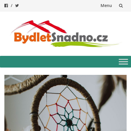
Menu
Přeskočit
na
obsah
Přeskočit
na
obsah