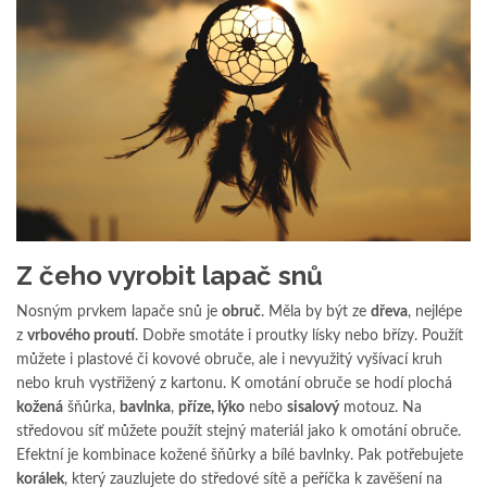
Z čeho vyrobit lapač snů
Nosným prvkem lapače snů je
obruč
. Měla by být ze
dřeva
, nejlépe
z
vrbového proutí
. Dobře smotáte i proutky lísky nebo břízy. Použít
můžete i plastové či kovové obruče, ale i nevyužitý vyšívací kruh
nebo kruh vystřižený z kartonu. K omotání obruče se hodí plochá
kožená
šňůrka,
bavlnka
,
příze, lýko
nebo
sisalový
motouz. Na
středovou síť můžete použít stejný materiál jako k omotání obruče.
Efektní je kombinace kožené šňůrky a bílé bavlnky. Pak potřebujete
korálek
, který zauzlujete do středové sítě a peříčka k zavěšení na