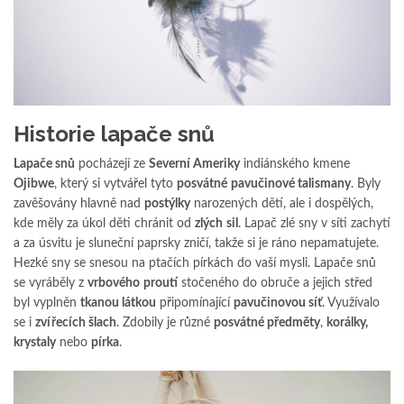
Historie lapače snů
Lapače snů
pocházejí ze
Severní Ameriky
indiánského kmene
Ojibwe
, který si vytvářel tyto
posvátné
pavučinové talismany
. Byly
zavěšovány hlavně nad
postýlky
narozených dětí, ale i dospělých,
kde měly za úkol děti chránit od
zlých
sil
. Lapač zlé sny v síti zachytí
a za úsvitu je sluneční paprsky zničí, takže si je ráno nepamatujete.
Hezké sny se snesou na ptačích pírkách do vaší mysli. Lapače snů
se vyráběly z
vrbového
proutí
stočeného do obruče a jejich střed
byl vyplněn
tkanou látkou
připomínající
pavučinovou síť
. Využívalo
se i
zvířecích šlach
. Zdobily je různé
posvátné předměty
,
korálky,
krystaly
nebo
pírka
.