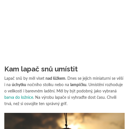
Kam lapač snů umístit
Lapač snů by měl viset
nad lůžkem
. Dnes se jejich miniaturní se věší
i na
úchytku
nočního stolku nebo na
lampičku
. Umístění rozhoduje
o velikosti i barevném ladění. Měl by být podobný, jako vybraná
barva do ložnice
. Na výrobu lapače si vyhraďte dost času. Chvíli
trvá, než si osvojíte ten správný grif.