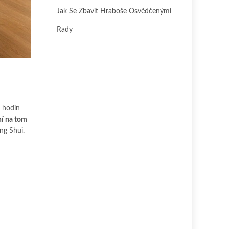
Jak Se Zbavit Hraboše Osvědčenými
Rady
8 hodin
ní na tom
ng Shui.