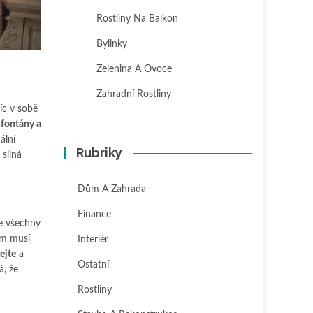
Rostliny Na Balkon
Bylinky
Zelenina A Ovoce
Zahradní Rostliny
víc v sobě
 fontány a
ální
Rubriky
, silná
Dům A Zahrada
Finance
e všechny
ám musí
Interiér
ejte
a
Ostatní
á, že
Rostliny