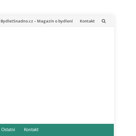
řeskočit
BydletSnadno.cz – Magazín o bydlení
Kontakt
a
bsah
Ostatní
Kontakt