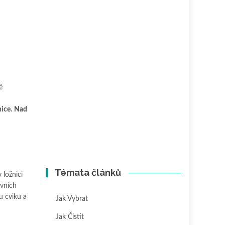
é
nice.
Nad
Témata článků
 ložnici
ivních
u cviku a
Jak Vybrat
Jak Čistit