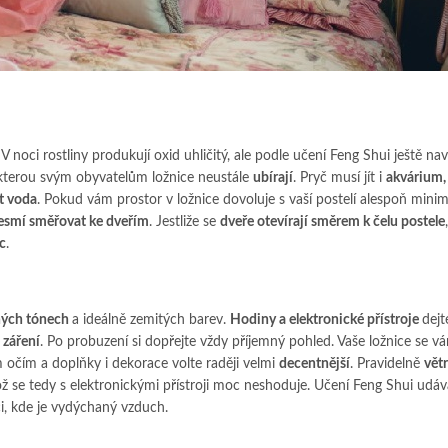
. V noci rostliny produkují oxid uhličitý, ale podle učení Feng Shui ještě na
, kterou svým obyvatelům ložnice neustále
ubírají
. Pryč musí jít i
akvárium,
t voda
. Pokud vám prostor v ložnice dovoluje s vaší postelí alespoň minim
esmí směřovat ke dveřím
. Jestliže se
dveře otevírají směrem k čelu postele
c
.
ných tónech
a ideálně zemitých barev.
Hodiny a elektronické přístroje
dejt
 záření
. Po probuzení si dopřejte vždy příjemný pohled. Vaše ložnice se v
m očím a doplňky i dekorace volte raději velmi
decentnější
. Pravidelně
větr
ož se tedy s elektronickými přístroji moc neshoduje. Učení Feng Shui udáv
ci, kde je vydýchaný vzduch.