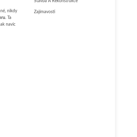
Stavba A Rekonstrukce
mné, nikdy
Zajímavosti
hru
. Ta
ak navíc