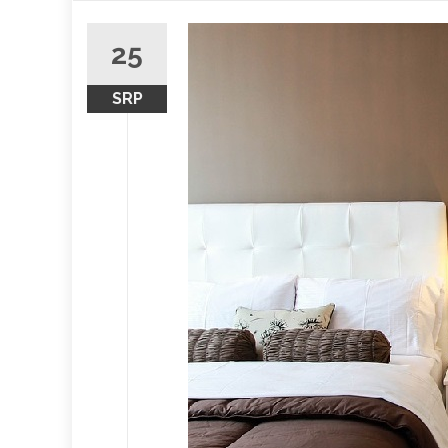
obsah
25
SRP