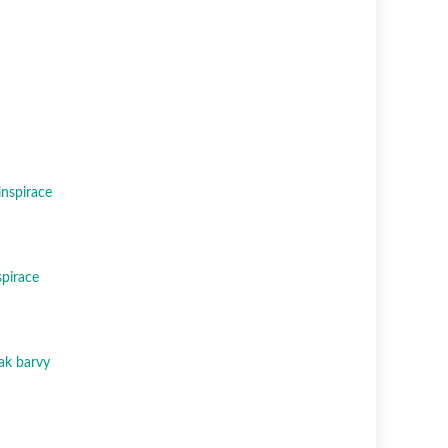
inspirace
spirace
ak barvy