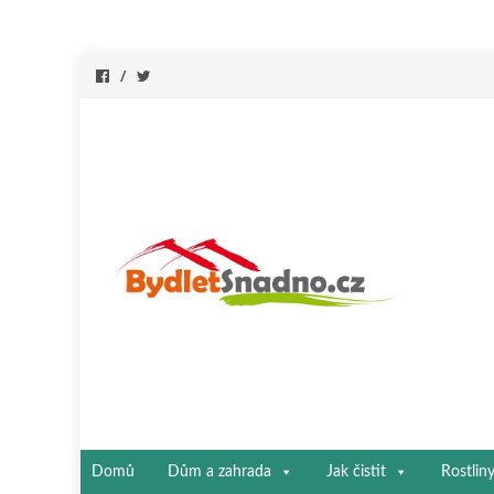
Přeskočit
Domů
Dům a zahrada
Jak čistit
Rostlin
na