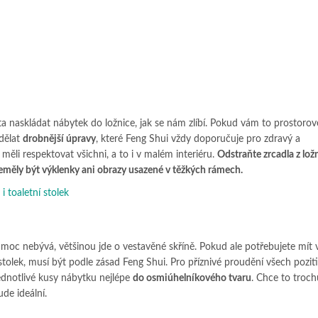
a naskládat nábytek do ložnice, jak se nám zlíbí. Pokud vám to prostorov
udělat
drobnější úpravy
, které Feng Shui vždy doporučuje pro zdravý a
ěli respektovat všichni, a to i v malém interiéru.
Odstraňte zrcadla z lož
eměly být výklenky ani obrazy usazené v těžkých rámech.
i toaletní stolek
 moc nebývá, většinou jde o vestavěné skříně. Pokud ale potřebujete mít v
 stolek, musí být podle zásad Feng Shui. Pro příznivé proudění všech pozit
 jednotlivé kusy nábytku nejlépe
do osmiúhelníkového tvaru
. Chce to troch
de ideální.