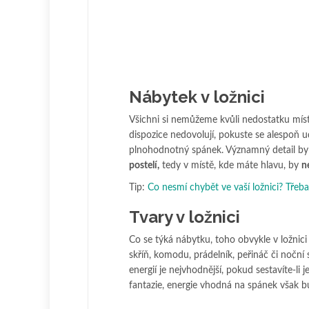
Nábytek v ložnici
Všichni si nemůžeme kvůli nedostatku míst
dispozice nedovolují, pokuste se alespoň 
plnohodnotný spánek. Významný detail by m
postelí,
tedy v místě, kde máte hlavu, by
n
Tip:
Co nesmí chybět ve vaší ložnici? Třeba 
Tvary v ložnici
Co se týká nábytku, toho obvykle v ložnici
skříň, komodu, prádelník, peřináč či noční
energií je nejvhodnější, pokud sestavíte-li
fantazie, energie vhodná na spánek však bu