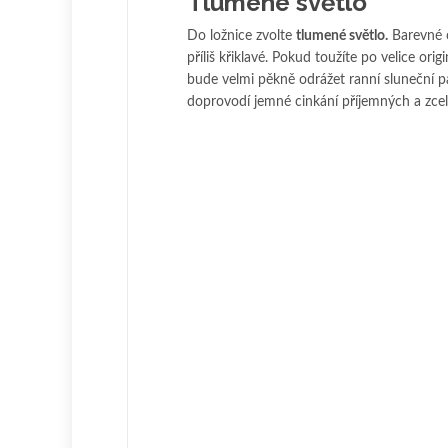
Tlumené světlo
Do ložnice zvolte
tlumené světlo.
Barevné o
příliš křiklavé. Pokud toužíte po velice ori
bude velmi pěkně odrážet ranní sluneční 
doprovodí jemné cinkání příjemných a zcela