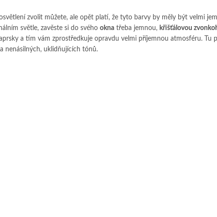
světlení zvolit můžete, ale opět platí, že tyto barvy by měly být velmi je
ginálním světle, zavěste si do svého
okna
třeba jemnou,
křišťálovou zvonko
paprsky a tím vám zprostředkuje opravdu velmi příjemnou atmosféru. Tu p
 nenásilných, uklidňujících tónů.