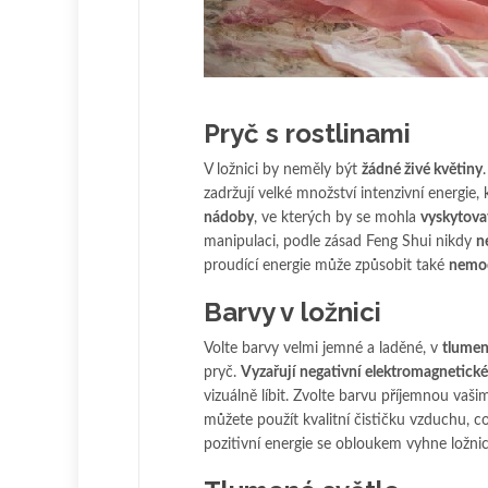
Pryč s rostlinami
V ložnici by neměly být
žádné živé květiny
zadržují velké množství intenzivní energie
nádoby
, ve kterých by se mohla
vyskytova
manipulaci, podle zásad Feng Shui nikdy
n
proudící energie může způsobit také
nemo
Barvy v ložnici
Volte barvy velmi jemné a laděné, v
tlume
pryč.
Vyzařují negativní elektromagnetické
vizuálně líbit. Zvolte barvu příjemnou vaši
můžete použít kvalitní čističku vzduchu, c
pozitivní energie se obloukem vyhne ložni