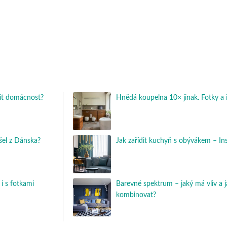
dit domácnost?
Hnědá koupelna 10× jinak. Fotky a 
išel z Dánska?
Jak zařídit kuchyň s obývákem – In
i s fotkami
Barevné spektrum – jaký má vliv a j
kombinovat?