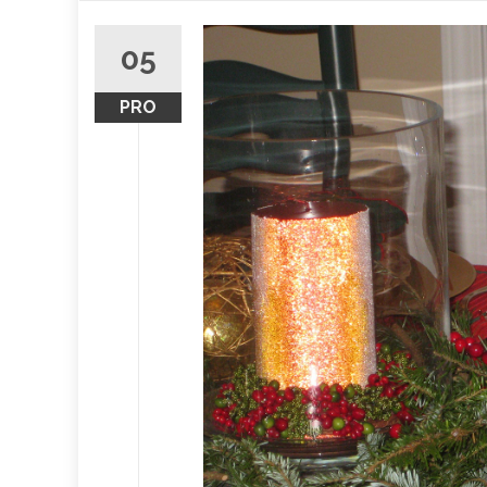
obsah
05
PRO