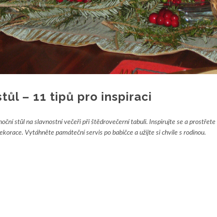
tůl – 11 tipů pro inspiraci
ní stůl na slavnostní večeři při štědrovečerní tabuli. Inspirujte se a prostřete 
korace. Vytáhněte památeční servis po babičce a užijte si chvíle s rodinou.