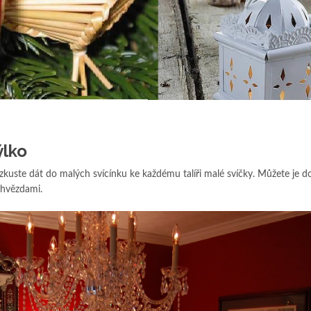
ýlko
zkuste dát do malých svícínku ke každému talíři malé svíčky. Můžete je d
 hvězdami.