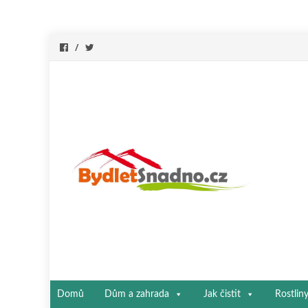
Přeskočit
Domů
Dům a zahrada
Jak čistit
Rostlin
na