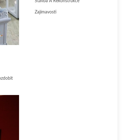
Stavba A Rekonstrukce
Zajímavosti
ozdobit