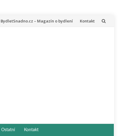
řeskočit
BydletSnadno.cz – Magazín o bydlení
Kontakt
a
bsah
Ostatní
Kontakt