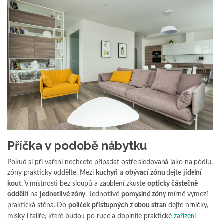
Příčka v podobě nábytku
Pokud si při vaření nechcete připadat ostře sledovaná jako na pódiu,
zóny prakticky oddělte. Mezi
kuchyň
a
obývací zónu
dejte
jídelní
kout
. V místnosti bez sloupů a zaoblení zkuste
opticky částečně
oddělit
na
jednotlivé zóny
. Jednotlivé
pomyslné zóny
mírně vymezí
praktická stěna. Do
poliček
přístupných z obou stran
dejte hrníčky,
misky i talíře, které budou po ruce a doplníte praktické
zařízení