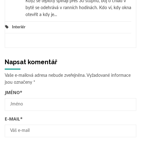
Když se teploty šplhají přes 30 stupňů, boj o chlad v
bytě se odehrává v ranních hodinách. Kdo ví, kdy okna
otevřít a kdy je...
Interiér
Napsat komentář
Vaše e-mailová adresa nebude zveřejněna.
Vyžadované informace
jsou označeny
*
JMÉNO
*
E-MAIL
*