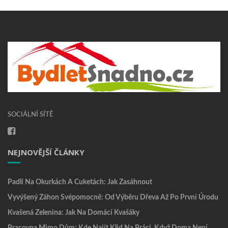
SOCIÁLNÍ SÍTĚ
NEJNOVĚJŠÍ ČLÁNKY
Padlí Na Okurkách A Cuketách: Jak Zasáhnout
Vyvýšený Záhon Svépomocně: Od Výběru Dřeva Až Po První Úrodu
Kvašená Zelenina: Jak Na Domácí Kvašáky
Pracovna Mimo Dům: Kde Najít Klid Na Práci, Když Doma Není