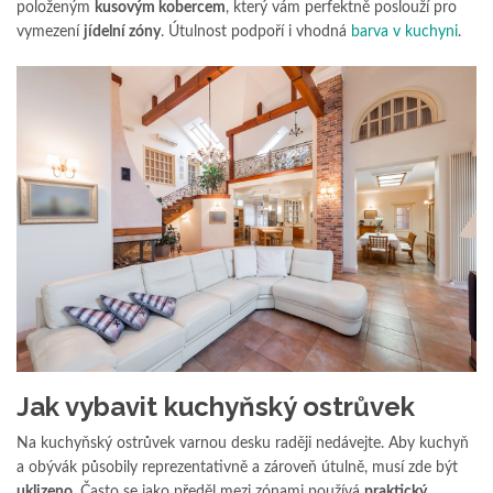
položeným
kusovým kobercem
, který vám perfektně poslouží pro
vymezení
jídelní zóny
. Útulnost podpoří i vhodná
barva v kuchyni
.
Jak vybavit kuchyňský ostrůvek
Na kuchyňský ostrůvek varnou desku raději nedávejte. Aby kuchyň
a obývák působily reprezentativně a zároveň útulně, musí zde být
uklizeno
. Často se jako předěl mezi zónami používá
praktický