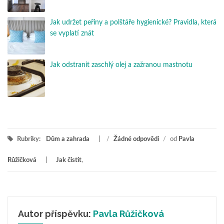
Jak udržet peřiny a polštáře hygienické? Pravidla, která
se vyplatí znát
Jak odstranit zaschlý olej a zažranou mastnotu
Rubriky:
Dům a zahrada
/
Žádné odpovědi
/
od
Pavla
Růžičková
Jak čistit
,
Autor příspěvku:
Pavla Růžičková