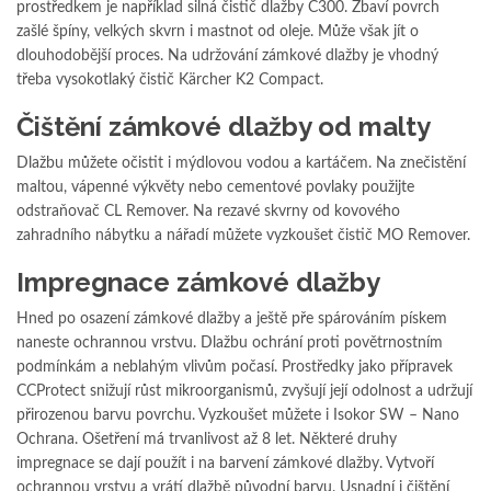
prostředkem je například silná čistič dlažby C300. Zbaví povrch
zašlé špíny, velkých skvrn i mastnot od oleje. Může však jít o
dlouhodobější proces. Na udržování zámkové dlažby je vhodný
třeba vysokotlaký čistič Kärcher K2 Compact.
Čištění zámkové dlažby od malty
Dlažbu můžete očistit i mýdlovou vodou a kartáčem. Na znečistění
maltou, vápenné výkvěty nebo cementové povlaky použijte
odstraňovač CL Remover. Na rezavé skvrny od kovového
zahradního nábytku a nářadí můžete vyzkoušet čistič MO Remover.
Impregnace zámkové dlažby
Hned po osazení zámkové dlažby a ještě pře spárováním pískem
naneste ochrannou vrstvu. Dlažbu ochrání proti povětrnostním
podmínkám a neblahým vlivům počasí. Prostředky jako přípravek
CCProtect snižují růst mikroorganismů, zvyšují její odolnost a udržují
přirozenou barvu povrchu. Vyzkoušet můžete i Isokor SW – Nano
Ochrana. Ošetření má trvanlivost až 8 let. Některé druhy
impregnace se dají použít i na barvení zámkové dlažby. Vytvoří
ochrannou vrstvu a vrátí dlažbě původní barvu. Usnadní i čištění