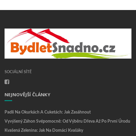
SOCIÁLNÍ SÍTĚ
NEJNOVĚJŠÍ ČLÁNKY
Padlí Na Okurkách A Cuketách: Jak Zasáhnout
Vyvýšený Záhon Svépomocně: Od Výběru Dřeva Až Po První Úrodu
Kvašená Zelenina: Jak Na Domácí Kvašáky