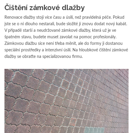
Čištění zámkové dlažby
Renovace dlažby stojí více času a úsilí, než pravidelná péče. Pokud
jste se o ni dlouho nestarali, bude složité jí znovu dodat nový kabát.
V případě starší a neudržované zámkové dlažby, která už je ve
špatném stavu, budete muset zavolat na pomoc profesionály.
Zámkovou dlažbu sice není třeba měnit, ale do formy ji dostanou
speciální prostředky a intenzivní úsilí. Na hloubkové čištění zámkové
dlažby se obraťte na specializovanou firmu.