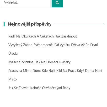
Hledat:
Nejnovější příspěvky
Padlí Na Okurkách A Cuketách: Jak Zasáhnout
Vyvýšený Záhon Svépomocně: Od Výběru Dřeva Až Po První
Úrodu
Kvašená Zelenina: Jak Na Domácí Kvašáky
Pracovna Mimo Dům: Kde Najít Klid Na Práci, Když Doma Není
Místo
Jak Se Zbavit Hraboše Osvědčenými Rady