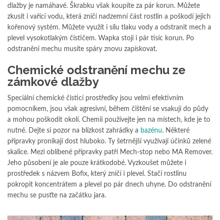
dlažby je namáhavé. Škrabku však koupíte za pár korun. Můžete
zkusit i vařící vodu, která zničí nadzemní část rostlin a poškodí jejich
kořenový systém. Můžete využít i sílu tlaku vody a odstranit mech a
plevel vysokotlakým čističem. Wapka stojí i pár tisíc korun. Po
odstranění mechu musíte spáry znovu zapískovat.
Chemické odstranění mechu ze
zámkové dlažby
Speciální chemické čisticí prostředky jsou velmi efektivním
pomocníkem, jsou však agresivní, během čištění se vsakují do půdy
a mohou poškodit okolí. Chemii používejte jen na místech, kde je to
nutné. Dejte si pozor na blízkost zahrádky a
bazénu
. Některé
přípravky pronikají dost hluboko. Ty šetrnější využívají účinků zelené
skalice. Mezi oblíbené přípravky patří Mech-stop nebo MA Remover.
Jeho působení je ale pouze krátkodobé. Vyzkoušet můžete i
prostředek s názvem Bofix, který zničí i plevel. Stačí rostlinu
pokropit koncentrátem a plevel po pár dnech uhyne. Do odstranění
mechu se pusťte na začátku jara.