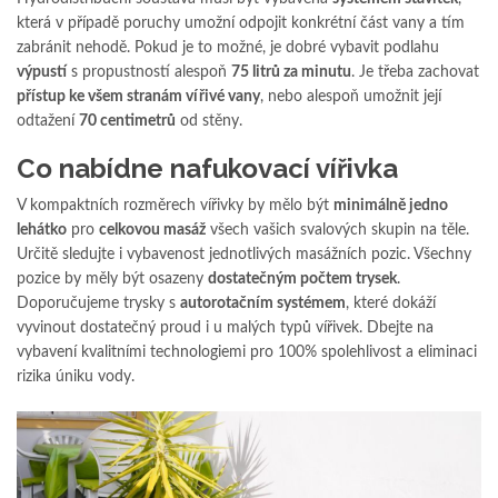
která v případě poruchy umožní odpojit konkrétní část vany a tím
zabránit nehodě. Pokud je to možné, je dobré vybavit podlahu
výpustí
s propustností alespoň
75 litrů za minutu
. Je třeba zachovat
přístup ke všem stranám vířivé vany
, nebo alespoň umožnit její
odtažení
70 centimetrů
od stěny.
Co nabídne nafukovací vířivka
V kompaktních rozměrech vířivky by mělo být
minimálně jedno
lehátko
pro
celkovou masáž
všech vašich svalových skupin na těle.
Určitě sledujte i vybavenost jednotlivých masážních pozic. Všechny
pozice by měly být osazeny
dostatečným počtem trysek
.
Doporučujeme trysky s
autorotačním systémem
, které dokáží
vyvinout dostatečný proud i u malých typů vířivek. Dbejte na
vybavení kvalitními technologiemi pro 100% spolehlivost a eliminaci
rizika úniku vody.