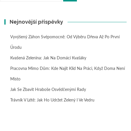
Nejnovější příspěvky
Vyvýšený Záhon Svépomocně: Od Výběru Dřeva Až Po První
Úrodu
Kvašená Zelenina: Jak Na Domácí Kvašáky
Pracovna Mimo Dům: Kde Najít Klid Na Práci, Když Doma Není
Místo
Jak Se Zbavit Hraboše Osvědčenými Rady
Trávník V Létě: Jak Ho Udržet Zelený I Ve Vedru