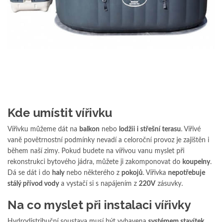
Kde umístit vířivku
Vířivku můžeme dát na
balkon
nebo
lodžii i střešní terasu
. Vířivé
vaně povětrnostní podmínky nevadí a celoroční provoz je zajištěn i
během naší zimy. Pokud budete na vířivou vanu myslet při
rekonstrukci bytového jádra, můžete ji zakomponovat do
koupelny
.
Dá se dát i do
haly
nebo některého z
pokojů
. Vířivka
nepotřebuje
stálý přívod vody
a vystačí si s napájením z
220V
zásuvky.
Na co myslet při instalaci vířivky
Hydrodistribuční soustava musí být vybavena
systémem stavítek
,