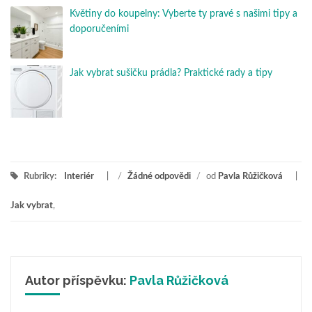
Květiny do koupelny: Vyberte ty pravé s našimi tipy a
doporučeními
Jak vybrat sušičku prádla? Praktické rady a tipy
Rubriky:
Interiér
/
Žádné odpovědi
/
od
Pavla Růžičková
Jak vybrat
,
Autor příspěvku:
Pavla Růžičková