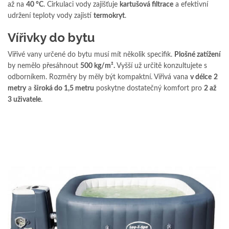
až na
40 °C
. Cirkulaci vody zajišťuje
kartušová filtrace
a efektivní
udržení teploty vody zajistí
termokryt
.
Vířivky do bytu
Vířivé vany určené do bytu musí mít několik specifik.
Plošné zatížení
by nemělo přesáhnout
500 kg/m².
Vyšší už určitě konzultujete s
odborníkem. Rozměry by měly být kompaktní. Vířivá vana
v délce
2
metry
a
široká do 1,5 metru
poskytne dostatečný komfort pro
2 až
3 uživatele
.