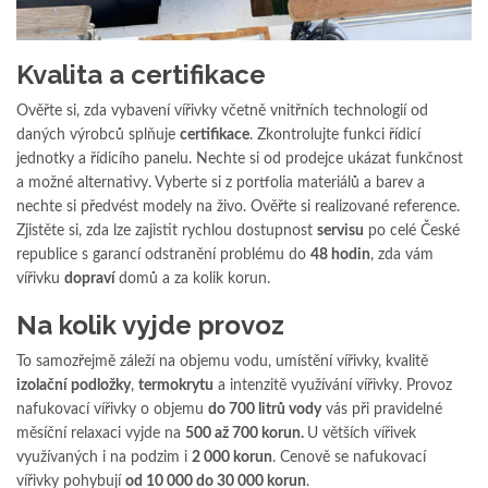
Kvalita a certifikace
Ověřte si, zda vybavení vířivky včetně vnitřních technologií od
daných výrobců splňuje
certifikace
. Zkontrolujte funkci řídicí
jednotky a řídicího panelu. Nechte si od prodejce ukázat funkčnost
a možné alternativy. Vyberte si z portfolia materiálů a barev a
nechte si předvést modely na živo. Ověřte si realizované reference.
Zjistěte si, zda lze zajistit rychlou dostupnost
servisu
po celé České
republice s garancí odstranění problému do
48 hodin
, zda vám
vířivku
dopraví
domů a za kolik korun.
Na kolik vyjde provoz
To samozřejmě záleží na objemu vodu, umístění vířivky, kvalitě
izolační podložky
,
termokrytu
a intenzitě využívání vířivky. Provoz
nafukovací vířivky o objemu
do 700 litrů vody
vás při pravidelné
měsíční relaxaci vyjde na
500 až 700 korun.
U větších vířivek
využívaných i na podzim i
2 000 korun
. Cenově se nafukovací
vířivky pohybují
od 10 000 do 30 000 korun
.