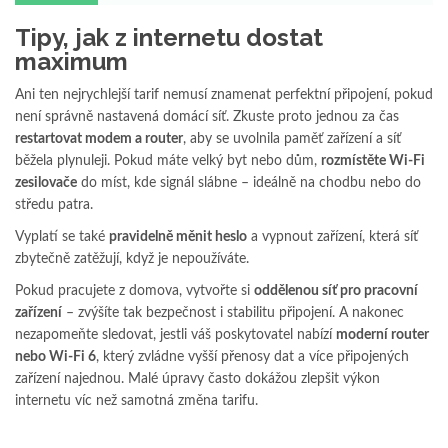
Tipy, jak z internetu dostat
maximum
Ani ten nejrychlejší tarif nemusí znamenat perfektní připojení, pokud
není správně nastavená domácí síť. Zkuste proto jednou za čas
restartovat modem a router
, aby se uvolnila paměť zařízení a síť
běžela plynuleji. Pokud máte velký byt nebo dům,
rozmístěte Wi-Fi
zesilovače
do míst, kde signál slábne – ideálně na chodbu nebo do
středu patra.
Vyplatí se také
pravidelně měnit heslo
a vypnout zařízení, která síť
zbytečně zatěžují, když je nepoužíváte.
Pokud pracujete z domova, vytvořte si
oddělenou síť pro pracovní
zařízení
– zvýšíte tak bezpečnost i stabilitu připojení. A nakonec
nezapomeňte sledovat, jestli váš poskytovatel nabízí
moderní router
nebo Wi-Fi 6
, který zvládne vyšší přenosy dat a více připojených
zařízení najednou. Malé úpravy často dokážou zlepšit výkon
internetu víc než samotná změna tarifu.