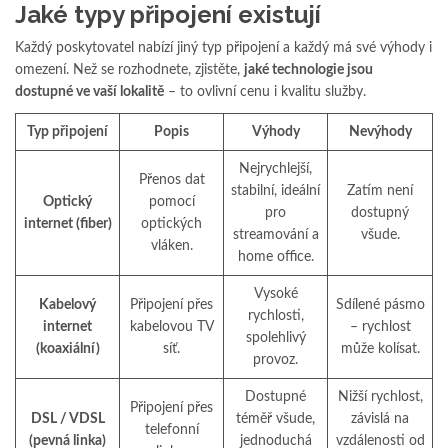
Jaké typy připojení existují
Každý poskytovatel nabízí jiný typ připojení a každý má své výhody i
omezení. Než se rozhodnete, zjistěte,
jaké technologie jsou
dostupné ve vaší lokalitě
– to ovlivní cenu i kvalitu služby.
Typ připojení
Popis
Výhody
Nevýhody
Nejrychlejší,
Přenos dat
stabilní, ideální
Zatím není
Optický
pomocí
pro
dostupný
internet (fiber)
optických
streamování a
všude.
vláken.
home office.
Vysoké
Kabelový
Připojení přes
Sdílené pásmo
rychlosti,
internet
kabelovou TV
– rychlost
spolehlivý
(koaxiální)
síť.
může kolísat.
provoz.
Dostupné
Nižší rychlost,
Připojení přes
DSL / VDSL
téměř všude,
závislá na
telefonní
(pevná linka)
jednoduchá
vzdálenosti od