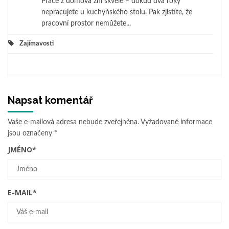
Práce z domova zní skvěle – dokud dva roky
nepracujete u kuchyňského stolu. Pak zjistíte, že
pracovní prostor nemůžete...
Zajímavosti
Napsat komentář
Vaše e-mailová adresa nebude zveřejněna.
Vyžadované informace
jsou označeny
*
JMÉNO
*
E-MAIL
*