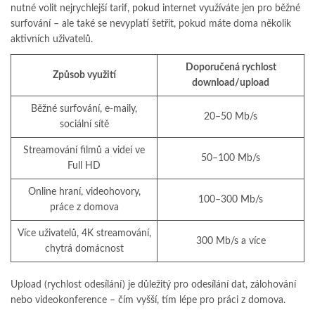
nutné volit nejrychlejší tarif, pokud internet využíváte jen pro běžné
surfování – ale také se nevyplatí šetřit, pokud máte doma několik
aktivních uživatelů.
Doporučená rychlost
Způsob využití
download/upload
Běžné surfování, e-maily,
20–50 Mb/s
sociální sítě
Streamování filmů a videí ve
50–100 Mb/s
Full HD
Online hraní, videohovory,
100–300 Mb/s
práce z domova
Více uživatelů, 4K streamování,
300 Mb/s a více
chytrá domácnost
Upload (rychlost odesílání) je důležitý pro odesílání dat, zálohování
nebo videokonference – čím vyšší, tím lépe pro práci z domova.