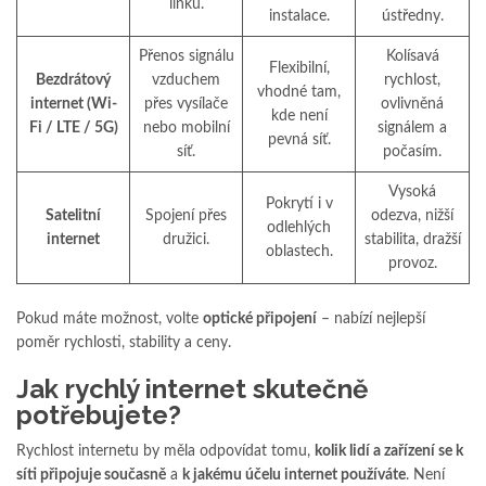
linku.
instalace.
ústředny.
Přenos signálu
Kolísavá
Flexibilní,
Bezdrátový
vzduchem
rychlost,
vhodné tam,
internet (Wi-
přes vysílače
ovlivněná
kde není
Fi / LTE / 5G)
nebo mobilní
signálem a
pevná síť.
síť.
počasím.
Vysoká
Pokrytí i v
Satelitní
Spojení přes
odezva, nižší
odlehlých
internet
družici.
stabilita, dražší
oblastech.
provoz.
Pokud máte možnost, volte
optické připojení
– nabízí nejlepší
poměr rychlosti, stability a ceny.
Jak rychlý internet skutečně
potřebujete?
Rychlost internetu by měla odpovídat tomu,
kolik lidí a zařízení se k
síti připojuje současně
a
k jakému účelu internet používáte
. Není