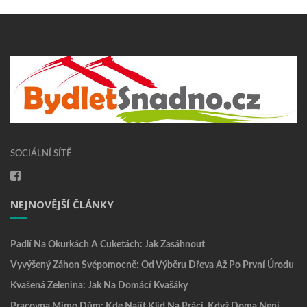
SOCIÁLNÍ SÍTĚ
NEJNOVĚJŠÍ ČLÁNKY
Padlí Na Okurkách A Cuketách: Jak Zasáhnout
Vyvýšený Záhon Svépomocně: Od Výběru Dřeva Až Po První Úrodu
Kvašená Zelenina: Jak Na Domácí Kvašáky
Pracovna Mimo Dům: Kde Najít Klid Na Práci, Když Doma Není