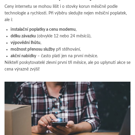
Ceny internetu se mohou lišit i o stovky korun měsíčně podle
technologie a rychlosti. Při výběru sledujte nejen měsíční poplatek,
ale i:
instalační poplatky a cenu modemu
,
délku závazku
(obvykle 12 nebo 24 měsíců),
výpovědní lhůtu
,
možnost přenosu služby
při stěhování,
akční nabídky
– často platí jen na první měsíce.
Někteří poskytovatelé zlevní první tři měsíce, ale po uplynutí akce se
cena výrazně zvýší!