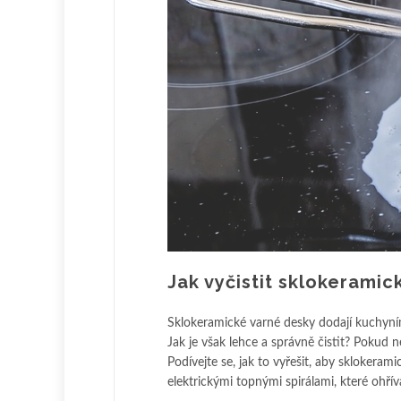
Jak vyčistit sklokeramic
Sklokeramické varné desky dodají kuchyním 
Jak je však lehce a správně čistit? Pokud n
Podívejte se, jak to vyřešit, aby sklokeram
elektrickými topnými spirálami, které ohříva