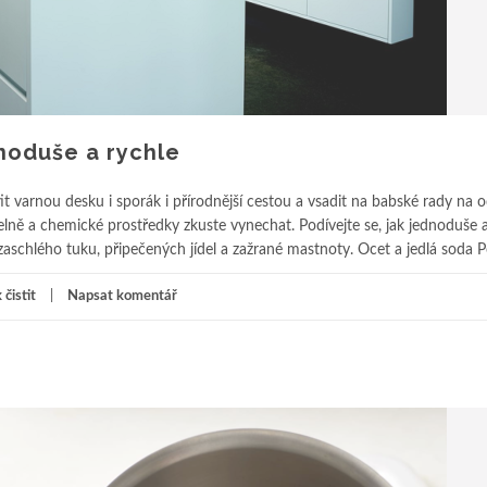
dnoduše a rychle
t varnou desku i sporák i přírodnější cestou a vsadit na babské rady na 
elně a chemické prostředky zkuste vynechat. Podívejte se, jak jednoduše a
 zaschlého tuku, připečených jídel a zažrané mastnoty. Ocet a jedlá soda 
 čistit
Napsat komentář