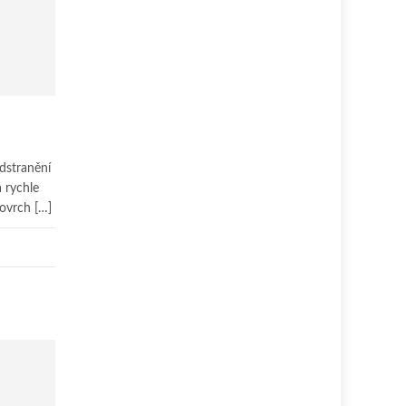
odstranění
 rychle
Povrch […]