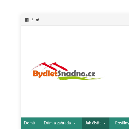
Přeskočit
Domů
Dům a zahrada
Jak čistit
Rostlin
na