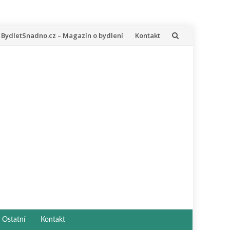
řeskočit
BydletSnadno.cz – Magazín o bydlení
Kontakt
a
bsah
Ostatní
Kontakt