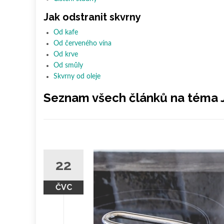
Jak odstranit skvrny
Od kafe
Od červeného vína
Od krve
Od smůly
Skvrny od oleje
Seznam všech článků na téma Ja
22
ČVC