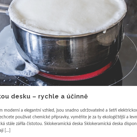
kou desku – rychle a účinně
moderní a elegantní vzhled, jsou snadno udržovatelné a šetří elektrickou
echcete používat chemické přípravky, vyměňte je za ty ekologičtější a levně
ická stále zářila čistotou. Sklokeramická deska Sklokeramická deska dispon
jí […]