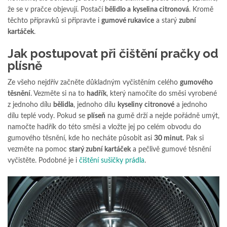
že se v pračce objevují. Postačí
bělidlo a
kyselina citronová
. Kromě
těchto přípravků si připravte i
gumové rukavice
a starý
zubní
kartáček
.
Jak postupovat při čištění pračky od
plísně
Ze všeho nejdřív začněte důkladným vyčistěním celého
gumového
těsnění
. Vezměte si na to
hadřík
, který namočíte do směsi vyrobené
z jednoho dílu
bělidla
, jednoho dílu
kyseliny
citronové
a jednoho
dílu teplé vody. Pokud se
plíseň
na gumě drží a nejde pořádně umýt,
namočte hadřík do této směsi a vložte jej po celém obvodu do
gumového těsnění, kde ho necháte působit asi
30 minut.
Pak si
vezměte na pomoc
starý zubní kartáček
a pečlivě gumové těsnění
vyčistěte. Podobné je i
čištění sušičky prádla
.