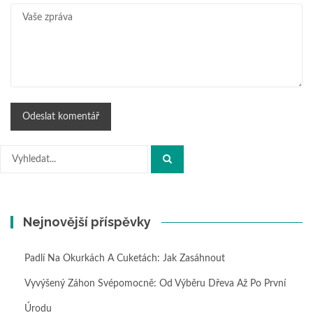
Hledat:
Nejnovější příspěvky
Padlí Na Okurkách A Cuketách: Jak Zasáhnout
Vyvýšený Záhon Svépomocně: Od Výběru Dřeva Až Po První
Úrodu