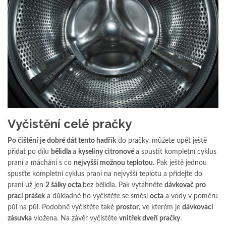
Vyčistění celé pračky
Po čištění je dobré dát tento hadřík
do pračky, můžete opět ještě
přidat po dílu
bělidla
a
kyseliny citronové
a spustit kompletní cyklus
praní a máchání s co
nejvyšší možnou teplotou
. Pak ještě jednou
spusťte kompletní cyklus praní na nejvyšší teplotu a přidejte do
praní už jen
2 šálky octa
bez bělidla. Pak vytáhněte
dávkovač pro
prací prášek
a důkladně ho vyčistěte se směsí
octa
a vody v poměru
půl na půl. Podobně vyčistěte také
prostor
, ve kterém je
dávkovací
zásuvka
vložena. Na závěr vyčistěte
vnitřek dveří pračky
.