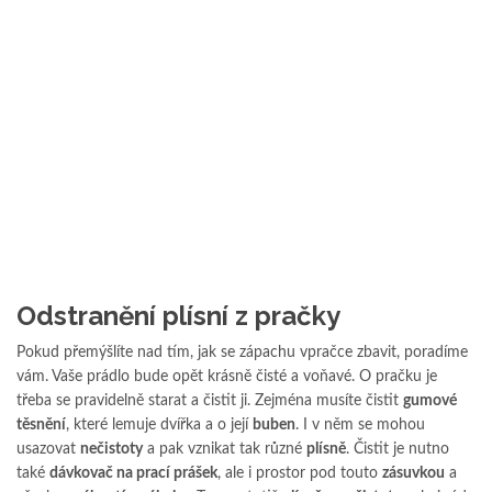
Odstranění plísní z pračky
Pokud přemýšlíte nad tím, jak se zápachu vpračce zbavit, poradíme
vám. Vaše prádlo bude opět krásně čisté a voňavé. O pračku je
třeba se pravidelně starat a čistit ji. Zejména musíte čistit
gumové
těsnění
, které lemuje dvířka a o její
buben
. I v něm se mohou
usazovat
nečistoty
a pak vznikat tak různé
plísně
. Čistit je nutno
také
dávkovač na prací prášek
, ale i prostor pod touto
zásuvkou
a