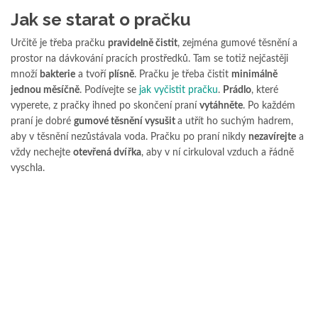
Jak se starat o pračku
Určitě je třeba pračku
pravidelně čistit
, zejména gumové těsnění a
prostor na dávkování pracích prostředků. Tam se totiž nejčastěji
množí
bakterie
a tvoří
plísně
. Pračku je třeba čistit
minimálně
jednou měsíčně
. Podívejte se
jak vyčistit pračku
.
Prádlo
, které
vyperete, z pračky ihned po skončení praní
vytáhněte
. Po každém
praní je dobré
gumové těsnění vysušit
a utřít ho suchým hadrem,
aby v těsnění nezůstávala voda. Pračku po praní nikdy
nezavírejte
a
vždy nechejte
otevřená dvířka
, aby v ní cirkuloval vzduch a řádně
vyschla.