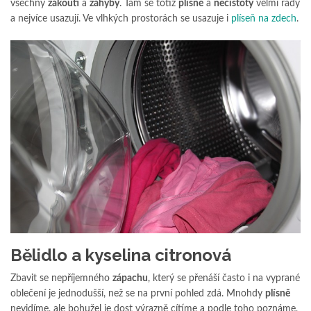
všechny
zákoutí
a
záhyby
. Tam se totiž
plísně
a
nečistoty
velmi rády
a nejvíce usazují. Ve vlhkých prostorách se usazuje i
plíseň na zdech
.
Bělidlo a kyselina citronová
Zbavit se nepříjemného
zápachu
, který se přenáší často i na vyprané
oblečení je jednodušší, než se na první pohled zdá. Mnohdy
plísně
nevidíme, ale bohužel je dost výrazně cítíme a podle toho poznáme,