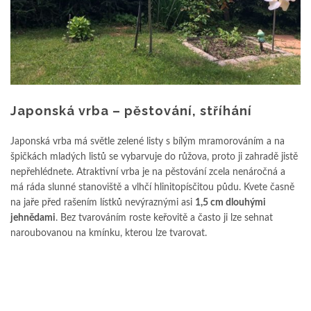
Japonská vrba – pěstování, stříhání
Japonská vrba má světle zelené listy s bílým mramorováním a na
špičkách mladých listů se vybarvuje do růžova, proto ji zahradě jistě
nepřehlédnete. Atraktivní vrba je na pěstování zcela nenáročná a
má ráda slunné stanoviště a vlhčí hlinitopísčitou půdu. Kvete časně
na jaře před rašením lístků nevýraznými asi
1,5 cm dlouhými
jehnědami
. Bez tvarováním roste keřovitě a často ji lze sehnat
naroubovanou na kmínku, kterou lze tvarovat.