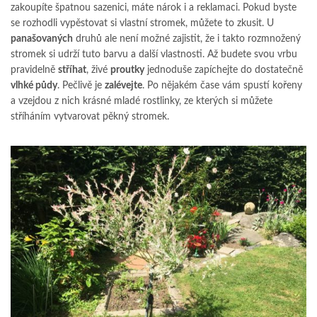
zakoupíte špatnou sazenici, máte nárok i a reklamaci. Pokud byste
se rozhodli vypěstovat si vlastní stromek, můžete to zkusit. U
panašovaných
druhů ale není možné zajistit, že i takto rozmnožený
stromek si udrží tuto barvu a další vlastnosti. Až budete svou vrbu
pravidelně
stříhat
, živé
proutky
jednoduše zapíchejte do dostatečně
vlhké půdy
. Pečlivě je
zalévejte
. Po nějakém čase vám spustí kořeny
a vzejdou z nich krásné mladé rostlinky, ze kterých si můžete
stříháním vytvarovat pěkný stromek.