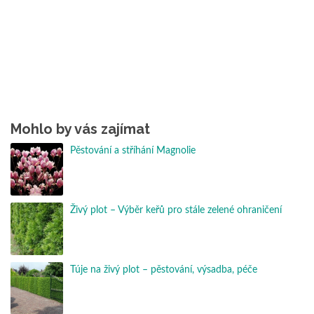
Mohlo by vás zajímat
Pěstování a stříhání Magnolie
Živý plot – Výběr keřů pro stále zelené ohraničení
Túje na živý plot – pěstování, výsadba, péče