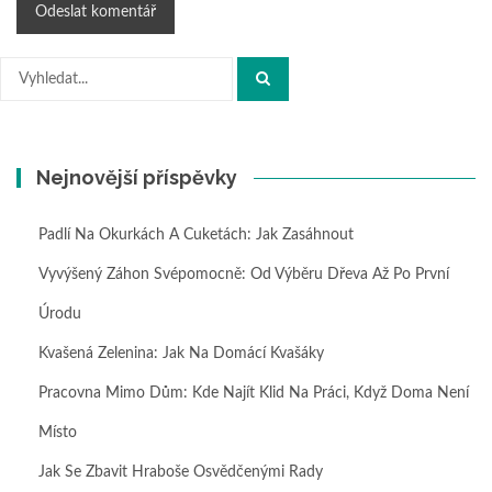
Hledat:
Nejnovější příspěvky
Padlí Na Okurkách A Cuketách: Jak Zasáhnout
Vyvýšený Záhon Svépomocně: Od Výběru Dřeva Až Po První
Úrodu
Kvašená Zelenina: Jak Na Domácí Kvašáky
Pracovna Mimo Dům: Kde Najít Klid Na Práci, Když Doma Není
Místo
Jak Se Zbavit Hraboše Osvědčenými Rady