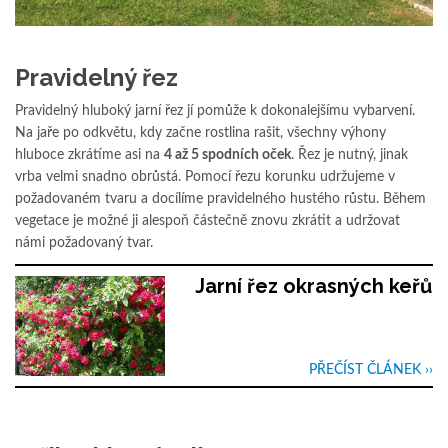
Pravidelný řez
Pravidelný hluboký jarní řez jí pomůže k dokonalejšímu vybarvení.
Na jaře po odkvětu, kdy začne rostlina rašit, všechny výhony
hluboce zkrátíme asi na
4 až 5 spodních oček
. Řez je nutný, jinak
vrba velmi snadno obrůstá. Pomocí řezu korunku udržujeme v
požadovaném tvaru a docílíme pravidelného hustého růstu. Během
vegetace je možné ji alespoň částečně znovu zkrátit a udržovat
námi požadovaný tvar.
Jarní řez okrasných keřů
PŘEČÍST ČLÁNEK ››