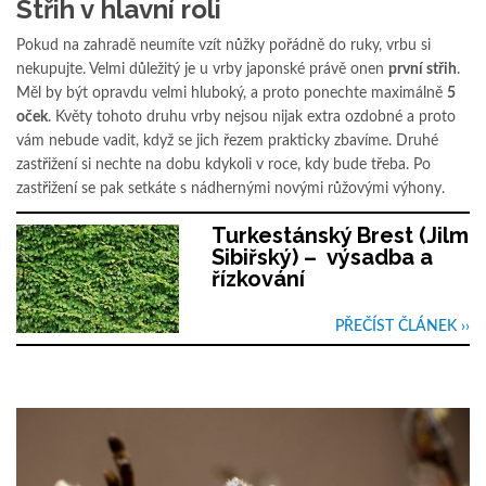
Střih v hlavní roli
Pokud na zahradě neumíte vzít nůžky pořádně do ruky, vrbu si
nekupujte. Velmi důležitý je u vrby japonské právě onen
první střih
.
Měl by být opravdu velmi hluboký, a proto ponechte maximálně
5
oček
. Květy tohoto druhu vrby nejsou nijak extra ozdobné a proto
vám nebude vadit, když se jich řezem prakticky zbavíme. Druhé
zastřižení si nechte na dobu kdykoli v roce, kdy bude třeba. Po
zastřižení se pak setkáte s nádhernými novými růžovými výhony.
Turkestánský Brest (Jilm
Sibiřský) – výsadba a
řízkování
PŘEČÍST ČLÁNEK ››