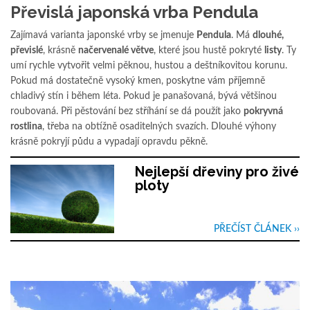
Převislá japonská vrba Pendula
Zajímavá varianta japonské vrby se jmenuje
Pendula
. Má
dlouhé,
převislé
, krásně
načervenalé větve
, které jsou hustě pokryté
listy
. Ty
umí rychle vytvořit velmi pěknou, hustou a deštníkovitou korunu.
Pokud má dostatečně vysoký kmen, poskytne vám příjemně
chladivý stín i během léta. Pokud je panašovaná, bývá většinou
roubovaná. Při pěstování bez stříhání se dá použít jako
pokryvná
rostlina
, třeba na obtížně osaditelných svazích. Dlouhé výhony
krásně pokryjí půdu a vypadají opravdu pěkně.
Nejlepší dřeviny pro živé
ploty
PŘEČÍST ČLÁNEK ››