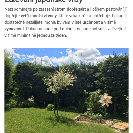
Nezapomínejte po zasazení strom
dobře zalít
a i během pěstování jí
dopřejte
větší množství vody
, které vrba k růstu potřebuje. Pokud ji
dostatečně nezalijete, mohla by vám v létě
uschnout
a v zimě
vymrznout
. Pokud nebude pod nulou a nebude ani sníh, zalévejte ji i
v zimě minimálně
jednou za týden
.