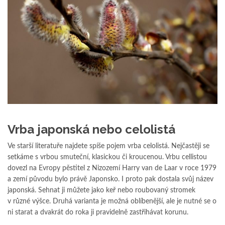
Vrba japonská nebo celolistá
Ve starší literatuře najdete spíše pojem vrba celolistá. Nejčastěji se
setkáme s vrbou smuteční, klasickou či kroucenou. Vrbu cellistou
dovezl na Evropy pěstitel z Nizozemí Harry van de Laar v roce 1979
a zemí původu bylo právě Japonsko. I proto pak dostala svůj název
japonská. Sehnat ji můžete jako keř nebo roubovaný stromek
v různé výšce. Druhá varianta je možná oblíbenější, ale je nutné se o
ni starat a dvakrát do roka ji pravidelně zastřihávat korunu.