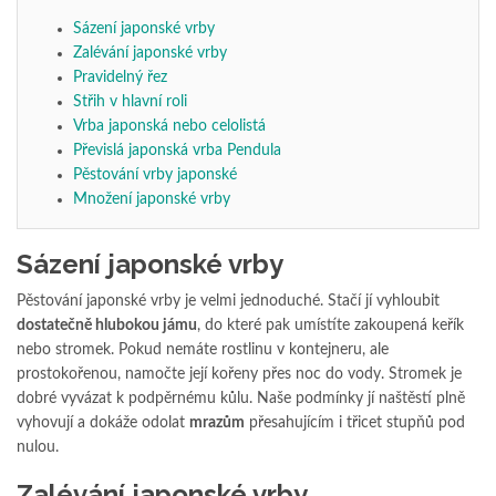
Sázení japonské vrby
Zalévání japonské vrby
Pravidelný řez
Střih v hlavní roli
Vrba japonská nebo celolistá
Převislá japonská vrba Pendula
Pěstování vrby japonské
Množení japonské vrby
Sázení japonské vrby
Pěstování japonské vrby je velmi jednoduché. Stačí jí vyhloubit
dostatečně hlubokou jámu
, do které pak umístíte zakoupená keřík
nebo stromek. Pokud nemáte rostlinu v kontejneru, ale
prostokořenou, namočte její kořeny přes noc do vody. Stromek je
dobré vyvázat k podpěrnému kůlu. Naše podmínky jí naštěstí plně
vyhovují a dokáže odolat
mrazům
přesahujícím i třicet stupňů pod
nulou.
Zalévání japonské vrby