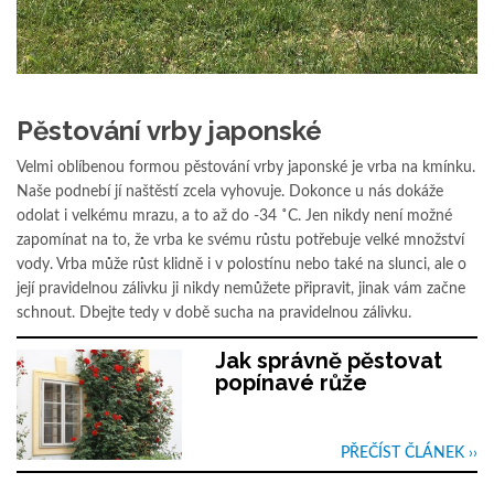
Pěstování vrby japonské
Velmi oblíbenou formou pěstování vrby japonské je vrba na kmínku.
Naše podnebí jí naštěstí zcela vyhovuje. Dokonce u nás dokáže
odolat i velkému mrazu, a to až do -34 ˚C. Jen nikdy není možné
zapomínat na to, že vrba ke svému růstu potřebuje velké množství
vody. Vrba může růst klidně i v polostínu nebo také na slunci, ale o
její pravidelnou zálivku ji nikdy nemůžete připravit, jinak vám začne
schnout. Dbejte tedy v době sucha na pravidelnou zálivku.
Jak správně pěstovat
popínavé růže
PŘEČÍST ČLÁNEK ››