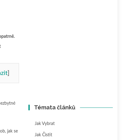
opatrně.
t
zit
]
 nezbytné
Témata článků
Jak Vybrat
ob, jak se
Jak Čistit