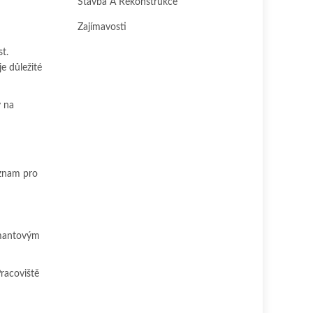
Stavba A Rekonstrukce
Zajímavosti
t.
je důležité
y na
ýznam pro
amantovým
Pracoviště