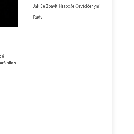
Jak Se Zbavit Hraboše Osvědčenými
Rady
ždé
rá pila s