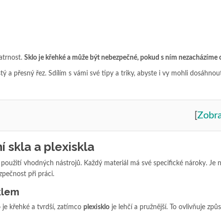
patrnost.
Sklo je křehké a může být nebezpečné, pokud s ním nezacházíme 
ý a přesný řez. Sdílím s vámi své tipy a triky, abyste i vy mohli dosáhnou
[
Zobra
í skla a plexiskla
 a použití vhodných nástrojů. Každý materiál má své specifické nároky. Je
zpečnost při práci.
klem
o
je křehké a tvrdší, zatímco
plexisklo
je lehčí a pružnější. To ovlivňuje způs