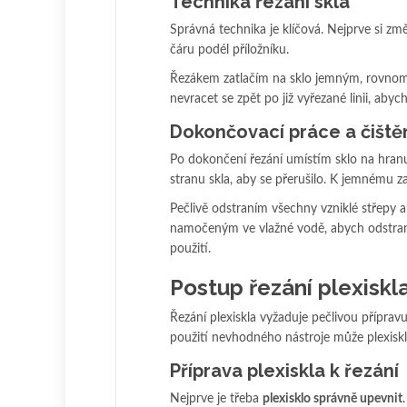
Technika řezání skla
Správná technika je klíčová. Nejprve si zm
čáru podél příložníku.
Řezákem zatlačím na sklo jemným, rovnomě
nevracet se zpět po již vyřezané linii, a
Dokončovací práce a čiště
Po dokončení řezání umístím sklo na hranu 
stranu skla, aby se přerušilo. K jemnému za
Pečlivě odstraním všechny vzniklé střepy 
namočeným ve vlažné vodě, abych odstranil
použití.
Postup řezání plexiskl
Řezání plexiskla vyžaduje pečlivou přípra
použití nevhodného nástroje může plexiskl
Příprava plexiskla k řezání
Nejprve je třeba
plexisklo správně upevnit