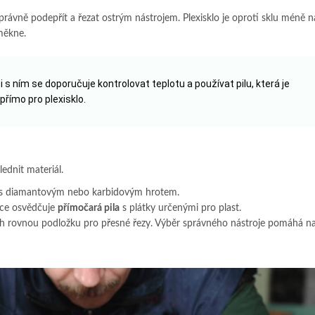
správně podepřít a řezat ostrým nástrojem. Plexisklo je oproti sklu méně 
 měkne.
ci s ním se doporučuje kontrolovat teplotu a používat pilu, která je
přímo pro plexisklo.
lednit materiál.
s diamantovým nebo karbidovým hrotem.
íce osvědčuje
přímočará pila
s plátky určenými pro plast.
sah rovnou podložku pro přesné řezy. Výběr správného nástroje pomáhá na