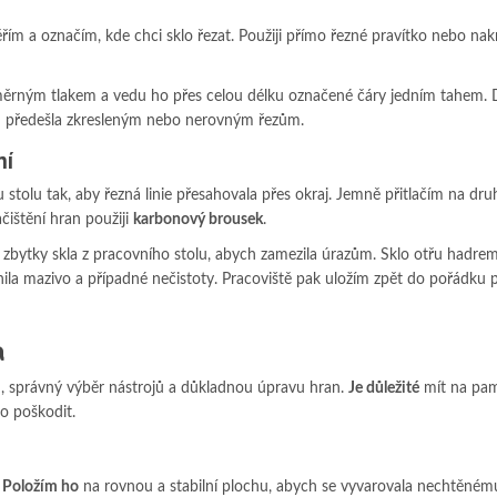
ěřím a označím, kde chci sklo řezat. Použiji přímo řezné pravítko nebo nak
rným tlakem a vedu ho přes celou délku označené čáry jedním tahem. D
bych předešla zkresleným nebo nerovným řezům.
ní
stolu tak, aby řezná linie přesahovala přes okraj. Jemně přitlačím na dr
čištění hran použiji
karbonový brousek
.
a zbytky skla z pracovního stolu, abych zamezila úrazům. Sklo otřu hadre
a mazivo a případné nečistoty. Pracoviště pak uložím zpět do pořádku p
a
vu, správný výběr nástrojů a důkladnou úpravu hran.
Je důležité
mít na pam
o poškodit.
.
Položím ho
na rovnou a stabilní plochu, abych se vyvarovala nechtěné