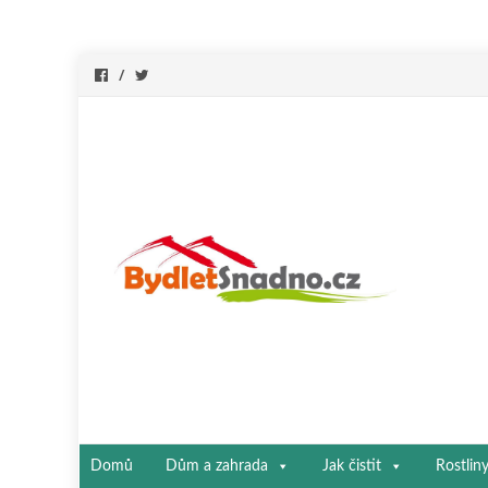
Přeskočit
Domů
Dům a zahrada
Jak čistit
Rostlin
na