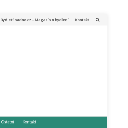
řeskočit
BydletSnadno.cz – Magazín o bydlení
Kontakt
a
bsah
Ostatní
Kontakt