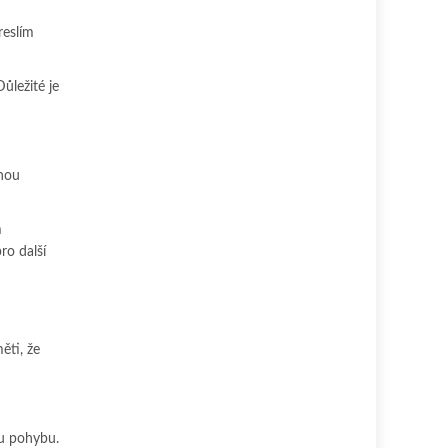
reslím
ůležité je
uhou
m
ro další
ěti, že
mu pohybu.