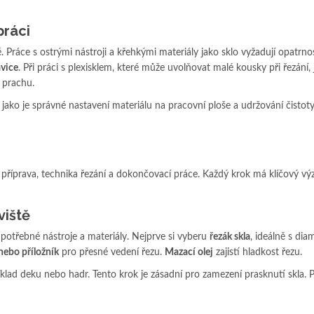
práci
Práce s ostrými nástroji a křehkými materiály jako sklo vyžadují opatrnos
vice
. Při práci s plexisklem, které může uvolňovat malé kousky při řezání, 
 prachu.
, jako je správné nastavení materiálu na pracovní ploše a udržování čistot
á příprava, technika řezání a dokončovací práce. Každý krok má klíčový v
viště
 potřebné nástroje a materiály. Nejprve si vyberu
řezák skla
, ideálně s di
nebo příložník
pro přesné vedení řezu.
Mazací olej
zajistí hladkost řezu.
klad deku nebo hadr. Tento krok je zásadní pro zamezení prasknutí skla. 