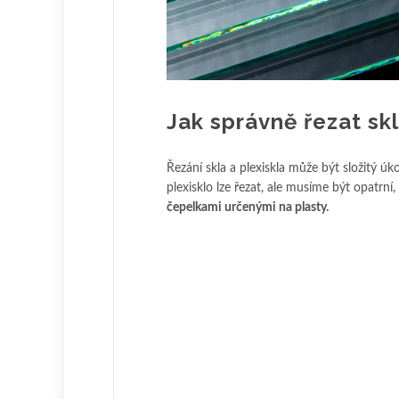
Jak správně řezat sk
Řezání skla a plexiskla může být složitý ú
plexisklo lze řezat, ale musíme být opatrn
čepelkami určenými na plasty.