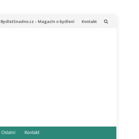
řeskočit
BydletSnadno.cz – Magazín o bydlení
Kontakt
a
bsah
Ostatní
Kontakt