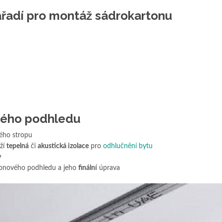
ářadí pro montáž sádrokartonu
vého podhledu
ého stropu
ží
tepelná
či
akustická izolace
pro
odhlučnění bytu
y
onového podhledu a jeho
finální
úprava