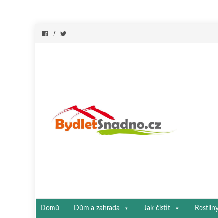
Přeskočit
Domů
Dům a zahrada
Jak čistit
Rostlin
na