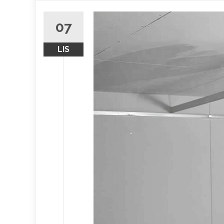
obsah
07
LIS