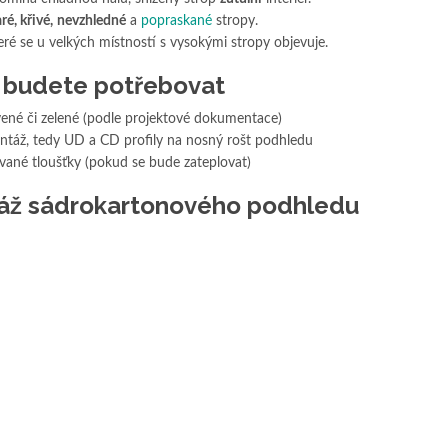
ré, křivé,
nevzhledné
a
popraskané
stropy.
teré se u velkých místností s vysokými stropy objevuje.
l budete potřebovat
vené či zelené (podle projektové dokumentace)
ntáž, tedy UD a CD profily na nosný rošt podhledu
ované tloušťky (pokud se bude zateplovat)
táž sádrokartonového podhledu