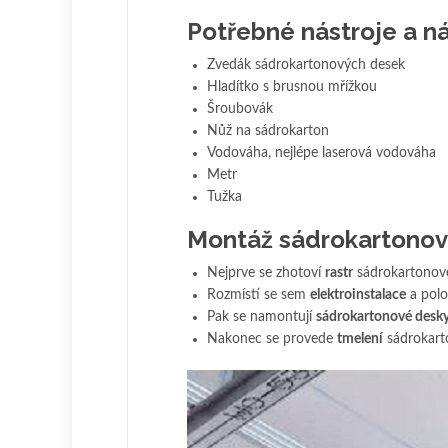
Potřebné nástroje a n
Zvedák sádrokartonových desek
Hladítko s brusnou mřížkou
Šroubovák
Nůž na sádrokarton
Vodováha, nejlépe laserová vodováha
Metr
Tužka
Montáž sádrokartono
Nejprve se zhotoví
rastr
sádrokartonov
Rozmístí se sem
elektroinstalace
a polo
Pak se namontují
sádrokartonové desk
Nakonec se provede
tmelení
sádrokart