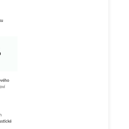
ku
m
0
ového
oví
h
ustické