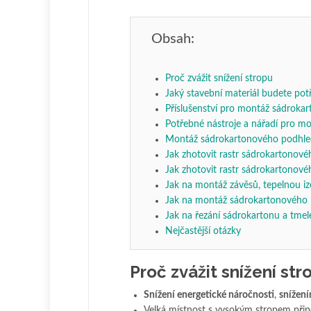
Obsah:
Proč zvážit snížení stropu
Jaký stavební materiál budete pot
Příslušenství pro montáž sádroka
Potřebné nástroje a nářadí pro m
Montáž sádrokartonového podhl
Jak zhotovit rastr sádrokartonové
Jak zhotovit rastr sádrokartonové
Jak na montáž závěsů, tepelnou izol
Jak na montáž sádrokartonového
Jak na řezání sádrokartonu a tmel
Nejčastější otázky
Proč zvážit snížení str
Snížení energetické náročnosti
,
snížen
Velká místnost s vysokým stropem přip