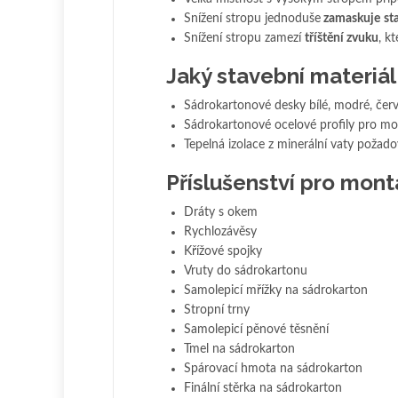
Snížení stropu jednoduše
zamaskuje
sta
Snížení stropu zamezí
tříštění zvuku
, k
Jaký stavební materiá
Sádrokartonové desky bílé, modré, čer
Sádrokartonové ocelové profily pro mo
Tepelná izolace z minerální vaty požad
Příslušenství pro mon
Dráty s okem
Rychlozávěsy
Křížové spojky
Vruty do sádrokartonu
Samolepicí mřížky na sádrokarton
Stropní trny
Samolepicí pěnové těsnění
Tmel na sádrokarton
Spárovací hmota na sádrokarton
Finální stěrka na sádrokarton