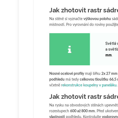
Jak zhotovit rastr sá
Na stěně si vyznačte
výškovou polohu
sád
místnosti. Pro vyrovnání do roviny použijt
Světlá 
a světl
mm
.
Nosné ocelové profily
mají šířku
2x 27 mm
podhledu
má tedy
celkovou tloušťku
66,5
včetně
rekonstrukce koupelny v paneláku
.
Jak zhotovit rastr sá
Na rysku na obvodových stěnách upevnět
rozestupech
600 až 800 mm
. Před ukotven
vlastnosti
podhledu. Kontrolujte
vodorovn