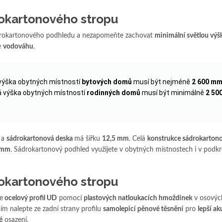
drokartonového stropu
rokartonového podhledu a nezapomeňte zachovat
minimální světlou výš
e
vodováhu
.
výška obytných místností
bytových domů
musí být nejméně
2 600 m
á výška obytných místností
rodinných domů
musí být minimálně
2 50
a
sádrokartonová deska
má šířku
12,5 mm
. Celá
konstrukce sádrokarton
 mm
. Sádrokartonový podhled využijete v obytných místnostech i v podkr
drokartonového stropu
e
ocelový profil UD
pomocí
plastových natloukacích hmoždinek
v osovýc
ím nalepte ze zadní strany profilu
samolepicí pěnové těsnění
pro
lepší ak
é
osazení.