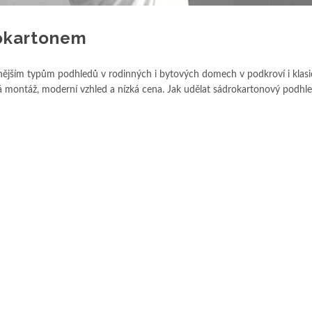
ádrokartonem
enějším typům podhledů v rodinných i bytových domech v podkroví i klas
 montáž, moderní vzhled a nízká cena. Jak udělat sádrokartonový podhle