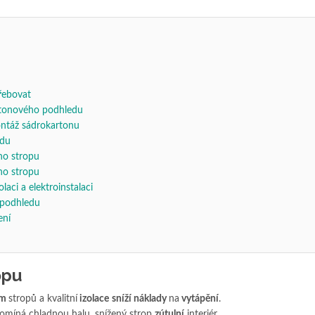
řebovat
rtonového podhledu
ontáž sádrokartonu
edu
ho stropu
ho stropu
aci a elektroinstalaci
 podhledu
ení
opu
ím
stropů a kvalitní
izolace
sníží náklady
na
vytápění
.
omíná chladnou halu, snížený strop
zútulní
interiér.