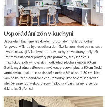
Uspořádání zón v kuchyni
Uspořádání kuchyně
je základem proto, aby mohla pohodlně
fungovat
. Měla by být rozdělena do několika
zón
, které pak na sebe
plynule navazují. V kuchyni pro praváka by z levé strany měly být
umístěny
skladovací prostory
pro potraviny
, tedy lednice s
mrazničkou, potravinová skříň,
odkládací plocha
alespoň
60 cm
široká,
mycí zóna
s dřezem a myčkou,
pracovní plocha 90 cm
široká,
varná deska
a nakonec
odkládací plocha
o šíři alespoň
60 cm
, která
vám poslouží při odložení plechu z trouby i konečném servírování
jídel. Se sníženou výškou pracovní plochy v části varného centra
získáte lepší přehled.