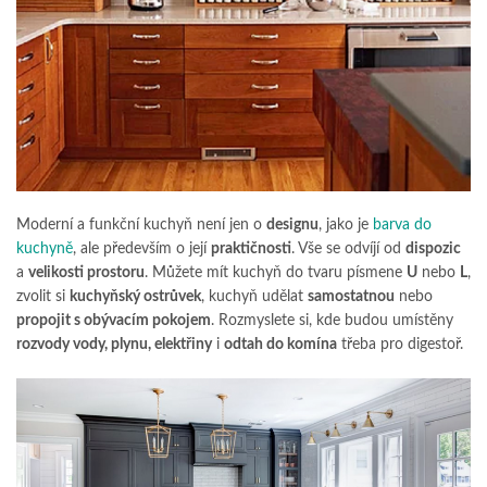
Moderní a funkční kuchyň není jen o
designu
, jako je
barva do
kuchyně
, ale především o její
praktičnosti
. Vše se odvíjí od
dispozic
a
velikosti prostoru
. Můžete mít kuchyň do tvaru písmene
U
nebo
L
,
zvolit si
kuchyňský ostrůvek
, kuchyň udělat
samostatnou
nebo
propojit s obývacím pokojem
. Rozmyslete si, kde budou umístěny
rozvody vody, plynu, elektřiny
i
odtah do komína
třeba pro digestoř.