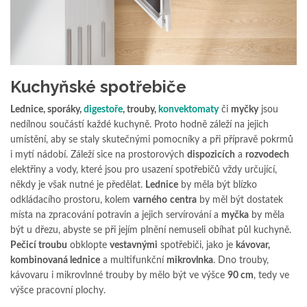
Kuchyňské spotřebiče
Lednice, sporáky,
digestoře
, trouby,
konvektomaty
či
myčky
jsou
nedílnou součástí každé kuchyně. Proto hodně záleží na jejich
umístění, aby se staly skutečnými pomocníky a při přípravě pokrmů
i mytí nádobí. Záleží sice na prostorových
dispozicích
a
rozvodech
elektřiny a vody, které jsou pro usazení spotřebičů vždy určující,
někdy je však nutné je předělat.
Lednice
by měla být blízko
odkládacího prostoru, kolem
varného
centra
by měl být dostatek
místa na zpracování potravin a jejich servírování a
myčka
by měla
být u dřezu, abyste se při jejím plnění nemuseli obíhat půl kuchyně.
Pečicí troubu
obklopte
vestavnými
spotřebiči, jako je
kávovar,
kombinovaná lednice
a multifunkční
mikrovlnka
. Dno trouby,
kávovaru i mikrovlnné trouby by mělo být ve výšce
90 cm
, tedy ve
výšce pracovní plochy.