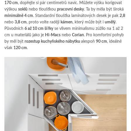
170 cm
, dopřejte si pár centimetrů navíc. Můžete výšku korigovat
výškou
soklů
nebo tloušťkou
pracovní desky
. Ta by měla být široká
minimálně 4 cm
. Standardní tloušťka laminátových desek je pak
2,8
nebo
3,8 cm
, proto volte raději
kámen
, který může být i
umělý
.
Původních
6 až 10 cm šířky
se vlivem minimalismu zúžilo na 1 až 2
cm u materiálů jako je
Hi-Macs
nebo
Corian
. Pro komfortní pohyb
by měl být
rozestup kuchyňského nábytku
alespoň
90 cm
, ideálně
však
120 cm
.