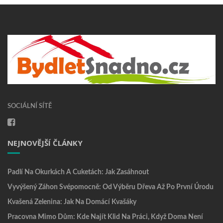
SOCIÁLNÍ SÍTĚ
NEJNOVĚJŠÍ ČLÁNKY
Padlí Na Okurkách A Cuketách: Jak Zasáhnout
Vyvýšený Záhon Svépomocně: Od Výběru Dřeva Až Po První Úrodu
Kvašená Zelenina: Jak Na Domácí Kvašáky
Pracovna Mimo Dům: Kde Najít Klid Na Práci, Když Doma Není