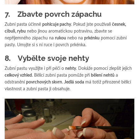
7. Zbavte povrch zápachu
Zubní pasta účinně
pohlcuje pachy
. Pokud jste používali
česnek,
cibuli, rybu
nebo jinou aromatickou potravinu, zbavte se
nepříjemného zápachu na
rukou
nebo na
prkénku
pomocí zubní
pasty. Umyjte si s ní ruce i povrch prkénka.
8. Vybělte svoje nehty
Zubní pastu využijte i při péči o
nehty
. Dokáže pomoci zlepšit jejich
celkový vzhled
. Bělicí zubní pasta pomůže při
bělení nehtů
a
odstranění
povrchových skvrn
.
Jedlá
soda
má totiž přirozené bělicí
vlastnost a zubní pasta ji obsahuje.