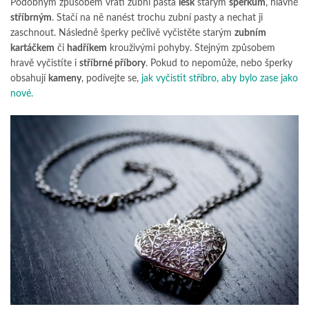
Podobným způsobem vrátí zubní pasta
lesk
starým
šperkům
, hlavně
stříbrným
. Stačí na ně nanést trochu zubní pasty a nechat ji
zaschnout. Následně šperky pečlivě vyčistěte starým
zubním
kartáčkem
či
hadříkem
krouživými pohyby. Stejným způsobem
hravě vyčistíte i
stříbrné příbory
. Pokud to nepomůže, nebo šperky
obsahují
kameny
, podívejte se,
jak vyčistit stříbro, aby bylo zase jako
nové.