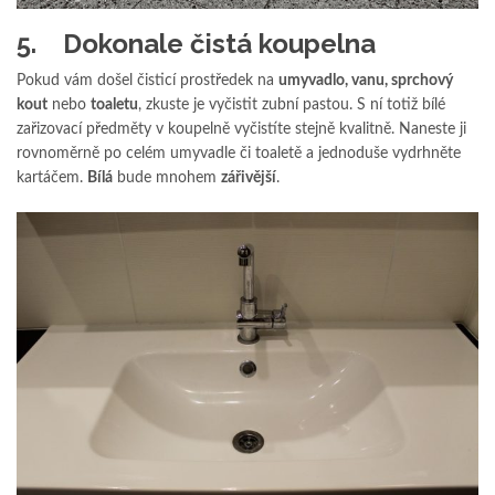
5. Dokonale čistá koupelna
Pokud vám došel čisticí prostředek na
umyvadlo, vanu, sprchový
kout
nebo
toaletu
, zkuste je vyčistit zubní pastou. S ní totiž bílé
zařizovací předměty v koupelně vyčistíte stejně kvalitně. Naneste ji
rovnoměrně po celém umyvadle či toaletě a jednoduše vydrhněte
kartáčem.
Bílá
bude mnohem
zářivější
.