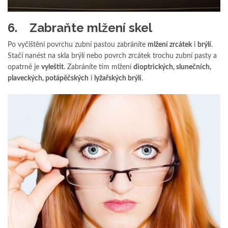
6. Zabraňte mlžení skel
Po vyčištění povrchu zubní pastou zabráníte
mlžení zrcátek
i
brýlí
.
Stačí nanést na skla brýlí nebo povrch zrcátek trochu zubní pasty a
opatrně je
vyleštit
. Zabráníte tím mlžení
dioptrických, slunečních,
plaveckých, potápěčských
i
lyžařských brýlí
.