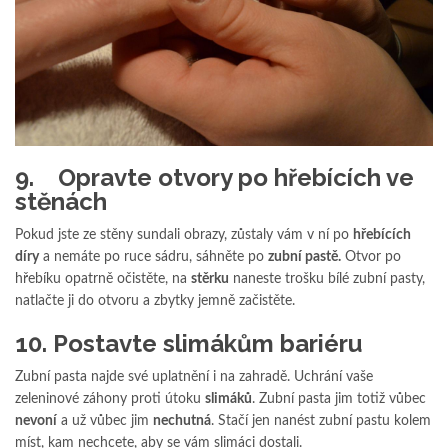
9. Opravte otvory po hřebících ve
stěnách
Pokud jste ze stěny sundali obrazy, zůstaly vám v ní po
hřebících
díry
a nemáte po ruce sádru, sáhněte po
zubní pastě.
Otvor po
hřebíku opatrně očistěte, na
stěrku
naneste trošku bílé zubní pasty,
natlačte ji do otvoru a zbytky jemně začistěte.
10. Postavte slimákům bariéru
Zubní pasta najde své uplatnění i na zahradě. Uchrání vaše
zeleninové záhony proti útoku
slimáků
. Zubní pasta jim totiž vůbec
nevoní
a už vůbec jim
nechutná
. Stačí jen nanést zubní pastu kolem
míst, kam nechcete, aby se vám slimáci dostali.