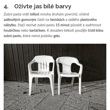
4. Oživte jas bílé barvy
Zubní pasta vrátí
bělost
mnoha druhům povrchů, včetně
zažloutlých
gumovým
částí na
teniskách
a zašlého
plastového
nábytku
. Stačí nechat zubní pastu
15 minut
působit a vydrhnout
houbičkou
nebo
kartáčkem
. K dosažení bělosti použijte
čistě bílou
zubní pastu
, která nemá podobu
gelu
.