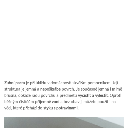
Zubní pasta
je při úklidu v domácnosti skvělým pomocníkem. Její
struktura je jemná a
nepoškrábe
povrch. Je současně jemná i mírně
brusná, dokáže řadu povrchů a předmětů
vyčistit
a
vyleštit
. Oproti
běžným čističům
příjemně voní
a bez obav ji můžete použít i na
věci, které přichází do
styku s potravinami
.