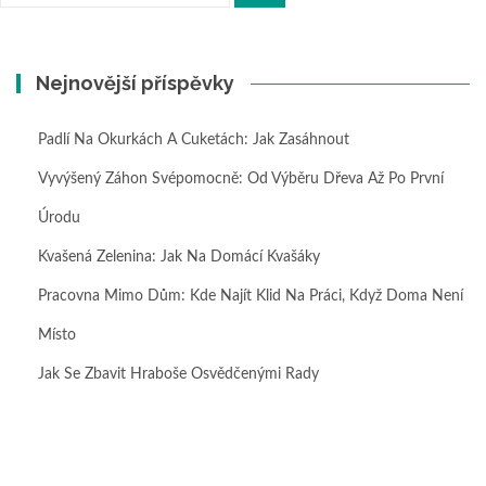
Nejnovější příspěvky
Padlí Na Okurkách A Cuketách: Jak Zasáhnout
Vyvýšený Záhon Svépomocně: Od Výběru Dřeva Až Po První
Úrodu
Kvašená Zelenina: Jak Na Domácí Kvašáky
Pracovna Mimo Dům: Kde Najít Klid Na Práci, Když Doma Není
Místo
Jak Se Zbavit Hraboše Osvědčenými Rady