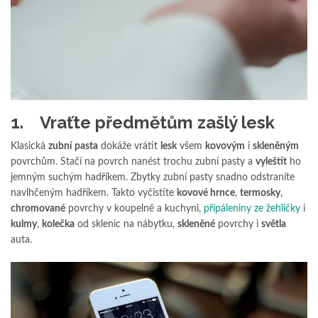
1. Vraťte předmětům zašlý lesk
Klasická
zubní pasta
dokáže vrátit
lesk
všem
kovovým
i
skleněným
povrchům. Stačí na povrch nanést trochu zubní pasty a
vyleštit
ho
jemným suchým hadříkem. Zbytky zubní pasty snadno odstraníte
navlhčeným hadříkem. Takto vyčistíte
kovové hrnce
,
termosky
,
chromované
povrchy v koupelně a kuchyni,
připáleniny ze žehličky
i
kulmy
,
kolečka
od sklenic na nábytku,
skleněné
povrchy i
světla
auta.