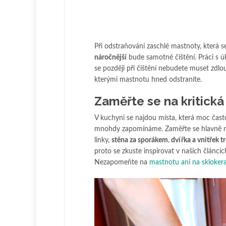
Při odstraňování zaschlé mastnoty, která s
náročnější
bude samotné čištění. Práci s ú
se později při čištění nebudete muset zdlo
kterými mastnotu hned odstraníte.
Zaměřte se na kritická
V kuchyni se najdou místa, která moc často
mnohdy zapomínáme. Zaměřte se hlavně 
linky,
stěna za sporákem
,
dvířka a vnitřek t
proto se zkuste inspirovat v našich článcíc
Nezapomeňte na
mastnotu ani na skloker