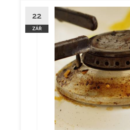
obsah
22
ZÁŘ