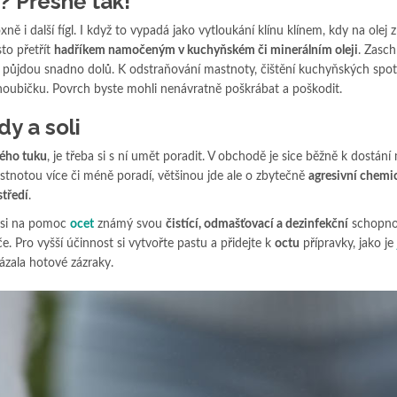
 Přesně tak!
ně i další fígl. I když to vypadá jako vytloukání klínu klínem, kdy na olej
sto přetřít
hadříkem namočeným v kuchyňském či minerálním oleji
. Zasc
 půjdou snadno dolů. K odstraňování mastnoty, čištění kuchyňských spot
oubičku. Povrch byste mohli nenávratně poškrábat a poškodit.
dy a soli
lého tuku
, je třeba si s ní umět poradit. V obchodě je sice běžně k dostán
stnotou více či méně poradí, většinou jde ale o zbytečně
agresivní chemi
středí
.
e si na pomoc
ocet
známý svou
čistící, odmašťovací a dezinfekční
schopnos
e. Pro vyšší účinnost si vytvořte pastu a přidejte k
octu
přípravky, jako je
ázala hotové zázraky.