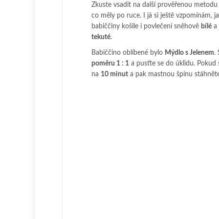
Zkuste vsadit na další prověřenou metodu 
co měly po ruce. I já si ještě vzpomínám, ja
babiččiny košile i povlečení sněhově
bílé
a 
tekuté
.
Babiččino oblíbené bylo
Mýdlo s Jelenem
.
poměru 1 : 1
a pusťte se do úklidu. Pokud 
na
10 minut
a pak mastnou špínu stáhněte