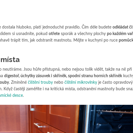
e dostala hluboko, platí jednoduché pravidlo. Čím déle budete
odkládat či
klidem si usnadníte, pokud
otřete
sporák a všechny plochy
po každém vař
uhavě trápit tím, jak odstranit mastnotu. Mějte v kuchyni po ruce
pomůc
 místa
 neutíráme. Jsou hůře přístupná, nebo nejsou tolik vidět, takže na ně při
na
digestoř, úchytky zásuvek i skříněk, spodní stranu horních skříněk
kuch
rouby
. Zmíněné
čištění trouby
nebo
čištění mikrovlnky
je často opravdový 
h. Když častěji zaměříte i na kritická místa, odstranění mastnoty bude snaz
amické desce
.