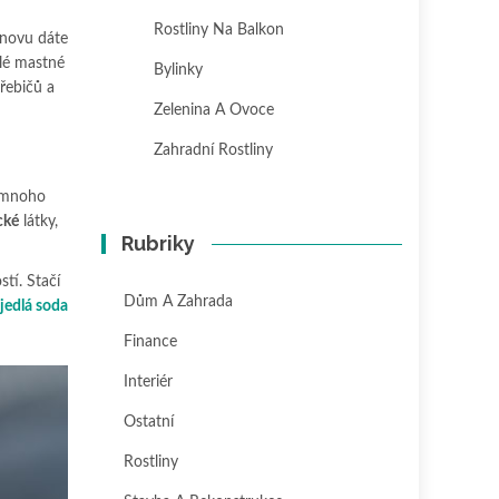
Rostliny Na Balkon
 znovu dáte
hlé mastné
Bylinky
řebičů a
Zelenina A Ovoce
Zahradní Rostliny
í mnoho
cké
látky,
Rubriky
tí. Stačí
Dům A Zahrada
jedlá soda
Finance
Interiér
Ostatní
Rostliny