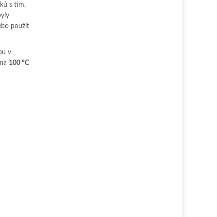
ků s tím,
byly
ebo použít
ou v
 na
100 °C