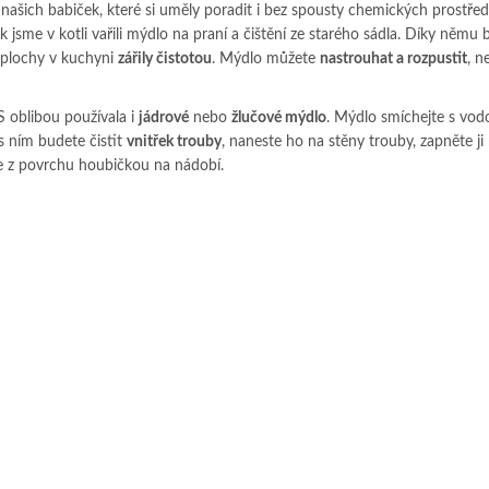
našich babiček, které si uměly poradit i bez spousty chemických prostřed
k jsme v kotli vařili mýdlo na praní a čištění ze starého sádla. Díky němu 
plochy v kuchyni
zářily čistotou
. Mýdlo můžete
nastrouhat a rozpustit
, n
 S oblibou používala i
jádrové
nebo
žlučové mýdlo
. Mýdlo smíchejte s vod
s ním budete čistit
vnitřek trouby
, naneste ho na stěny trouby, zapněte ji
 z povrchu houbičkou na nádobí.