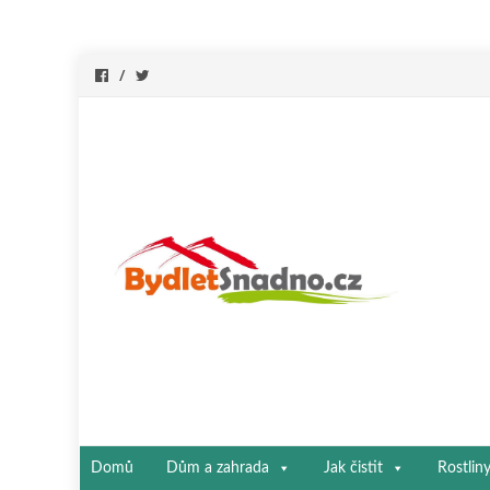
Přeskočit
Domů
Dům a zahrada
Jak čistit
Rostlin
na