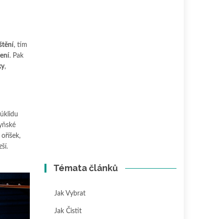
štění
, tím
ení
. Pak
ky
,
 úklidu
yňské
oříšek,
ší.
Témata článků
Jak Vybrat
Jak Čistit