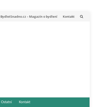
řeskočit
BydletSnadno.cz – Magazín o bydlení
Kontakt
a
bsah
Ostatní
Kontakt