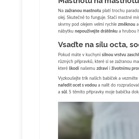
Mastnotu na mastnotu?
Na
zažranou mastnotu
platí trochu paradox
olej. Skutečně to funguje. Stačí mastné mí
skvrny pod olejem velmi rychle
změknou
a
nábytku
nepoužívejte
drátěnku
a hrubou h
Vsaďte na sílu octa, so
Pokud máte v kuchyni
silnou vrstvu
zasch
různých přípravků, které si se zažranou ma
které
škodí
našemu
zdraví
i
životnímu pro
Vyzkoušejte trik našich babiček a vezmět
naředit ocet s vodou
a nalít do rozprašovač
a
sůl
. S těmito přípravky moje babička dok