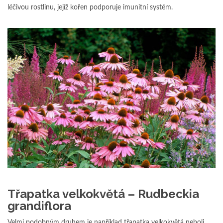
léčivou rostlinu, jejíž kořen podporuje imunitní systém.
Třapatka velkokvětá – Rudbeckia
grandiflora
Velmi podobným druhem je například třapatka velkokvětá neboli