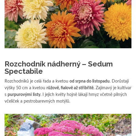
Rozchodník nádherný – Sedum
Spectabile
Rozchodníků je celá řada a kvetou
od srpna do listopadu
. Dorůstají
výšky 50 cm a kvetou
růžově, fialově až stříbřitě
. Zajímavý je kultivar
s
purpurovými listy
. I jejich květy hojně lákají hmyz včetně pilných
včeliček a pestrobarevných motýlů.