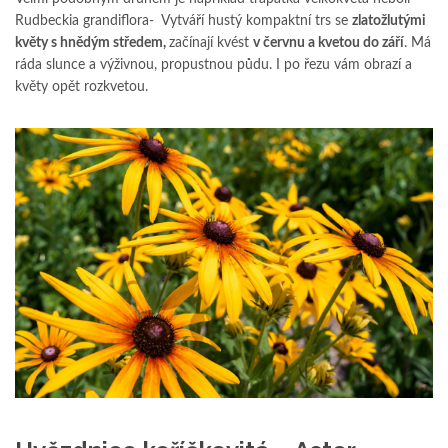
Rudbeckia grandiflora- Vytváří hustý kompaktní trs se
zlatožlutými
květy s hnědým středem,
začínají kvést
v červnu a kvetou do září
. Má
ráda slunce a výživnou, propustnou půdu. I po řezu vám obrazí a
květy opět rozkvetou.