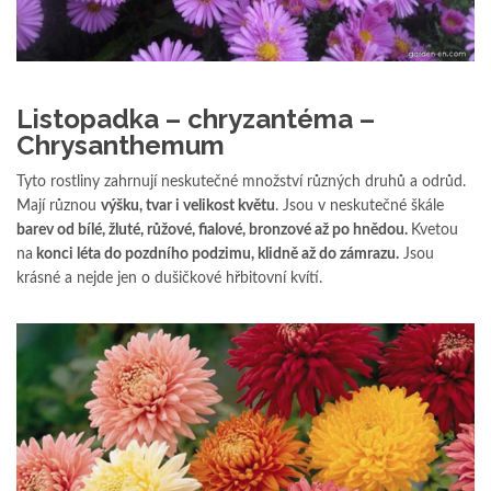
Listopadka – chryzantéma –
Chrysanthemum
Tyto rostliny zahrnují neskutečné množství různých druhů a odrůd.
Mají různou
výšku, tvar i velikost květu
. Jsou v neskutečné škále
barev od bílé, žluté, růžové, fialové, bronzové až po hnědou.
Kvetou
na
konci léta do pozdního podzimu, klidně až do zámrazu.
Jsou
krásné a nejde jen o dušičkové hřbitovní kvítí.