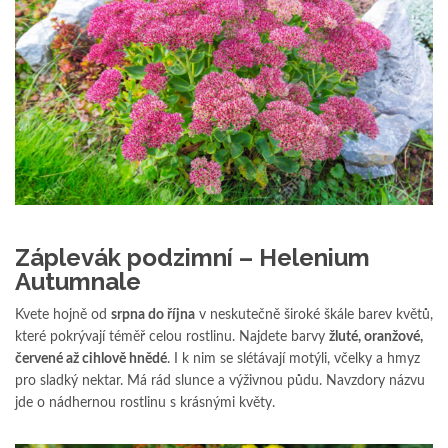
Záplevák podzimní – Helenium
Autumnale
Kvete hojně od
srpna do října
v neskutečně široké škále barev květů,
které pokrývají téměř celou rostlinu. Najdete barvy
žluté, oranžové,
červené až cihlově hnědé
. I k nim se slétávají motýli, včelky a hmyz
pro sladký nektar. Má rád slunce a výživnou půdu. Navzdory názvu
jde o nádhernou rostlinu s krásnými květy.