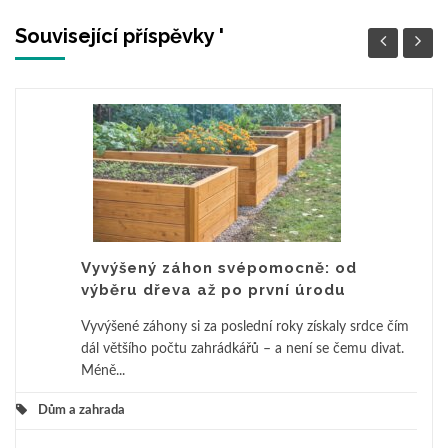
Související příspěvky '
Vyvýšený záhon svépomocně: od
výběru dřeva až po první úrodu
Vyvýšené záhony si za poslední roky získaly srdce čím
dál většího počtu zahrádkářů – a není se čemu divat.
Méně...
Dům a zahrada