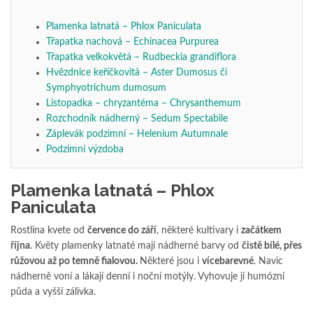
Plamenka latnatá – Phlox Paniculata
Třapatka nachová – Echinacea Purpurea
Třapatka velkokvětá – Rudbeckia grandiflora
Hvězdnice keříčkovitá – Aster Dumosus či
Symphyotrichum dumosum
Listopadka – chryzantéma – Chrysanthemum
Rozchodník nádherný – Sedum Spectabile
Záplevák podzimní – Helenium Autumnale
Podzimní výzdoba
Plamenka latnatá – Phlox
Paniculata
Rostlina kvete od
července do září
, některé kultivary i
začátkem
října
. Květy plamenky latnaté mají nádherné barvy od
čistě bílé, přes
růžovou až po temně fialovou.
Některé jsou i
vícebarevné
. Navíc
nádherně voní a lákají denní i noční motýly. Vyhovuje jí humózní
půda a vyšší zálivka.