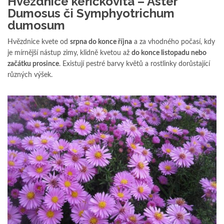
Hvězdnice keříčkovitá – Aster
Dumosus či Symphyotrichum
dumosum
Hvězdnice kvete od
srpna do konce října
a za vhodného počasí, kdy
je mírnější nástup zimy, klidně kvetou až
do konce listopadu nebo
začátku prosince
. Existují pestré barvy květů a rostlinky dorůstající
různých výšek.