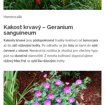
Hemerocallis
Kakost krvavý – Geranium
sanguineum
Kakosty krvavé
jsou
půdopokryvné
trvalky kvetoucí od
konce jara
až do
září
růžovými květy
. Po odkvětu se jim
listy
se barví do
sytě
červené
a
vínové
. Nenáročná rostlina je vhodná pro všechny typy
půd na
slunečné
stanoviště. Z mnoha kultivarů doporučujeme
růžový Max Frei
se
sytě lila růžovými
květy.