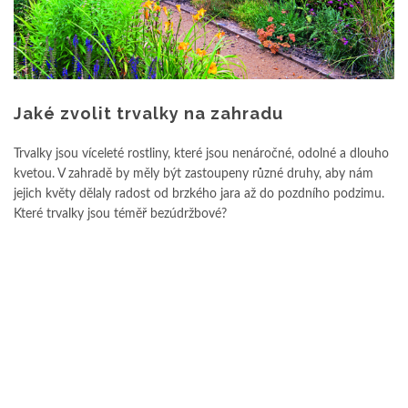
Jaké zvolit trvalky na zahradu
Trvalky jsou víceleté rostliny, které jsou nenáročné, odolné a dlouho
kvetou. V zahradě by měly být zastoupeny různé druhy, aby nám
jejich květy dělaly radost od brzkého jara až do pozdního podzimu.
Které trvalky jsou téměř bezúdržbové?