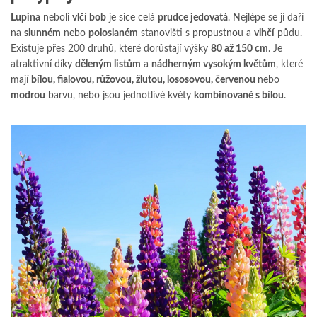
Lupina
neboli
vlčí bob
je sice celá
prudce jedovatá
. Nejlépe se jí daří
na
slunném
nebo
poloslaném
stanovišti s propustnou a
vlhčí
půdu.
Existuje přes 200 druhů, které dorůstají výšky
80 až 150 cm
. Je
atraktivní díky
děleným listům
a
nádherným vysokým květům
, které
mají
bílou, fialovou, růžovou, žlutou, lososovou, červenou
nebo
modrou
barvu, nebo jsou jednotlivé květy
kombinované s bílou
.