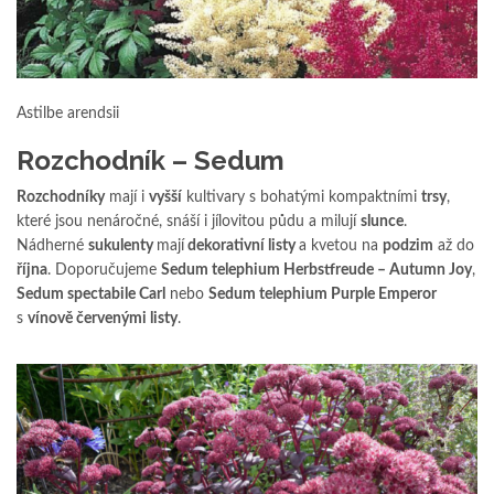
Astilbe arendsii
Rozchodník – Sedum
Rozchodníky
mají i
vyšší
kultivary s bohatými kompaktními
trsy
,
které jsou nenáročné, snáší i jílovitou půdu a milují
slunce
.
Nádherné
sukulenty
mají
dekorativní listy
a kvetou na
podzim
až do
října
. Doporučujeme
Sedum telephium Herbstfreude – Autumn Joy
,
Sedum spectabile Carl
nebo
Sedum telephium Purple Emperor
s
vínově červenými listy
.