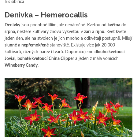
Iris sibirica
Denivka – Hemerocallis
Denivky
jsou podobné liliím, ale nenáročné. Kvetou od
května
do
srpna
, některé kultivary znovu vykvetou v
září
a
říjnu
. Květ kvete
jeden den, ale na stvolech je jich mnoho a odkvétají postupně. Milují
slunné
a
nepřemokřené
stanoviště. Existuje více jak 20 000
kultivarů, různých barev i tvarů. Doporučujeme
dlouho kvetoucí
Jovial
,
bohatě kvetoucí China Clipper
a jeden z mála vonících
Wineberry Candy
.