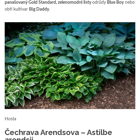
panašovaný Gold Standard, zelenomodré listy
odrůdy
Blue Boy
nebo
obří kultivar
Big Daddy
.
Hosta
Čechrava Arendsova – Astilbe
arendsii