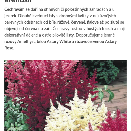
Čechravám
se daří na
stinných
či
polostinných
zahradách a u
jezírek
.
Dlouhé
kvetoucí laty
s
drobnými kví
tky v nejrůznějších
barevných odstínech od
bílé, růžové, červené, fialové
až po
žluté
se
objevují od
června
do
září
. Čechravy rostou v
hustých trsech
a mají
dekorativní
dělené a ostře pilovité
listy
. Doporučujeme jemně
růžový Amethyst
,
bílou Astary White
a
růžovočervenou Astary
Rose
.