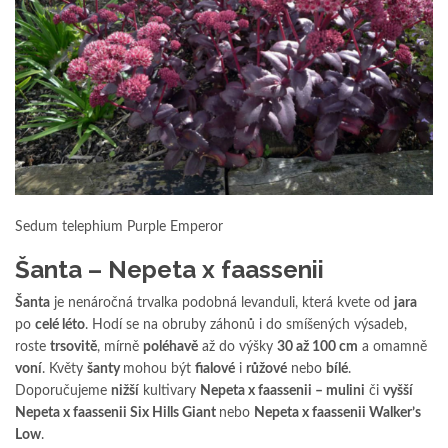
Sedum telephium Purple Emperor
Šanta – Nepeta x faassenii
Šanta
je nenáročná trvalka podobná levanduli, která kvete od
jara
po
celé léto
. Hodí se na obruby záhonů i do smíšených výsadeb,
roste
trsovitě
, mírně
poléhavě
až do výšky
30 až 100 cm
a omamně
voní
. Květy
šanty
mohou být
fialové
i
růžové
nebo
bílé
.
Doporučujeme
nižší
kultivary
Nepeta x faassenii – mulini
či
vyšší
Nepeta x faassenii Six Hills Giant
nebo
Nepeta x faassenii Walker’s
Low
.