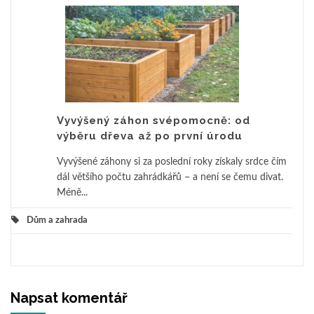
Vyvýšený záhon svépomocně: od
výběru dřeva až po první úrodu
Vyvýšené záhony si za poslední roky získaly srdce čím
dál většího počtu zahrádkářů – a není se čemu divat.
Méně...
Dům a zahrada
Napsat komentář