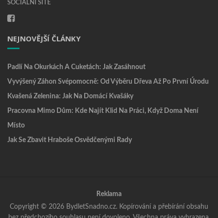
SOCIÁLNÍ SÍTĚ
NEJNOVĚJŠÍ ČLÁNKY
Padlí Na Okurkách A Cuketách: Jak Zasáhnout
Vyvýšený Záhon Svépomocně: Od Výběru Dřeva Až Po První Úrodu
Kvašená Zelenina: Jak Na Domácí Kvašáky
Pracovna Mimo Dům: Kde Najít Klid Na Práci, Když Doma Není
Místo
Jak Se Zbavit Hraboše Osvědčenými Rady
Reklama
Copyright © 2026 BydletSnadno.cz. Kopírování a přebírání obsahu
bez předchozího souhlasu není dovoleno. Všechna práva vyhrazena.