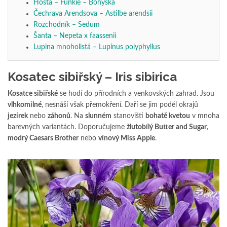
Hosta – Funkie – Bohyška
Čechrava Arendsova – Astilbe arendsii
Rozchodník – Sedum
Šanta – Nepeta x faassenii
Lupina mnoholistá – Lupinus polyphyllus
Kosatec sibiřský – Iris sibirica
Kosatce sibiřské
se hodí do přírodních a venkovských zahrad. Jsou
vlhkomilné
, nesnáší však přemokření. Daří se jim podél okrajů
jezírek
nebo
záhonů
. Na
slunném
stanovišti
bohatě kvetou
v mnoha
barevných variantách. Doporučujeme
žlutobílý Butter and Sugar
,
modrý Caesars Brother
nebo
vínový Miss Apple
.