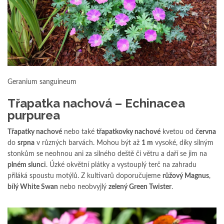
Geranium sanguineum
Třapatka nachová – Echinacea
purpurea
Třapatky nachové
nebo také
třapatkovky nachové
kvetou od
června
do
srpna
v různých barvách. Mohou být až
1 m
vysoké, díky silným
stonkům se neohnou ani za silného deště či větru a daří se jim na
plném slunci
. Úzké okvětní plátky a vystouplý terč na zahradu
přiláká spoustu motýlů. Z kultivarů doporučujeme
růžový Magnus
,
bílý White Swan
nebo neobvyjlý
zelený Green Twister
.