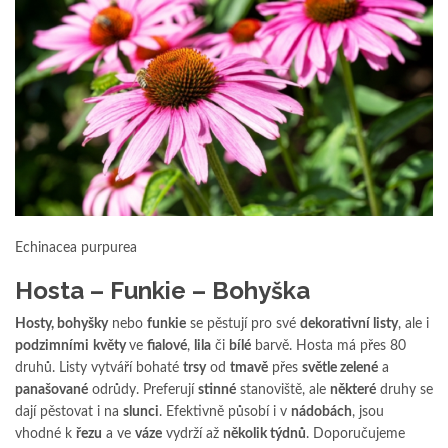
Echinacea purpurea
Hosta – Funkie – Bohyška
Hosty, bohyšky
nebo
funkie
se pěstují pro své
dekorativní listy
, ale i
podzimními
květy
ve
fialové
,
lila
či
bílé
barvě. Hosta má přes 80
druhů. Listy vytváří bohaté
trsy
od
tmavě
přes
světle zelené
a
panašované
odrůdy. Preferují
stinné
stanoviště, ale
některé
druhy se
dají pěstovat i na
slunci
. Efektivně působí i v
nádobách
, jsou
vhodné k
řezu
a ve
váze
vydrží až
několik týdnů
. Doporučujeme