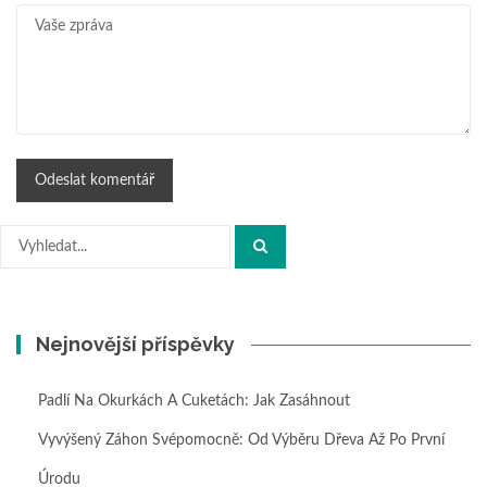
Hledat:
Nejnovější příspěvky
Padlí Na Okurkách A Cuketách: Jak Zasáhnout
Vyvýšený Záhon Svépomocně: Od Výběru Dřeva Až Po První
Úrodu