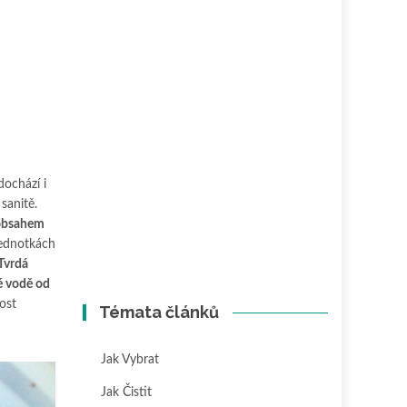
dochází i
sanitě.
 obsahem
jednotkách
Tvrdá
é vodě od
ost
Témata článků
Jak Vybrat
Jak Čistit