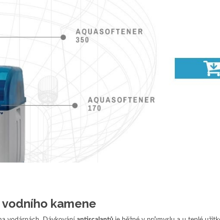
í vodního kamene
 na vodárnách. Dávkování
antiscalantů
je běžné v průmyslu a u teplé užit