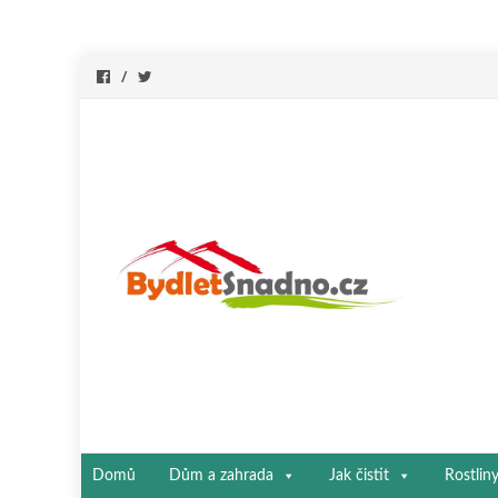
Přeskočit
Domů
Dům a zahrada
Jak čistit
Rostlin
na