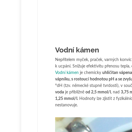
Vodní kámen
Nepřítelem myček, praček, varných konvic a
k ucpání. Snižuje efektivitu přenosu tepla, 
Vodní kámen
je chemicky
uhličitan vápen
vápníku, s rostoucí hodnotou pH a se zvyšu
°dH (tzv. německé stupně tvrdosti), v sou
voda
je přibližně
od 2,5 mmol/l
, nad
3,75 
1,25 mmol/l.
Hodnoty lze zjistit z fyzikál
nestanovuje.