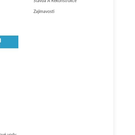
Stavba A Rekonstrukce
Zajímavosti
kové vody.