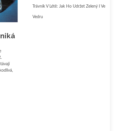
Trávník V Létě: Jak Ho Udržet Zelený I Ve
Vedru
zniká
e
.
távají
odlivá,