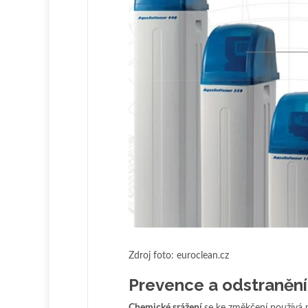
Zdroj foto: euroclean.cz
Prevence a odstraněn
Chemické srážení
se ke změkčení používá