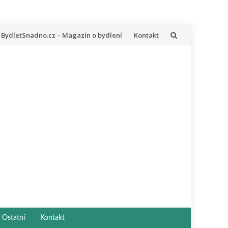
řeskočit
BydletSnadno.cz – Magazín o bydlení
Kontakt
a
bsah
Ostatní
Kontakt