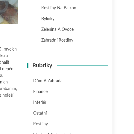
Rostliny Na Balkon
Bylinky
Zelenina A Ovoce
Zahradní Rostliny
ů, mycích
žku a
dhalit
Rubriky
d nepění
sou
Dům A Zahrada
 nich
škrábáním,
Finance
e neřeší
Interiér
Ostatní
Rostliny