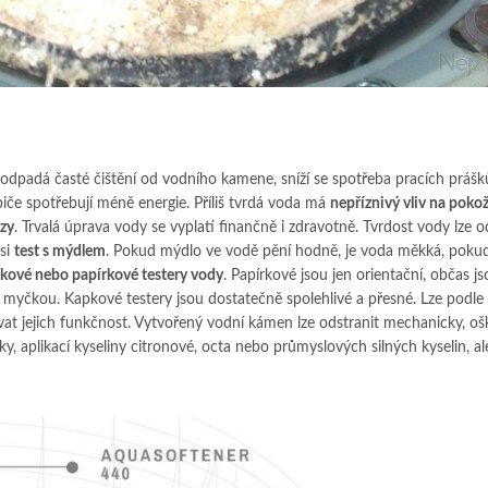
 odpadá časté čištění od vodního kamene, sníží se spotřeba pracích prášk
iče spotřebují méně energie. Příliš tvrdá voda má
nepříznivý vliv na poko
ózy
. Trvalá úprava vody se vyplatí finančně i zdravotně. Tvrdost vody lze o
si
test s mýdlem
. Pokud mýdlo ve vodě pění hodně, je voda měkká, poku
kové nebo papírkové testery vody
. Papírkové jsou jen orientační, občas j
yčkou. Kapkové testery jsou dostatečně spolehlivé a přesné. Lze podle
vat jejich funkčnost. Vytvořený vodní kámen lze odstranit mechanicky, o
, aplikací kyseliny citronové, octa nebo průmyslových silných kyselin, al