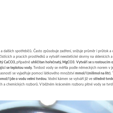
 dalších spotřebičů. Často způsobuje zadření, snižuje průměr i průtok a 
čistících a pracích prostředků a vytváří neestetické skvrny na sklenicích a 
atý CaCO3,
případně
uhličitan hořečnatý, MgCO3
.
Vytváří se s rostoucím
jící se teplotou vody.
Tvrdost vody se měřila podle německých norem v 
časnosti se vyjadřuje pomocí látkového množství
mmol/l (milimol na litr)
.
mmol/l jde o vodu velmi tvrdou
. Vodní kámen se vytváří již ve
středně tvrd
ních a chemických rozborů. V běžném kráceném rozboru pitné vody se tvrd