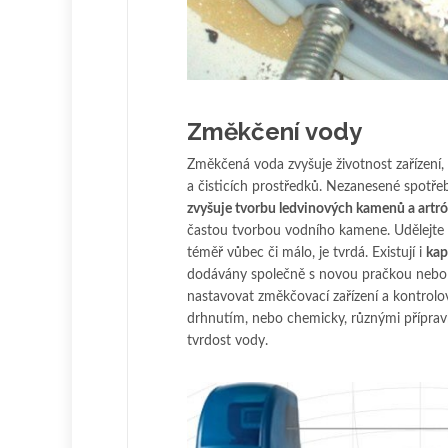
Změkčení vody
Změkčená voda zvyšuje životnost zařízení,
a čisticích prostředků. Nezanesené spotřeb
zvyšuje tvorbu ledvinových kamenů a artr
častou tvorbou vodního kamene. Udělejte 
téměř vůbec či málo, je tvrdá. Existují i
kap
dodávány společně s novou pračkou nebo m
nastavovat změkčovací zařízení a kontrolo
drhnutím, nebo chemicky, různými přípravky
tvrdost vody.