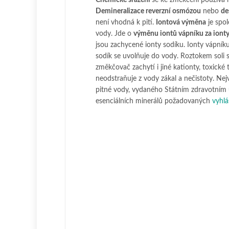
Demineralizace reverzní osmózou
nebo
de
není vhodná k pití.
Iontová výměna
je spol
vody. Jde o
výměnu iontů vápníku za ionty
jsou zachycené ionty sodíku. Ionty vápníku
sodík se uvolňuje do vody. Roztokem soli 
změkčovač zachytí i jiné kationty, toxické t
neodstraňuje z vody zákal a nečistoty. Ne
pitné vody, vydaného Státním zdravotním 
esenciálních minerálů požadovaných
vyhlá