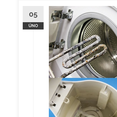
obsah
05
ÚNO