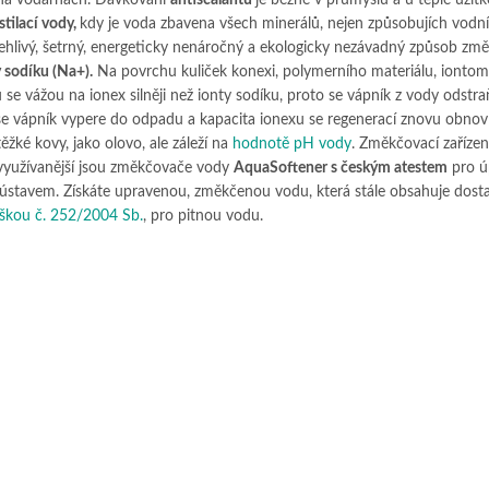
stilací vody,
kdy je voda zbavena všech minerálů, nejen způsobujích vodn
ehlivý, šetrný, energeticky nenáročný a ekologicky nezávadný způsob zm
 sodíku (Na+).
Na povrchu kuliček konexi, polymerního materiálu, iontom
 se vážou na ionex silněji než ionty sodíku, proto se vápník z vody odstra
se vápník vypere do odpadu a kapacita ionexu se regenerací znovu obnoví
ěžké kovy, jako olovo, ale záleží na
hodnotě pH vody
. Změkčovací zařízen
jvyužívanější jsou změkčovače vody
AquaSoftener s českým atestem
pro ú
ústavem. Získáte upravenou, změkčenou vodu, která stále obsahuje dost
škou č. 252/2004 Sb.
, pro pitnou vodu.