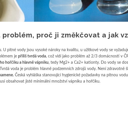
problém, proč ji změkčovat a jak v
 U pitné vody jsou vysoké nároky na kvalitu, u užitkové vody se vyžaduj
oblémem je
příliš tvrdá voda
, což vidí jako problém až 2/3 domácností v ČR
ho hořčíku a hlavně vápníku
, tedy Mg2+ a Ca2+ kationty. Do vody se dos
Tvrdá voda je problém hlavně podzemních zdrojů vody. Není zdravotně šk
kamene.
Česká vyhláška stanovující hygienické požadavky na pitnou vodu
usí obsahovat jisté minimální množství vápníku a hořčíku.