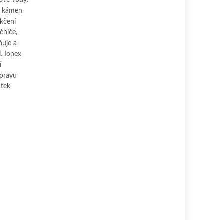
í kámen
ěkčení
ěniče,
ňuje a
. Ionex
í
pravu
atek