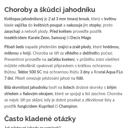
Choroby a škůdci jahodníku
Květopas jahodníkový
je
2 až 3 mm
tmavý brouk
, který v
květnu
klade
vajíčka
do
květních poupat
a
nakusuje
jim
stopky
, proto
zasychají
a netvoří plody.
Před květem
proveďte postřik
insekticidem
Karate Zeon, Samuraj
či
Decis Mage
.
Plíseň šedá
napadá především
zrající a zralé plody
, které
hnědnou,
měknou
a
hnijí
. Choroba se šíří za
vlhkého
a
deštivéh
o počasí.
Preventivní proveďte na
začátku kvetení
, v průběhu zrání ošetření
můžete několikrát opakovat přípravkem s krátkou ochrannou
lhůtou.
Teldor 500 SC
má ochrannou lhůtu
3 dny
a Ro
vral Aqua FLo
7 dní
. Plíseň omezuje pěstování jahod na
fólii
.
Bílá skvrnitost jahodníku
tvoří na
listech
drobné skvrnky s
bílým
středem
a
fialovým okrajem
, které se spojují a list zaschne. Choroba
se nejvíc šíří po sklizni, kdy je dobré posekat a zlikvidovat listy a
postřik
fungicidem
Kuprikol
či
Champion
.
Často kladené otázky