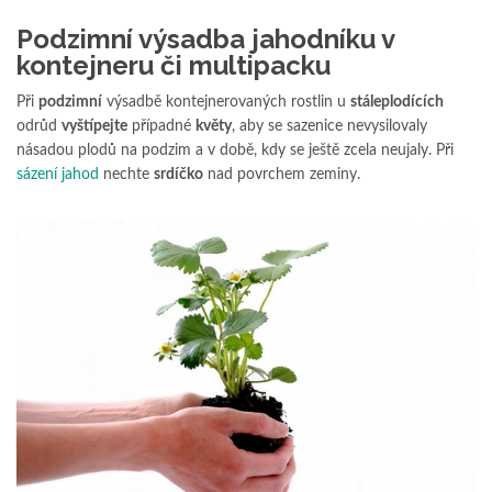
Podzimní výsadba jahodníku v
kontejneru či multipacku
Při
podzimní
výsadbě kontejnerovaných rostlin u
stáleplodících
odrůd
vyštípejte
případné
květy
, aby se sazenice nevysilovaly
násadou plodů na podzim a v době, kdy se ještě zcela neujaly. Při
sázení jahod
nechte
srdíčko
nad povrchem zeminy.