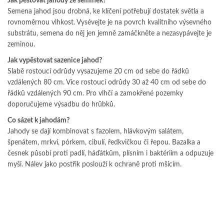
Jak pěstovat jahody ze semínek?
Semena jahod jsou drobná, ke klíčení potřebují dostatek světla a
rovnoměrnou vlhkost. Vysévejte je na povrch kvalitního výsevného
substrátu, semena do něj jen jemně zamáčkněte a nezasypávejte je
zeminou.
Jak vypěstovat sazenice jahod?
Slabě rostoucí odrůdy vysazujeme 20 cm od sebe do řádků
vzdálených 80 cm. Více rostoucí odrůdy 30 až 40 cm od sebe do
řádků vzdálených 90 cm. Pro vlhčí a zamokřené pozemky
doporučujeme výsadbu do hrůbků.
Co sázet k jahodám?
Jahody se dají kombinovat s fazolem, hlávkovým salátem,
špenátem, mrkví, pórkem, cibulí, ředkvičkou či řepou. Bazalka a
česnek působí proti padlí, háďátkům, plísním i baktériím a odpuzuje
myši. Nálev jako postřik poslouží k ochraně proti mšicím.