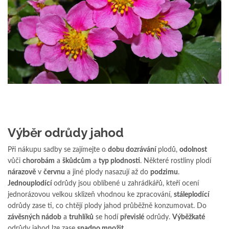
Výběr odrůdy jahod
Při nákupu sadby se zajímejte o
dobu dozrávání
plodů,
odolnost
vůči
chorobám
a
škůdcům
a
typ plodnosti
. Některé rostliny plodí
nárazově
v
červnu
a jiné plody nasazují až do
podzimu
.
Jednouplodící
odrůdy jsou oblíbené u zahrádkářů, kteří ocení
jednorázovou velkou sklizeň vhodnou ke zpracování,
stáleplodící
odrůdy zase ti, co chtějí plody jahod průběžně konzumovat. Do
závěsných nádob
a
truhlíků
se hodí
převislé
odrůdy.
Výběžkaté
odrůdy jahod lze zase
snadno množit
.