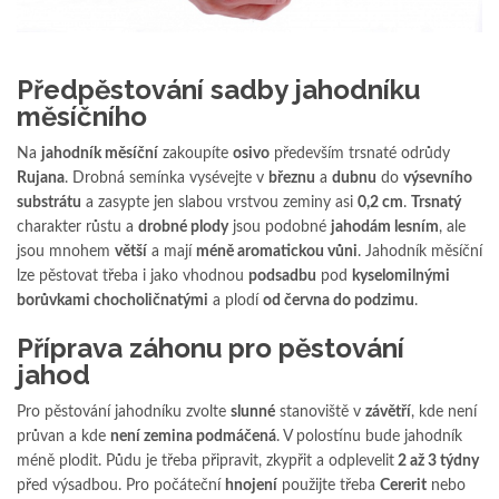
Předpěstování sadby jahodníku
měsíčního
Na
jahodník měsíční
zakoupíte
osivo
především trsnaté odrůdy
Rujana
. Drobná semínka vysévejte v
březnu
a
dubnu
do
výsevního
substrátu
a zasypte jen slabou vrstvou zeminy asi
0,2 cm
.
Trsnatý
charakter růstu a
drobné plody
jsou podobné
jahodám lesním
, ale
jsou mnohem
větší
a mají
méně aromatickou vůni
. Jahodník měsíční
lze pěstovat třeba i jako vhodnou
podsadbu
pod
kyselomilnými
borůvkami chocholičnatými
a plodí
od června do podzimu
.
Příprava záhonu pro pěstování
jahod
Pro pěstování jahodníku zvolte
slunné
stanoviště v
závětří
, kde není
průvan a kde
není zemina podmáčená
. V polostínu bude jahodník
méně plodit. Půdu je třeba připravit, zkypřit a odplevelit
2 až 3 týdny
před výsadbou. Pro počáteční
hnojení
použijte třeba
Cererit
nebo