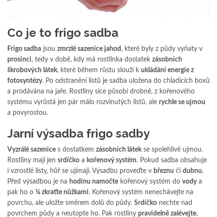
Co je to frigo sadba
Frigo sadba
jsou
zmrzlé sazenice jahod
, které byly z půdy vyňaty v
prosinci
, tedy v době, kdy má rostlinka dostatek
zásobních
škrobových látek
, které během růstu slouží k
ukládání energie z
fotosyntézy
. Po odstranění listů je sadba uložena do chladicích boxů
a prodávána na jaře. Rostliny sice působí drobně, z kořenového
systému vyrůstá jen pár málo rozvinutých listů, ale
rychle se ujmou
a povyrostou.
Jarní výsadba frigo sadby
Vyzrálé sazenice
s dostatkem
zásobních látek
se spolehlivě ujmou.
Rostliny mají jen
srdíčko
a
kořenový systém
. Pokud sadba obsahuje
i vzrostlé listy, hůř se ujímají. Výsadbu proveďte v
březnu
či
dubnu
.
Před výsadbou je na
hodinu namočte
kořenový systém do
vody
a
pak ho o
¼ zkraťte nůžkami
. Kořenový systém nenechávejte na
povrchu, ale uložte směrem dolů do půdy.
Srdíčko
nechte nad
povrchem půdy a neutopte ho. Pak rostliny
pravidelně zalévejte.