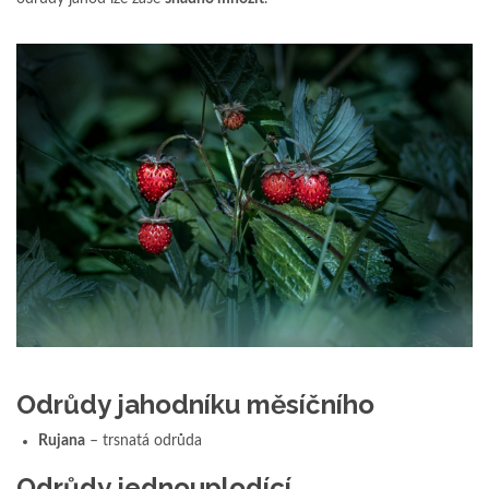
Odrůdy jahodníku měsíčního
Rujana
– trsnatá odrůda
Odrůdy jednouplodící