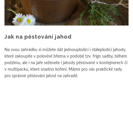
Jak na pěstování jahod
Na svou zahrádku si můžete dát jednouplodící i stáleplodící jahody,
které zakoupíte v polovině března v podobě tzv. frigo sadby, během
podzimu, ale i na jaře seženete i jahody pěstované v kontejnerech či
v multipacku, které snadno koření. Máme pro vás praktické rady
pro správné pěstování jahod na zahradě.