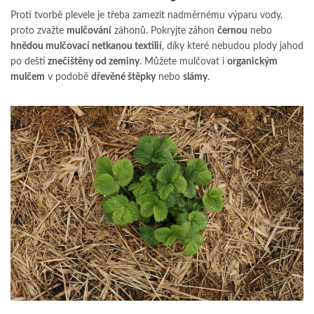
Proti tvorbě plevele je třeba zamezit nadměrnému výparu vody,
proto zvažte
mulčování
záhonů. Pokryjte záhon
černou
nebo
hnědou mulčovací netkanou textilií
, díky které nebudou plody jahod
po dešti
znečištěny od zeminy
. Můžete mulčovat i
organickým
mulčem
v podobě
dřevěné štěpky
nebo
slámy
.