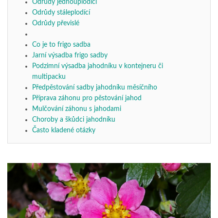
Odrůdy jednouplodící
Odrůdy stáleplodící
Odrůdy převislé
Co je to frigo sadba
Jarní výsadba frigo sadby
Podzimní výsadba jahodníku v kontejneru či
multipacku
Předpěstování sadby jahodníku měsíčního
Příprava záhonu pro pěstování jahod
Mulčování záhonu s jahodami
Choroby a škůdci jahodníku
Často kladené otázky