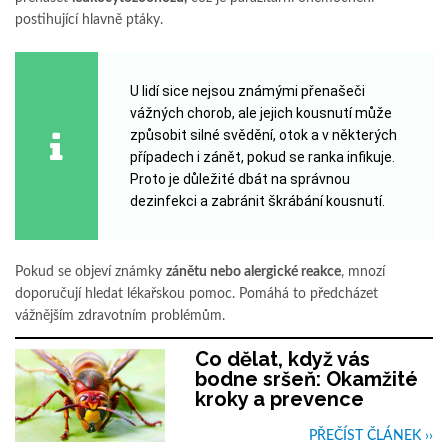
postihující hlavně ptáky.
U lidí sice nejsou známými přenašeči
vážných chorob, ale jejich kousnutí může
způsobit silné svědění, otok a v některých
případech i zánět, pokud se ranka infikuje.
Proto je důležité dbát na správnou
dezinfekci a zabránit škrábání kousnutí.
Pokud se objeví známky
zánětu nebo alergické reakce
, mnozí
doporučují hledat lékařskou pomoc. Pomáhá to předcházet
vážnějším zdravotním problémům.
Co dělat, když vás
bodne sršeň: Okamžité
kroky a prevence
PŘEČÍST ČLÁNEK ››