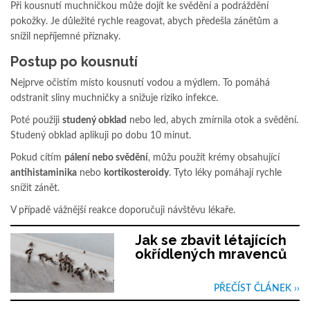
Při kousnutí muchničkou může dojít ke svědění a podráždění
pokožky. Je důležité rychle reagovat, abych předešla zánětům a
snížil nepříjemné příznaky.
Postup po kousnutí
Nejprve očistím místo kousnutí vodou a mýdlem. To pomáhá
odstranit sliny muchničky a snižuje riziko infekce.
Poté použiji
studený obklad
nebo led, abych zmírnila otok a svědění.
Studený obklad aplikuji po dobu 10 minut.
Pokud cítím
pálení nebo svědění
, můžu použít krémy obsahující
antihistaminika
nebo
kortikosteroidy
. Tyto léky pomáhají rychle
snížit zánět.
V případě vážnější reakce doporučuji návštěvu lékaře.
Jak se zbavit létajících
okřídlených mravenců
PŘEČÍST ČLÁNEK ››