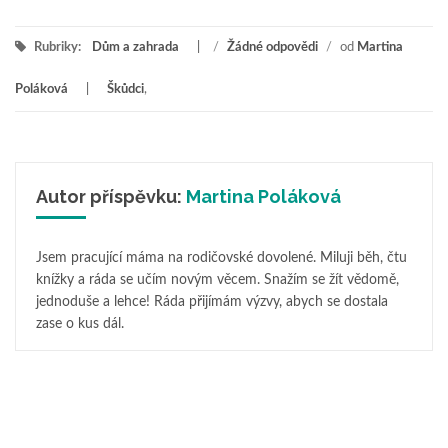
Rubriky:
Dům a zahrada
/
Žádné odpovědi
/
od
Martina
Poláková
Škůdci
,
Autor příspěvku:
Martina Poláková
Jsem pracující máma na rodičovské dovolené. Miluji běh, čtu
knížky a ráda se učím novým věcem. Snažím se žít vědomě,
jednoduše a lehce! Ráda přijímám výzvy, abych se dostala
zase o kus dál.