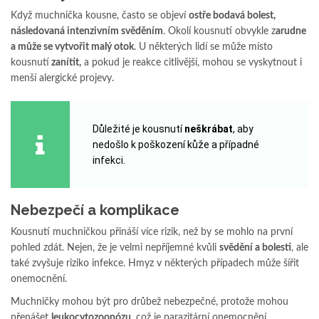
Když muchnička kousne, často se objeví
ostře bodavá bolest,
následovaná intenzivním svěděním
. Okolí kousnutí obvykle z
arudne
a může se vytvořit malý otok
. U některých lidí se může místo
kousnutí
zanítit,
a pokud je reakce citlivější, mohou se vyskytnout i
menší alergické projevy.
Důležité je kousnutí
neškrábat
, aby
nedošlo k poškození kůže a případné
infekci.
Nebezpečí a komplikace
Kousnutí muchničkou přináší více rizik, než by se mohlo na první
pohled zdát. Nejen, že je velmi nepříjemné kvůli
svědění a bolesti
, ale
také zvyšuje riziko infekce. Hmyz v některých případech může šířit
onemocnění.
Muchničky mohou být pro drůbež nebezpečné, protože mohou
přenášet
leukocytozoonózu,
což je parazitární onemocnění