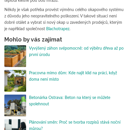
teplota klesne pod bod mrazu.
Někdy je však potřeba provést výměnu celého okapového systému
z důvodu jeho neopravitelného poškození. V takové situaci není
dobré otálet a vybrat si nový okap u zavedených prodejců, kterým
je například společnost
Blachotrapez
.
Mohlo by vás zajímat
Vyvýšený záhon svépomocně: od výběru dřeva až po
první úrodu
Pracovna mimo dům: Kde najít klid na práci, když
doma není místo
Betonárka Ostrava: Beton na který se můžete
spolehnout
Plánování směn: Proč se tvorba rozpisů stává noční
můrou?