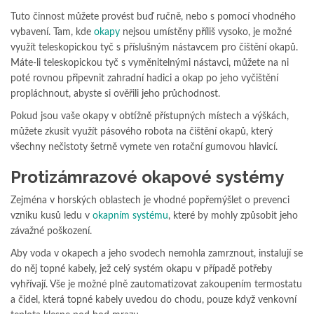
Tuto činnost můžete provést buď ručně, nebo s pomocí vhodného
vybavení. Tam, kde
okapy
nejsou umístěny příliš vysoko, je možné
využít teleskopickou tyč s příslušným nástavcem pro čištění okapů.
Máte-li teleskopickou tyč s vyměnitelnými nástavci, můžete na ni
poté rovnou připevnit zahradní hadici a okap po jeho vyčištění
propláchnout, abyste si ověřili jeho průchodnost.
Pokud jsou vaše okapy v obtížně přístupných místech a výškách,
můžete zkusit využít pásového robota na čištění okapů, který
všechny nečistoty šetrně vymete ven rotační gumovou hlavicí.
Protizámrazové okapové systémy
Zejména v horských oblastech je vhodné popřemýšlet o prevenci
vzniku kusů ledu v
okapním systému
, které by mohly způsobit jeho
závažné poškození.
Aby voda v okapech a jeho svodech nemohla zamrznout, instalují se
do něj topné kabely, jež celý systém okapu v případě potřeby
vyhřívají. Vše je možné plně zautomatizovat zakoupením termostatu
a čidel, která topné kabely uvedou do chodu, pouze když venkovní